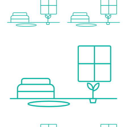
Bus <100m
U-Bahn <975m
Straßenbahn <200m
Bahnhof <75m
Autobahnanschluss <750m
Angaben Entfernung Luftlinie / Quelle: OpenStreetMap