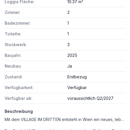
Loggia Fläche:
10.37 m²
Zimmer:
2
Badezimmer:
1
Toilette:
1
Stockwerk:
3
Baujahr:
2025
Neubau
Ja
Zustand:
Erstbezug
Verfügbarkeit:
Verfügbar
Verfügbar ab:
voraussichtlich Q2/2027
Beschreibung
Mit dem VILLAGE IM DRITTEN entsteht in Wien ein neues, lebendiges Stadtquartier mit rund 2.000 Wohnungen, dazu Büro- und Gewerbeflächen, Nahversorgung sowie Kinderbetreuungs- und Bildunseinrichtungen, welches das moderne Wohnen mit viel Grün, Gemeinschaft und nachhaltiger Energieversorgung verbindet.