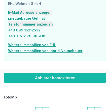
EHL Wohnen GmbH
Apotheke <400m
Klinik <450m
E-Mail Adresse anzeigen
Krankenhaus <800m
i.neugebauer@ehl.at
Telefonnummer anzeigen
Kinder & Schulen
Schule <300m
+43 699 15212532
Kindergarten <475m
+43-1-512 76 90-418
Universität <325m
Höhere Schule <500m
Weitere Immobilien von EHL
Weitere Immobilien von Ingrid Neugebauer
Nahversorgung
Supermarkt <150m
Bäckerei <475m
Einkaufszentrum <150m
Anbieter kontaktieren
Sonstige
Geldautomat <100m
Bank <100m
Post <100m
FotoMix
Polizei <925m
Verkehr