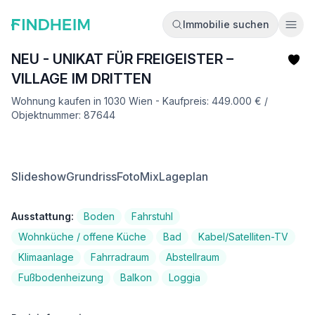
Immobilie suchen
Ope
NEU - UNIKAT FÜR FREIGEISTER –
VILLAGE IM DRITTEN
Wohnung kaufen in 1030 Wien - Kaufpreis: 449.000 € /
Objektnummer: 87644
Slideshow
Grundriss
FotoMix
Lageplan
Ausstattung:
Boden
Fahrstuhl
Wohnküche / offene Küche
Bad
Kabel/Satelliten-TV
Klimaanlage
Fahrradraum
Abstellraum
Fußbodenheizung
Balkon
Loggia