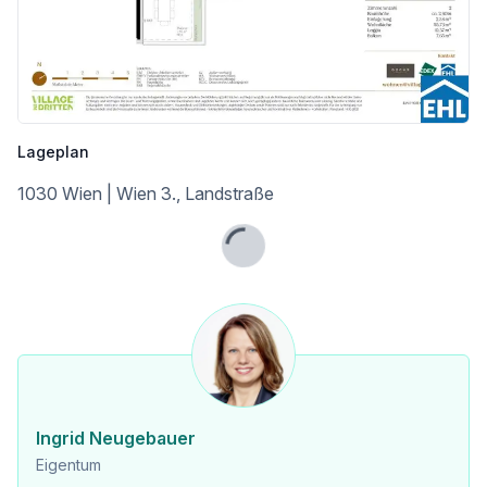
* Klima:aktiv Silber-Zertifizierung
So entsteht ein Wohnraum, der nicht nur für heute, sondern auch für kommende Generationen gedacht ist. Nachhaltigkeits-Pioniere und Eco-Tech-Affine finden hier einen Lebensstil, der ökologisches Bewusstsein und modernen Komfort verbindet.
VILLAGE IM DRITTEN setzt in puncto Energieversorgung europaweit neue Maßstäbe. So viel Energie wie möglich soll vor Ort produziert und verwendet werden. Zum Einsatz kommen dabei 500 Erdwärmesonden mit 150 Tiefe, mehrere großflächige Dach-PV-Anlagen mit über einem Megawatt installierter Leistung, Wärmepumpen und ein Anschluss an die Fernwärme. Bis zu 80 Prozent der Heizenergie im VILLAGE IM DRITTEN werden aus lokalen Quellen gewonnen.
Nähere Informationen auf: https://villageimdritten.at/wohnungsfinder/wohnungsfinder-baufeld-14b/
Lageplan
Provisionsfrei für den Käufer
1030 Wien | Wien 3., Landstraße
Fertigstellung: 2. Quartal 2027
Dieses Projekt wird von ARE Austrian Real Estate entwickelt und realisiert. ARE ist eine der größten Immobilieneigentümerinnen in Österreich. Das Portfolio umfasst 590 Büro-, Wohn-, und Gewerbeliegenschaften mit rund 1,9 Millionen Quadratmetern vermietbarer Fläche. Der Verkehrswert des Bestandes beträgt rund 4,9 Milliarden Euro. Die Entwicklung attraktiver Stadteile mit durchdachter Infrastruktur zählt zu den Kernkompetenzen der ARE.
Lade...
Wir weisen darauf hin, dass zwischen dem Vermittler und dem zu vermittelnden Dritten ein familiäres oder wirtschaftliches Naheverhältnis besteht.
Der Vermittler ist als Doppelmakler tätig.
Infrastruktur / Entfernungen
Ingrid Neugebauer
Eigentum
Gesundheit
Arzt <175m