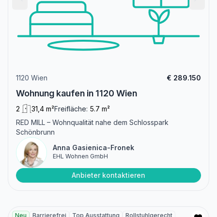
1120 Wien
€ 289.150
Wohnung kaufen in 1120 Wien
2
31,4 m²
Freifläche:
5.7 m²
RED MILL – Wohnqualität nahe dem Schlosspark
Schönbrunn
Anna Gasienica-Fronek
EHL Wohnen GmbH
Anbieter kontaktieren
Neu
Barrierefrei
Top Ausstattung
Rollstuhlgerecht