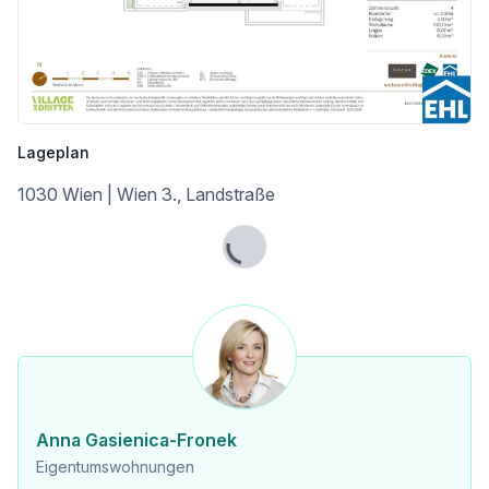
* Klima:aktiv Silber-Zertifizierung
So entsteht ein Wohnraum, der nicht nur für heute, sondern auch für kommende Generationen gedacht ist. Nachhaltigkeits-Pioniere und Eco-Tech-Affine finden hier einen Lebensstil, der ökologisches Bewusstsein und modernen Komfort verbindet.
VILLAGE IM DRITTEN setzt in puncto Energieversorgung europaweit neue Maßstäbe. So viel Energie wie möglich soll vor Ort produziert und verwendet werden. Zum Einsatz kommen dabei 500 Erdwärmesonden mit 150 Tiefe, mehrere großflächige Dach-PV-Anlagen mit über einem Megawatt installierter Leistung, Wärmepumpen und ein Anschluss an die Fernwärme. Bis zu 80 Prozent der Heizenergie im VILLAGE IM DRITTEN werden aus lokalen Quellen gewonnen.
Nähere Informationen auf: https://villageimdritten.at/wohnungsfinder/wohnungsfinder-baufeld-14b/
Lageplan
Provisionsfrei für den Käufer
1030 Wien | Wien 3., Landstraße
Fertigstellung: 2. Quartal 2027
Dieses Projekt wird von ARE Austrian Real Estate entwickelt und realisiert. ARE ist eine der größten Immobilieneigentümerinnen in Österreich. Das Portfolio umfasst 590 Büro-, Wohn-, und Gewerbeliegenschaften mit rund 1,9 Millionen Quadratmetern vermietbarer Fläche. Der Verkehrswert des Bestandes beträgt rund 4,9 Milliarden Euro. Die Entwicklung attraktiver Stadteile mit durchdachter Infrastruktur zählt zu den Kernkompetenzen der ARE.
Lade...
Wir weisen darauf hin, dass zwischen dem Vermittler und dem zu vermittelnden Dritten ein familiäres oder wirtschaftliches Naheverhältnis besteht.
Der Vermittler ist als Doppelmakler tätig.
Infrastruktur / Entfernungen
Anna Gasienica-Fronek
Eigentumswohnungen
Gesundheit
Arzt <150m