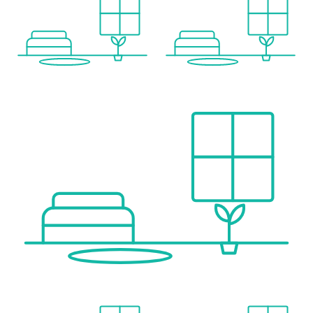
Bus <100m
U-Bahn <75m
Straßenbahn <325m
Bahnhof <75m
Autobahnanschluss <1.725m
Angaben Entfernung Luftlinie / Quelle: OpenStreetMap