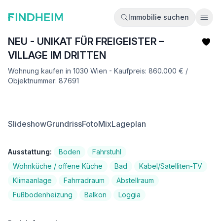
Immobilie suchen
Ope
NEU - UNIKAT FÜR FREIGEISTER –
VILLAGE IM DRITTEN
Wohnung kaufen in 1030 Wien - Kaufpreis: 860.000 € /
Objektnummer: 87691
Slideshow
Grundriss
FotoMix
Lageplan
Ausstattung:
Boden
Fahrstuhl
Wohnküche / offene Küche
Bad
Kabel/Satelliten-TV
Klimaanlage
Fahrradraum
Abstellraum
Fußbodenheizung
Balkon
Loggia