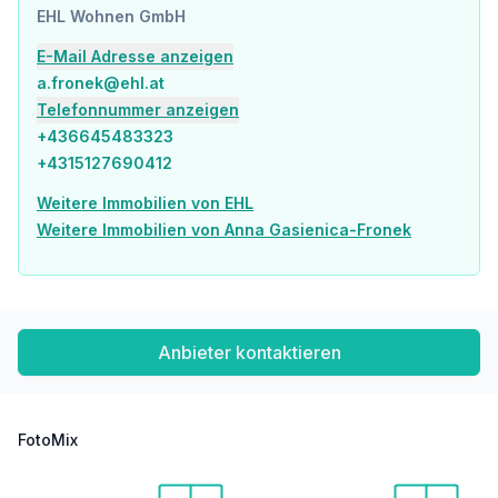
EHL Wohnen GmbH
Apotheke <75m
Klinik <200m
E-Mail Adresse anzeigen
Krankenhaus <575m
a.fronek@ehl.at
Telefonnummer anzeigen
Kinder & Schulen
Schule <100m
+436645483323
Kindergarten <275m
+4315127690412
Universität <450m
Höhere Schule <375m
Weitere Immobilien von EHL
Weitere Immobilien von Anna Gasienica-Fronek
Nahversorgung
Supermarkt <100m
Bäckerei <50m
Einkaufszentrum <150m
Anbieter kontaktieren
Sonstige
Geldautomat <25m
Bank <25m
Post <50m
FotoMix
Polizei <600m
Verkehr