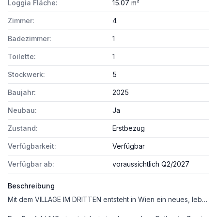
Loggia Fläche:
15.07 m²
Zimmer:
4
Badezimmer:
1
Toilette:
1
Stockwerk:
5
Baujahr:
2025
Neubau:
Ja
Zustand:
Erstbezug
Verfügbarkeit:
Verfügbar
Verfügbar ab:
voraussichtlich Q2/2027
Beschreibung
Mit dem VILLAGE IM DRITTEN entsteht in Wien ein neues, lebendiges Stadtquartier mit rund 2.000 Wohnungen, dazu Büro- und Gewerbeflächen, Nahversorgung sowie Kinderbetreuungs- und Bildunseinrichtungen, welches das moderne Wohnen mit viel Grün, Gemeinschaft und nachhaltiger Energieversorgung verbindet.