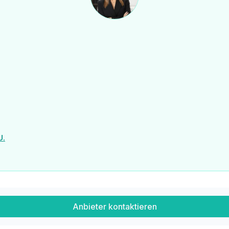
U.
% USt.
hnungen sowie nähere Details dazu.
der wirtschaftliches Naheverhältnis besteht.
Anbieter kontaktieren