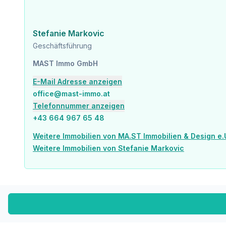
Die Wohnung gliedert sich wie folgt:
Stefanie Markovic
* Wohnküche ca. 31,29 m²
* Schlafzimmer ca. 10,00 m²
Geschäftsführung
* Schlafzimmer ca. 11,02 m²
MAST Immo GmbH
* Balkon ca. 7,22 m²
* Vorraum ca. 6,24 m²
E-Mail Adresse anzeigen
* Badezimmer ca. 4,91 m²
office@mast-immo.at
* separate Toilette ca. 1,45 m²
* Abstellraum ca. 2,15 m²
Telefonnummer anzeigen
* Gang ca. 6,68 m²
+43 664 967 65 48
Weitere Immobilien von MA.ST Immobilien & Design e.
Weitere Immobilien von Stefanie Markovic
Der Kaufpreis beträgt für Anleger € 440.000 Netto zzgl. 20
Auf unserer Homepage finden Sie eine Übersicht zu allen verfügbaren 3-Zimmer-Wo
Wir weisen darauf hin, dass zwischen dem Vermittler und dem zu vermittelnden Dritten ein familiäres o
Der Vermittler ist als Doppelmakler tätig.