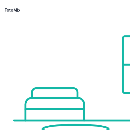
Infrastruktur / Entfernungen
FotoMix
Gesundheit
Arzt <750m
Apotheke <750m
Klinik <1.750m
Krankenhaus <2.500m
Kinder & Schulen
Schule <500m
Kindergarten <500m
Universität <1.000m
Höhere Schule <1.500m
Nahversorgung
Supermarkt <500m
Bäckerei <1.000m
Einkaufszentrum <1.000m
Sonstige
Geldautomat <1.000m
Bank <1.000m