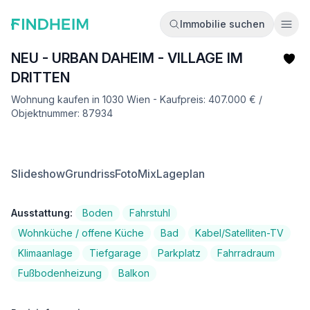
Immobilie suchen
Ope
NEU - URBAN DAHEIM - VILLAGE IM
DRITTEN
Wohnung kaufen in 1030 Wien - Kaufpreis: 407.000 € /
Objektnummer: 87934
Slideshow
Grundriss
FotoMix
Lageplan
Ausstattung:
Boden
Fahrstuhl
Wohnküche / offene Küche
Bad
Kabel/Satelliten-TV
Klimaanlage
Tiefgarage
Parkplatz
Fahrradraum
Fußbodenheizung
Balkon