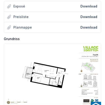
Exposé
Download
ARCHITEKTUR, DIE URBANITÄT LEBT.
Preisliste
Download
Das Baufeld 13 umfasst drei Baukörper, die über ein gemeinsames Sockelgeschoss verbunden sind:
Planmappe
Download
* OPS 12 Stg. 1+2: fünf Obergeschosse
* OPS 12 Stg. 3: acht Obergeschosse
* HGP 5: zehn Obergeschosse
Grundriss
Insgesamt entstehen 143 Eigentumswohnungen mit Wohnflächen zwischen ca. 45m² und 110 m² und 2-5 Zimmern, sowie 2 Geschäftslokale. Zusätzlich werden 10 Hobbyräume zum Erwerb angeboten. Die kompakte Bauform sorgt großteils für zweiseitig belichtete Wohnungen, die jeweils über zwei Freiflächen verfügen:
* ein Freiraumzimmer mit verschiebbaren Lochblech-Elementen für Privatsphäre und Beschattung
* ein überdachter Balkon mit Nurglasbrüstung
Trockenen Fußes kommt man über der zentralen überdachten Gang vom Haupteingang in der Otto- Preminger- Straße zu den zwei hinteren Gebäuden bis zur Hilde-Güden-Promenade und dem direkten Zugang zum Park. Der Gang wird mit großzügigen Öffnungen zu den von oben belichtet und belüftet abgesetzten Atriumhöfe aufgeweitet. PKW und Fahrradgarage, Müllraum und Kinderwagenabstellräume sind ebenfalls unmittelbar über diesen zentralen Gang erreichbar. Zusätzliche Eingänge auf der Ebene des Parks ermöglichen gute fußläufige Zugänglichkeit aus allen Richtungen.
Architektonische Highlights
Die Architektur kombiniert urbane Klarheit mit wohnlicher Atmosphäre – ideal für alle, die mitten in der Stadt zuhause sein möchten und dennoch Rückzugsräume schätzen.
* Atriumhöfe bringen Licht und Luft ins Gebäudeinnere