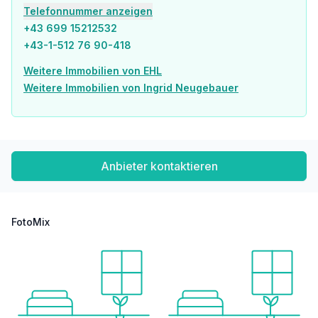
* Sicherheit: Eingangstüren WK3, ebenerdig zugängliche Fenster als Einbruchschutzfenster RC2n und Vorrichtung für Alarmanlagen, Videosprechanlage
Telefonnummer anzeigen
* Dezentrale Wohnraumlüftungen mit Wärmerückgewinnung
+43 699 15212532
* Zusätzlich erwerbbare Hobbyräume (ab ca. 15 bis ca. 40 m²) ankaufbaren Stellplätzen für E-Fahrräder mit absperrbaren Boxen und Lastenfahrrädern
+43-1-512 76 90-418
ÜBERBLICK
Weitere Immobilien von EHL
* 143 Eigentumswohnungen
Weitere Immobilien von Ingrid Neugebauer
* 2 Geschäftslokale
* 10 Hobbyräume (optional erwerbbar)
* 92 Tiefgaragenplätze (Zufahrt über BP 14A; mit absperrbarer Steckdose auch zum Laden geeignet.)
* 338 Fahrradabstellplätze, 3 Stellplätze für Lastenräder und 6 absperrbare Fahrradboxen mit Ladefunktion – zusätzlich erwerbbar
* Partyraum, Gemeinschaftsraum, Kidszone, Jugendspielplatz, Waschsalon
Anbieter kontaktieren
* Großteils großzügige Freiflächen
LAGE – URBAN UND GRÜN.
FotoMix
* Direkt am rund 2 Hektar großen Bert-Brecht-Park – Natur und Erholung vor der Haustüre
* Straßenbahn: Linie 18 (Wildgansplatz, 2 Min.), Linie 71 (St. Marx, 3 Min.)
* S-Bahn: Station St. Marx (2 Min.), Quartier Belvedere (15 Min.)
* U-Bahn: U3 Schlachthausgasse (15 Min.), U1 Hauptbahnhof (15 Min.)
* Neue Straßenbahnlinie 18: bis Herbst 2026 direkte Verbindung von Schlachthausgasse (U3) zur U2
* Stadion – damit neue Direktanbindung in den grünen Prater