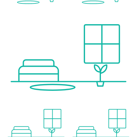
Gesundheit
Arzt <500m
Apotheke <500m
Klinik <500m
Krankenhaus <750m
Kinder & Schulen
Schule <250m
Kindergarten <500m
Universität <500m
Höhere Schule <750m
Nahversorgung
Supermarkt <250m
Bäckerei <500m
Einkaufszentrum <500m
Sonstige
Geldautomat <250m
Bank <250m
Post <250m
Polizei <1.000m