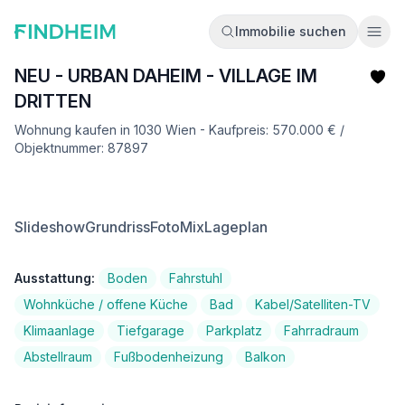
Immobilie suchen
Ope
NEU - URBAN DAHEIM - VILLAGE IM
DRITTEN
Wohnung kaufen in 1030 Wien - Kaufpreis: 570.000 € /
Objektnummer: 87897
Slideshow
Grundriss
FotoMix
Lageplan
Ausstattung:
Boden
Fahrstuhl
Wohnküche / offene Küche
Bad
Kabel/Satelliten-TV
Klimaanlage
Tiefgarage
Parkplatz
Fahrradraum
Abstellraum
Fußbodenheizung
Balkon