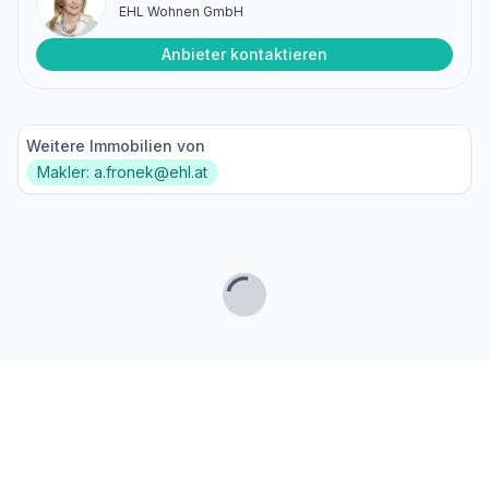
EHL Wohnen GmbH
Anbieter kontaktieren
Weitere Immobilien von
Makler: a.fronek@ehl.at
Lade...
Fußzeile
Finde passende Kaufimmobilien
- oder werde gefunden!
Mit moderner Technologie zum perfekten Match.