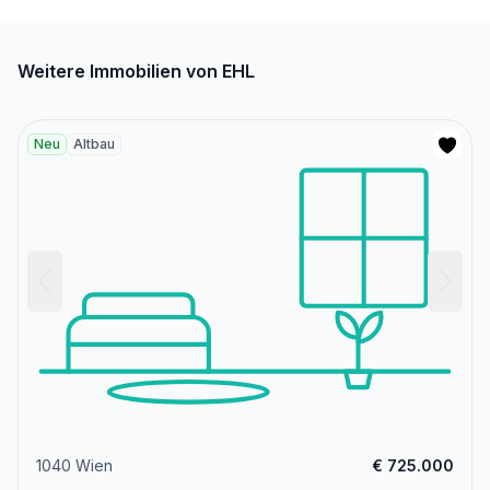
Bus <250m
U-Bahn <1.000m
Straßenbahn <250m
Weitere Immobilien von EHL
Bahnhof <250m
Autobahnanschluss <1.000m
Neu
Altbau
Angaben Entfernung Luftlinie / Quelle: OpenStreetMap
1040 Wien
€ 725.000