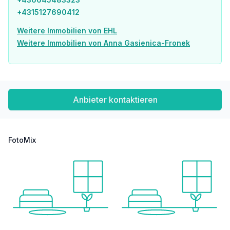
* Zusätzlich erwerbbare Hobbyräume (ab ca. 15 bis ca. 40 m²) ankaufbaren Stellplätzen für E-Fahrräder mit absperrbaren Boxen und Lastenfahrrädern
+4315127690412
ÜBERBLICK
Weitere Immobilien von EHL
* 143 Eigentumswohnungen
Weitere Immobilien von Anna Gasienica-Fronek
* 2 Geschäftslokale
* 10 Hobbyräume (optional erwerbbar)
* 92 Tiefgaragenplätze (Zufahrt über BP 14A; mit absperrbarer Steckdose auch zum Laden geeignet.)
* 338 Fahrradabstellplätze, 3 Stellplätze für Lastenräder und 6 absperrbare Fahrradboxen mit Ladefunktion – zusätzlich erwerbbar
* Partyraum, Gemeinschaftsraum, Kidszone, Jugendspielplatz, Waschsalon
Anbieter kontaktieren
* Großteils großzügige Freiflächen
LAGE – URBAN UND GRÜN.
FotoMix
* Direkt am rund 2 Hektar großen Bert-Brecht-Park – Natur und Erholung vor der Haustüre
* Straßenbahn: Linie 18 (Wildgansplatz, 2 Min.), Linie 71 (St. Marx, 3 Min.)
* S-Bahn: Station St. Marx (2 Min.), Quartier Belvedere (15 Min.)
* U-Bahn: U3 Schlachthausgasse (15 Min.), U1 Hauptbahnhof (15 Min.)
* Neue Straßenbahnlinie 18: bis Herbst 2026 direkte Verbindung von Schlachthausgasse (U3) zur U2
* Stadion – damit neue Direktanbindung in den grünen Prater
* Hauptbahnhof Wien: 7 Minuten mit der Straßenbahn
* City Stephansplatz: ca. 20 Minuten erreichbar