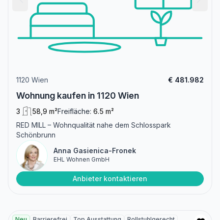
1120 Wien
€ 481.982
Wohnung kaufen in 1120 Wien
3
58,9 m²
Freifläche:
6.5 m²
RED MILL – Wohnqualität nahe dem Schlosspark
Schönbrunn
Anna Gasienica-Fronek
EHL Wohnen GmbH
Anbieter kontaktieren
Neu
Barrierefrei
Top Ausstattung
Rollstuhlgerecht