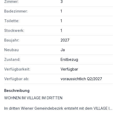
Zimmer:
3
Badezimmer:
1
Toilette:
1
Stockwerk:
1
Baujahr:
2027
Neubau
Ja
Zustand:
Erstbezug
Verfügbarkeit:
Verfügbar
Verfügbar ab:
voraussichtlich Q2/2027
Beschreibung
WOHNEN IM VILLAGE IM DRITTEN
Im dritten Wiener Gemeindebezirk entsteht mit dem VILLAGE IM DRITTEN ein neues Stück Stadt – eines der größten Stadtentwicklungsgebiete Wiens. Auf über elf Hektar entwickelt die ARE Austrian Real Estate gemeinsam mit der Stadt Wien und dem wohnfonds_wien ein lebendiges, nahezu autofreies Quartier mit rund 2.000 Wohnungen, Büro- und Gewerbeflächen, Kinderbetreuung, Bildungseinrichtungen und Nahversorgung.