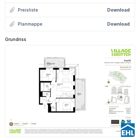
Preisliste
Download
Das Baufeld 13 umfasst drei Baukörper, die über ein gemeinsames Sockelgeschoss verbunden sind:
Planmappe
Download
* OPS 12 Stg. 1+2: fünf Obergeschosse
* OPS 12 Stg. 3: acht Obergeschosse
* HGP 5: zehn Obergeschosse
Grundriss
Insgesamt entstehen 143 Eigentumswohnungen mit Wohnflächen zwischen ca. 45m² und 110 m² und 2-5 Zimmern, sowie 2 Geschäftslokale. Zusätzlich werden 10 Hobbyräume zum Erwerb angeboten. Die kompakte Bauform sorgt großteils für zweiseitig belichtete Wohnungen, die jeweils über zwei Freiflächen verfügen:
* ein Freiraumzimmer mit verschiebbaren Lochblech-Elementen für Privatsphäre und Beschattung
* ein überdachter Balkon mit Nurglasbrüstung
Trockenen Fußes kommt man über der zentralen überdachten Gang vom Haupteingang in der Otto- Preminger- Straße zu den zwei hinteren Gebäuden bis zur Hilde-Güden-Promenade und dem direkten Zugang zum Park. Der Gang wird mit großzügigen Öffnungen zu den von oben belichtet und belüftet abgesetzten Atriumhöfe aufgeweitet. PKW und Fahrradgarage, Müllraum und Kinderwagenabstellräume sind ebenfalls unmittelbar über diesen zentralen Gang erreichbar. Zusätzliche Eingänge auf der Ebene des Parks ermöglichen gute fußläufige Zugänglichkeit aus allen Richtungen.
Architektonische Highlights
Die Architektur kombiniert urbane Klarheit mit wohnlicher Atmosphäre – ideal für alle, die mitten in der Stadt zuhause sein möchten und dennoch Rückzugsräume schätzen.
* Atriumhöfe bringen Licht und Luft ins Gebäudeinnere
* Klinkerfassade mit verglasten Balkonen – hochwertig, modern und charakterstark
* Vertikale Begrünung, begrünte Erschließungsgänge und bepflanzte Innenhöfe sorgen für Wohlfühlatmosphäre im Freien.