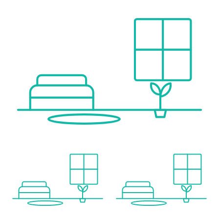
* Autobahn A23, Anschlussstelle Landstraßer Gürtel / St. Marx: 3 Minuten
* Flughafen Wien: ca. 30 Minuten mit Auto oder Schnellbahn
Nahversorgung & Freizeit:
* Einkaufs- und Gastronomieflächen im Quartier, unter anderem in den DOCKS
* Vielfältige Einkaufsmöglichkeiten im Rennweg Center, in „The Mall“ Wien Mitte sowie am Hauptbahnhof
* Kulturelle Highlights: Belvedere, Botanischer Garten, Stadtpark, Hundertwasserhaus, Neu Marx Eventhalle
* Erholung in Gehweite: Schweizergarten, Donaukanal, Prater
Nähere Informationen unter: Village im Dritten | Bauphase III [https://villageimdritten.at/bauphase-3/]
Provisionsfrei für den Käufer!
Fertigstellung: voraussichtlich Q2/2027
Wir weisen darauf hin, dass zwischen dem Vermittler und dem zu vermittelnden Dritten ein familiäres oder wirtschaftliches Naheverhältnis besteht.
Der Vermittler ist als Doppelmakler tätig.
Infrastruktur / Entfernungen
Gesundheit