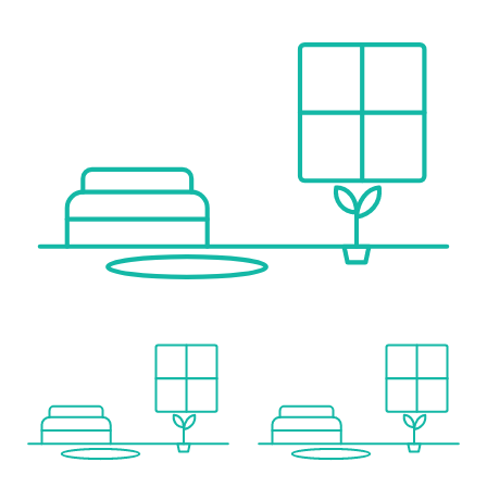
Arzt <500m
Apotheke <500m
Klinik <500m
Krankenhaus <750m
Kinder & Schulen
Schule <250m
Kindergarten <500m
Universität <500m
Höhere Schule <750m
Nahversorgung
Supermarkt <250m
Bäckerei <500m
Einkaufszentrum <500m
Sonstige
Geldautomat <250m
Bank <250m
Post <250m
Polizei <1.000m
Verkehr