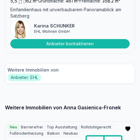
5,5
162 m²
Grundfläche:
461 m²
Freifläche:
358.2 m²
Einfamilienhaus mit unverbaubarem Panoramablick am
Satzberg
Karina SCHUNKER
EHL Wohnen GmbH
Anbieter kontaktieren
Weitere Immobilien von
Anbieter: EHL
Weitere Immobilien von Anna Gasienica-Fronek
Neu
Barrierefrei
Top Ausstattung
Rollstuhlgerecht
Fußbodenheizung
Balkon
Neubau