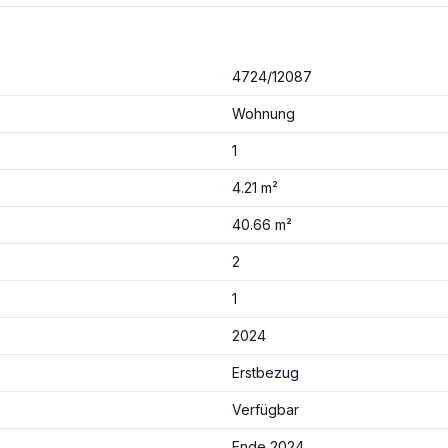
4724/12087
Wohnung
1
4.21 m²
40.66 m²
2
1
2024
Erstbezug
Verfügbar
Ende 2024