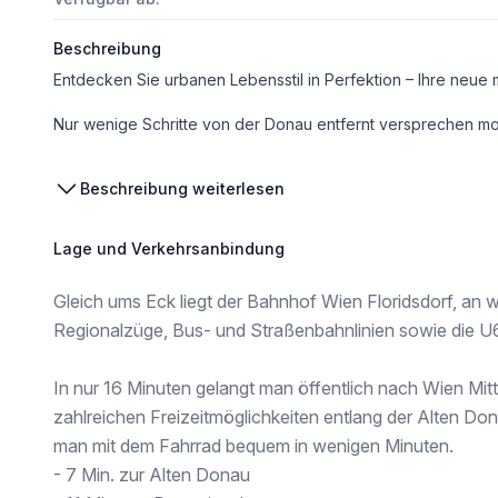
Beschreibung
Nur wenige Schritte von der Donau entfernt versprechen moderne Eigentumswohnungen mit hochwertiger Ausstattung, flexiblen Grundrissen und großzügigen Freiflächen eine nachhaltige Lebensqualität im schönen Floridsdorf. Wer seine Freizeit gerne im Grünen oder am Wasser verbringt, gelangt in Kürze zum idyllischen Ufer der Alten Donau oder zum Naherholungsg
Infrastruktur / Entfernungen
Beschreibung weiterlesen
Gesundheit
Arzt <250m
Lage und Verkehrsanbindung
Apotheke <500m
Klinik <500m
Gleich ums Eck liegt der Bahnhof Wien Floridsdorf, an
Krankenhaus <1.250m
Regionalzüge, Bus- und Straßenbahnlinien sowie die 
Kinder & Schulen
Schule <250m
In nur 16 Minuten gelangt man öffentlich nach Wien Mitt
Kindergarten <500m
Universität <250m
zahlreichen Freizeitmöglichkeiten entlang der Alten Don
Höhere Schule <500m
man mit dem Fahrrad bequem in wenigen Minuten.
- 7 Min. zur Alten Donau
Nahversorgung