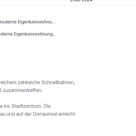
Entdecken Sie urbanen Lebensstil in Perfektion – Ihre neue moderne Eigentumswohnung in wartet auf Sie! Wohnen mit allen Annehmlichkeiten der Großstadt in ruhiger und grüner Umgebung. In 15 Minuten mit direkter öffentlicher Anbindung in das Stadtzentrum und gleichzeitig die idyllischen Donauufer genießen? Unser neuestes Wohnprojekt macht es möglich und verbindet das Beste beider Welten!
ebiet Donauinsel. Diejenigen, die es in die Stadt zieht, erreichen das Zentrum Wiens dank der ausgezeichneten öffentlichen Anbindung in nur ca. 15 Minuten.
 welchem zahlreiche Schnellbahnen,
U6 zusammentreffen.
e ins Stadtzentrum. Die
au und auf der Donauinsel erreicht