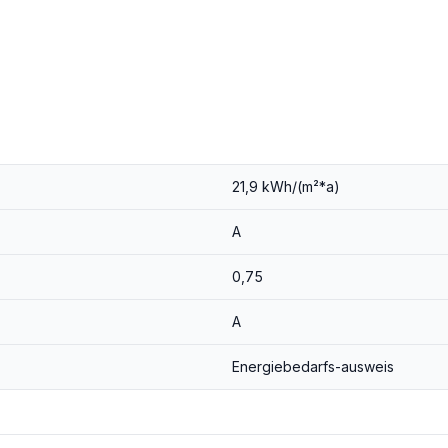
21,9 kWh/(m²*a)
A
0,75
A
Energiebedarfs-ausweis