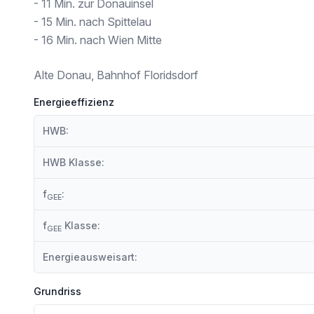
Supermarkt <250m
- 11 Min. zur Donauinsel
Bäckerei <250m
- 15 Min. nach Spittelau
Einkaufszentrum <250m
- 16 Min. nach Wien Mitte
Sonstige
Geldautomat <250m
Alte Donau, Bahnhof Floridsdorf
Bank <250m
Post <500m
Energieeffizienz
Polizei <750m
HWB:
Verkehr
Bus <250m
HWB Klasse:
U-Bahn <250m
Straßenbahn <250m
f
:
GEE
Bahnhof <250m
Autobahnanschluss <1.000m
f
Klasse:
GEE
Angaben Entfernung Luftlinie / Quelle: OpenStreetMap
Energieausweisart:
Grundriss