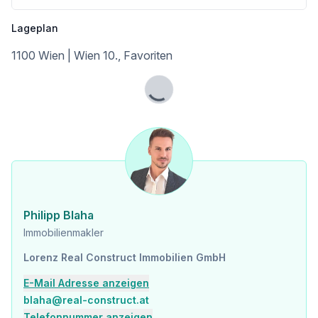
Kinder & Schulen
Lageplan
Schule <175m
Kindergarten <100m
1100 Wien | Wien 10., Favoriten
Universität <1.050m
Höhere Schule <1.550m
Lade...
Nahversorgung
Supermarkt <100m
Bäckerei <300m
Einkaufszentrum <600m
Sonstige
Geldautomat <100m
Bank <500m
Philipp Blaha
Post <150m
Immobilienmakler
Polizei <75m
Lorenz Real Construct Immobilien GmbH
Verkehr
Bus <75m
E-Mail Adresse anzeigen
U-Bahn <525m
blaha@real-construct.at
Straßenbahn <350m
Telefonnummer anzeigen