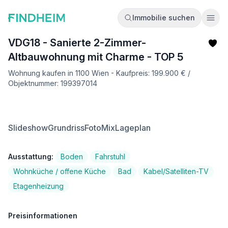
Immobilie suchen
Ope
VDG18 - Sanierte 2-Zimmer-
Altbauwohnung mit Charme - TOP 5
Wohnung kaufen in 1100 Wien - Kaufpreis: 199.900 € /
Objektnummer: 199397014
Slideshow
Grundriss
FotoMix
Lageplan
Ausstattung:
Boden
Fahrstuhl
Wohnküche / offene Küche
Bad
Kabel/Satelliten-TV
Etagenheizung
Preisinformationen