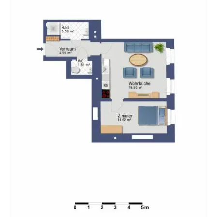
FOTOS © REALAGENCY
HINWEIS: EINIGE DER FOTOS WURDEN MIT DER UNTERSTÜTZUNG VON KI BEARBEITET.
TOP: 5
Geschoß: EG
Anzahl Zimmer: 2
Wohnfläche: 40,06 m²
Wir weisen darauf hin, dass zwischen dem Vermittler und dem zu vermittelnden Dritten ein familiäres oder wirtschaftliches Naheverhältnis besteht.
Infrastruktur / Entfernungen
Gesundheit
Arzt <75m
Apotheke <75m
Klinik <75m
Krankenhaus <1.150m