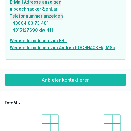
E-Mail Adresse anzeigen
Sonstige
a.poechhacker@ehl.at
Geldautomat <250m
Telefonnummer anzeigen
Bank <750m
+43664 83 73 481
Post <750m
+4315127690 dw 411
Polizei <750m
Weitere Immobilien von EHL
Verkehr
Weitere Immobilien von Andrea PÖCHHACKER; MSc
Bus <250m
U-Bahn <250m
Straßenbahn <500m
Bahnhof <250m
Autobahnanschluss <2.000m
Anbieter kontaktieren
Angaben Entfernung Luftlinie / Quelle: OpenStreetMap
FotoMix