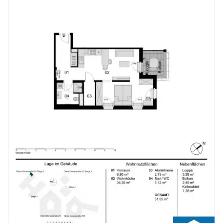
Kaufpreise der Vorsorgewohnungen
von EUR 286.000,- bis EUR 1.238.000,- netto zzgl. 20% USt.
Zu erwartender Mietertrag
von ca. EUR 17,50 bis EUR 22,50 netto/m²
Stellplätze können für 3-4 Zimmerwohnungen um € 40.000,00 netto angekauft werden.
Provisionsfrei für den Käufer!
Fertigstellung: voraussichtlich Q2/2026
Bei diesem Angebot handelt es sich um eine Vorsorgewohnung, die zu Vermietungszwecken erworben wird. Der angegebene Kaufpreis versteht sich daher zzgl. 20% USt. Diese Daten sind vorbehaltlich möglicher Änderungen.