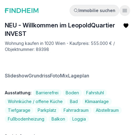
Immobilie suchen
Ope
NEU - Willkommen im LeopoldQuartier
INVEST
Wohnung kaufen in 1020 Wien - Kaufpreis: 555.000 € /
Objektnummer: 89398
Slideshow
Grundriss
FotoMix
Lageplan
Ausstattung:
Barrierefrei
Boden
Fahrstuhl
Wohnküche / offene Küche
Bad
Klimaanlage
Tiefgarage
Parkplatz
Fahrradraum
Abstellraum
Fußbodenheizung
Balkon
Loggia