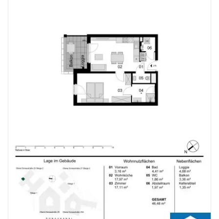
Kaufpreise der Vorsorgewohnungen
von EUR 286.000,- bis EUR 1.238.000,- netto zzgl. 20% USt.
Zu erwartender Mietertrag
von ca. EUR 17,50 bis EUR 22,50 netto/m²
Stellplätze können für 3-4 Zimmerwohnungen um € 40.000,00 netto angekauft werden.
Provisionsfrei für den Käufer!
Fertigstellung: voraussichtlich Q2/2026
Bei diesem Angebot handelt es sich um eine Vorsorgewohnung, die zu Vermietungszwecken erworben wird. Der angegebene Kaufpreis versteht sich daher zzgl. 20% USt. Diese Daten sind vorbehaltlich möglicher Änderungen.