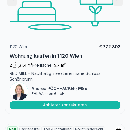
1120 Wien
€ 272.802
Wohnung kaufen in 1120 Wien
2
31,4 m²
Freifläche:
5.7 m²
RED MILL – Nachhaltig investieren nahe Schloss
Schönbrunn
Andrea PÖCHHACKER; MSc
EHL Wohnen GmbH
Anbieter kontaktieren
Neu
Barrierefrei
Top Ausstattung
Rollstuhlgerecht