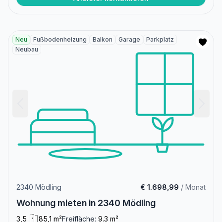
Neu
Fußbodenheizung
Balkon
Garage
Parkplatz
Neubau
2340 Mödling
€ 1.698,99
/ Monat
Wohnung mieten in 2340 Mödling
3,5
85,1 m²
Freifläche:
9.3 m²