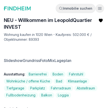
Immobilie suchen
Ope
NEU - Willkommen im LeopoldQuartier
INVEST
Wohnung kaufen in 1020 Wien - Kaufpreis: 502.000 € /
Objektnummer: 89393
Slideshow
Grundriss
FotoMix
Lageplan
Ausstattung:
Barrierefrei
Boden
Fahrstuhl
Wohnküche / offene Küche
Bad
Klimaanlage
Tiefgarage
Parkplatz
Fahrradraum
Abstellraum
Fußbodenheizung
Balkon
Loggia