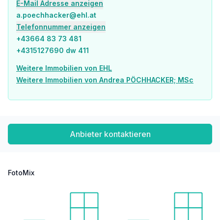
E-Mail Adresse anzeigen
Sonstige
a.poechhacker@ehl.at
Geldautomat <250m
Telefonnummer anzeigen
Bank <750m
+43664 83 73 481
Post <750m
+4315127690 dw 411
Polizei <750m
Weitere Immobilien von EHL
Verkehr
Weitere Immobilien von Andrea PÖCHHACKER; MSc
Bus <250m
U-Bahn <250m
Straßenbahn <500m
Bahnhof <250m
Autobahnanschluss <2.000m
Anbieter kontaktieren
Angaben Entfernung Luftlinie / Quelle: OpenStreetMap
FotoMix