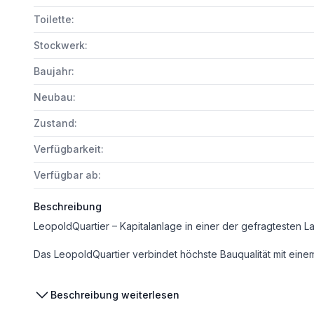
Toilette:
Stockwerk:
Baujahr:
Neubau:
Zustand:
Verfügbarkeit:
Verfügbar ab:
Beschreibung
LeopoldQuartier – Kapitalanlage in einer der gefragtesten 
Das LeopoldQuartier verbindet höchste Bauqualität mit einem Standort, der sowohl für Investoren als auch für Mieter zu den begehrtesten Adressen Wiens zählt. Eingebettet zwischen Donaukanal, Augarten und dem 1. Bezirk bietet das Quartier urban
Bei den Fotos handelt es sich um Musterfotos!
Beschreibung weiterlesen
Investment-Standort mit hohem Nachfragepotenzial