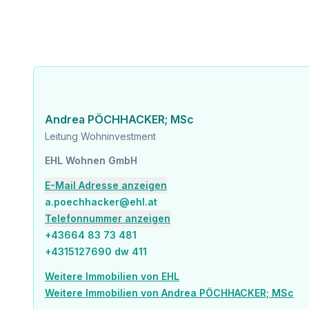
Krankenhaus <1.250m
Kinder & Schulen
Schule <500m
Kindergarten <250m
Universität <500m
Höhere Schule <500m
Nahversorgung
Andrea PÖCHHACKER; MSc
Supermarkt <250m
Leitung Wohninvestment
Bäckerei <500m
Einkaufszentrum <2.000m
EHL Wohnen GmbH
E-Mail Adresse anzeigen
Sonstige
Geldautomat <250m
a.poechhacker@ehl.at
Bank <750m
Telefonnummer anzeigen
Post <750m
+43664 83 73 481
Polizei <750m
+4315127690 dw 411
Verkehr
Weitere Immobilien von EHL
Bus <250m
Weitere Immobilien von Andrea PÖCHHACKER; MSc
U-Bahn <250m