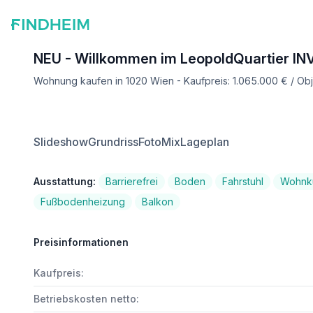
NEU - Willkommen im LeopoldQuartier I
Wohnung kaufen in 1020 Wien - Kaufpreis: 1.065.000 € / O
Slideshow
Grundriss
FotoMix
Lageplan
Ausstattung:
Barrierefrei
Boden
Fahrstuhl
Wohnkü
Fußbodenheizung
Balkon
Preisinformationen
Kaufpreis:
Betriebskosten netto: