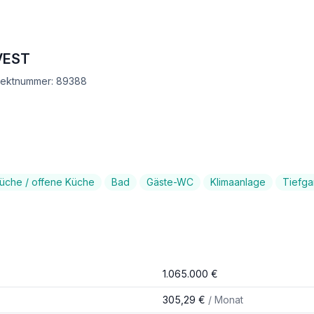
NVEST
bjektnummer: 89388
che / offene Küche
Bad
Gäste-WC
Klimaanlage
Tiefga
1.065.000 €
305,29 €
/ Monat