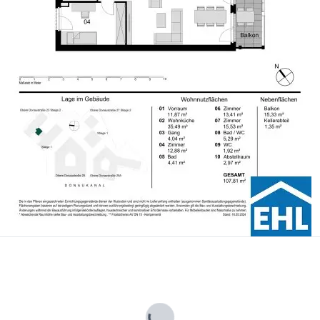
00 netto angekauft werden.
gl. 20% USt. Diese Daten sind vorbehaltlich möglicher Änderungen.
der wirtschaftliches Naheverhältnis besteht.