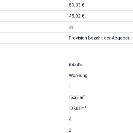
80,03 €
45,02 €
Ja
Provision bezahlt der Abgeber.
89388
Wohnung
1
15.33 m²
107.81 m²
4
2