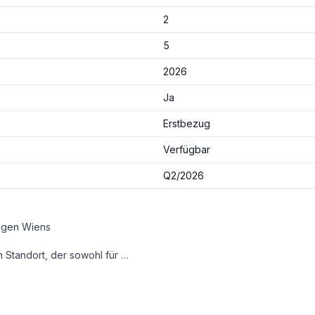
2
5
2026
Ja
Erstbezug
Verfügbar
Q2/2026
Lagen Wiens
e Lebensqualität im Grünen – ein Investment, das Nachhaltigkeit, Nachfrage und Wertbeständigkeit vereint.