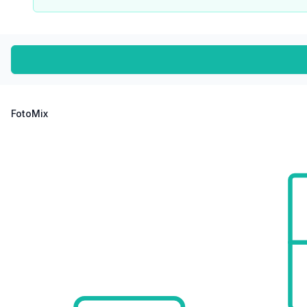
Straßenbahn <500m
Bahnhof <250m
Autobahnanschluss <2.000m
Angaben Entfernung Luftlinie / Quelle: OpenStreetMap
FotoMix