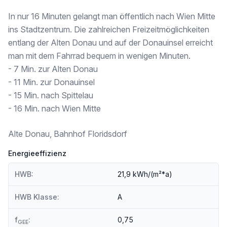
Kindergarten <500m
Universität <250m
In nur 16 Minuten gelangt man öffentlich nach Wien Mitte
Höhere Schule <500m
ins Stadtzentrum. Die zahlreichen Freizeitmöglichkeiten
entlang der Alten Donau und auf der Donauinsel erreicht
Nahversorgung
Supermarkt <250m
man mit dem Fahrrad bequem in wenigen Minuten.
Bäckerei <250m
- 7 Min. zur Alten Donau
Einkaufszentrum <250m
- 11 Min. zur Donauinsel
- 15 Min. nach Spittelau
Sonstige
Geldautomat <250m
- 16 Min. nach Wien Mitte
Bank <250m
Post <500m
Alte Donau, Bahnhof Floridsdorf
Polizei <750m
Energieeffizienz
Verkehr
Bus <250m
HWB:
21,9 kWh/(m²*a)
U-Bahn <250m
Straßenbahn <250m
Bahnhof <250m
HWB Klasse:
A
Autobahnanschluss <1.000m
f
:
0,75
GEE