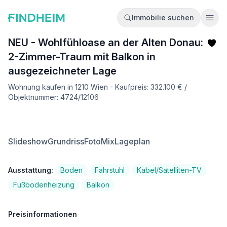
Immobilie suchen
Ope
NEU - Wohlfühloase an der Alten Donau:
2-Zimmer-Traum mit Balkon in
ausgezeichneter Lage
Wohnung kaufen in 1210 Wien - Kaufpreis: 332.100 € /
Objektnummer: 4724/12106
Slideshow
Grundriss
FotoMix
Lageplan
Ausstattung:
Boden
Fahrstuhl
Kabel/Satelliten-TV
Fußbodenheizung
Balkon
Preisinformationen