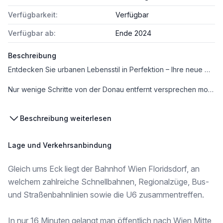
Verfügbarkeit:
Verfügbar
Verfügbar ab:
Ende 2024
Beschreibung
Entdecken Sie urbanen Lebensstil in Perfektion – Ihre neue moderne Eigentumswohnung in wartet auf Sie! Wohnen mit allen Annehmlichkeiten der Großstadt in ruhiger und grüner Umgebung. In 15 Minuten mit direkter öffentlicher Anbindung in das Stadtzentrum und gleichzeitig die idyllischen Donauufer genießen? Unser neuestes Wohnprojekt macht es möglich und verbindet das Beste beider Welten!
Nur wenige Schritte von der Donau entfernt versprechen moderne Eigentumswohnungen mit hochwertiger Ausstattung, flexiblen Grundrissen und großzügigen Freiflächen eine nachhaltige Lebensqualität im schönen Floridsdorf. Wer seine Freizeit gerne im Grünen oder am Wasser verbringt, gelangt in Kürze zum idyllischen Ufer der Alten Donau oder zum Naherholungsgebiet Donauinsel. Diejenigen, die es in die Stadt zieht, erreichen das Zentrum Wiens dank der ausgezeichneten öffentlichen Anbindung in nur ca. 15 Minuten.
Infrastruktur / Entfernungen
Beschreibung weiterlesen
Gesundheit
Arzt <250m
Lage und Verkehrsanbindung
Apotheke <500m
Klinik <500m
Gleich ums Eck liegt der Bahnhof Wien Floridsdorf, an
Krankenhaus <1.250m
welchem zahlreiche Schnellbahnen, Regionalzüge, Bus-
Kinder & Schulen
und Straßenbahnlinien sowie die U6 zusammentreffen.
Schule <250m
Kindergarten <500m
Universität <250m
In nur 16 Minuten gelangt man öffentlich nach Wien Mitte