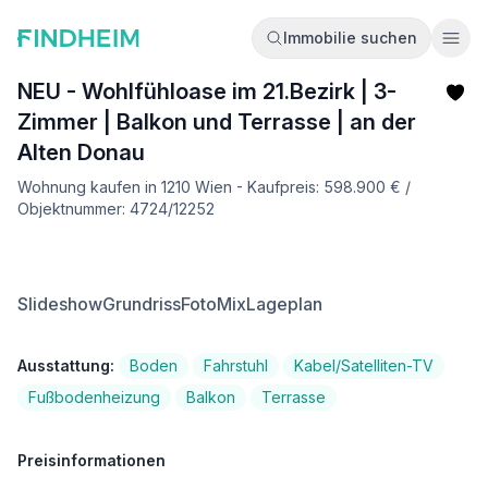
Immobilie suchen
Ope
NEU - Wohlfühloase im 21.Bezirk | 3-
Zimmer | Balkon und Terrasse | an der
Alten Donau
Wohnung kaufen in 1210 Wien - Kaufpreis: 598.900 € /
Objektnummer: 4724/12252
Slideshow
Grundriss
FotoMix
Lageplan
Ausstattung:
Boden
Fahrstuhl
Kabel/Satelliten-TV
Fußbodenheizung
Balkon
Terrasse
Preisinformationen