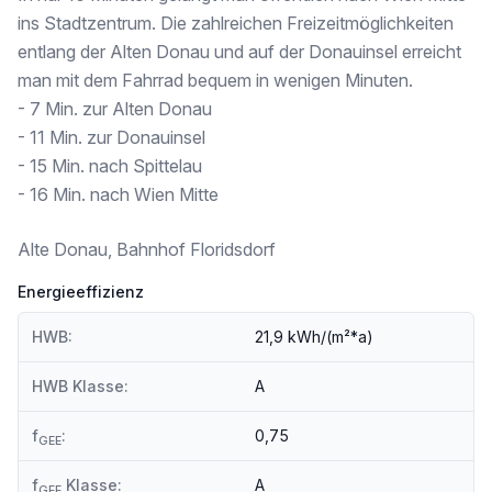
Höhere Schule <500m
ins Stadtzentrum. Die zahlreichen Freizeitmöglichkeiten
entlang der Alten Donau und auf der Donauinsel erreicht
Nahversorgung
Supermarkt <250m
man mit dem Fahrrad bequem in wenigen Minuten.
Bäckerei <250m
- 7 Min. zur Alten Donau
Einkaufszentrum <250m
- 11 Min. zur Donauinsel
- 15 Min. nach Spittelau
Sonstige
Geldautomat <250m
- 16 Min. nach Wien Mitte
Bank <250m
Post <500m
Alte Donau, Bahnhof Floridsdorf
Polizei <750m
Energieeffizienz
Verkehr
Bus <250m
HWB:
21,9 kWh/(m²*a)
U-Bahn <250m
Straßenbahn <250m
Bahnhof <250m
HWB Klasse:
A
Autobahnanschluss <1.000m
f
:
0,75
GEE
Angaben Entfernung Luftlinie / Quelle: OpenStreetMap
f
Klasse:
A
GEE