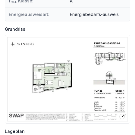
f
Klasse:
A
GEE
Energieausweisart:
Energiebedarfs-ausweis
Grundriss
Lageplan