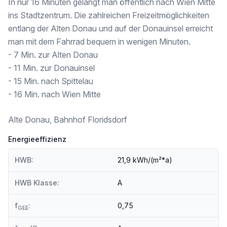
Universität <250m
In nur 16 Minuten gelangt man öffentlich nach Wien Mitte
Höhere Schule <500m
ins Stadtzentrum. Die zahlreichen Freizeitmöglichkeiten
entlang der Alten Donau und auf der Donauinsel erreicht
Nahversorgung
Supermarkt <250m
man mit dem Fahrrad bequem in wenigen Minuten.
Bäckerei <250m
- 7 Min. zur Alten Donau
Einkaufszentrum <250m
- 11 Min. zur Donauinsel
- 15 Min. nach Spittelau
Sonstige
Geldautomat <250m
- 16 Min. nach Wien Mitte
Bank <250m
Post <500m
Alte Donau, Bahnhof Floridsdorf
Polizei <750m
Energieeffizienz
Verkehr
Bus <250m
HWB:
21,9 kWh/(m²*a)
U-Bahn <250m
Straßenbahn <250m
Bahnhof <250m
HWB Klasse:
A
Autobahnanschluss <1.000m
f
:
0,75
GEE
Angaben Entfernung Luftlinie / Quelle: OpenStreetMap