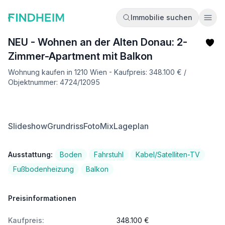
Immobilie suchen
Ope
NEU - Wohnen an der Alten Donau: 2-
Zimmer-Apartment mit Balkon
Wohnung kaufen in 1210 Wien - Kaufpreis: 348.100 € /
Objektnummer: 4724/12095
Slideshow
Grundriss
FotoMix
Lageplan
Ausstattung:
Boden
Fahrstuhl
Kabel/Satelliten-TV
Fußbodenheizung
Balkon
Preisinformationen
Kaufpreis:
348.100 €