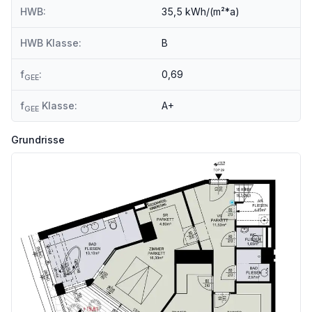
HWB:
35,5 kWh/(m²*a)
HWB Klasse:
B
f
:
0,69
GEE
f
Klasse:
A+
GEE
Grundrisse