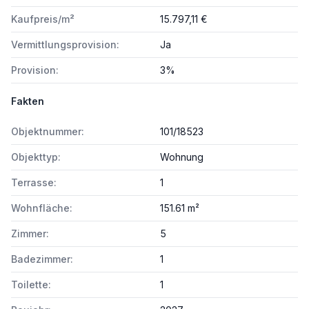
Kaufpreis/m²
15.797,11 €
Vermittlungsprovision:
Ja
Provision:
3%
Fakten
Objektnummer:
101/18523
Objekttyp:
Wohnung
Terrasse:
1
Wohnfläche:
151.61 m²
Zimmer:
5
Badezimmer:
1
Toilette:
1