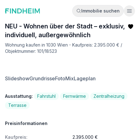
Immobilie suchen
Ope
NEU - Wohnen über der Stadt – exklusiv,
individuell, außergewöhnlich
Wohnung kaufen in 1030 Wien - Kaufpreis: 2.395.000 € /
Objektnummer: 101/18523
Slideshow
Grundrisse
FotoMix
Lageplan
Ausstattung:
Fahrstuhl
Fernwärme
Zentralheizung
Terrasse
Preisinformationen
Kaufpreis:
2.395.000 €