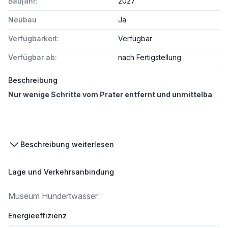
Baujahr:
2027
Neubau
Ja
Verfügbarkeit:
Verfügbar
Verfügbar ab:
nach Fertigstellung
Beschreibung
Nur wenige Schritte vom Prater entfernt und unmittelbar am Donaukanal entsteht ein außergewöhnliches Wohnensemble, das urbanes Lebensgefühl mit hohem individuellem Gestaltungsspielraum verbindet.
Beschreibung weiterlesen
Lage und Verkehrsanbindung
Museum Hundertwasser
Energieeffizienz