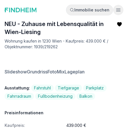
Immobilie suchen
Ope
NEU - Zuhause mit Lebensqualität in
Wien-Liesing
Wohnung kaufen in 1230 Wien - Kaufpreis: 439.000 € /
Objektnummer: 1939/219262
Slideshow
Grundriss
FotoMix
Lageplan
Ausstattung:
Fahrstuhl
Tiefgarage
Parkplatz
Fahrradraum
Fußbodenheizung
Balkon
Preisinformationen
Kaufpreis:
439.000 €