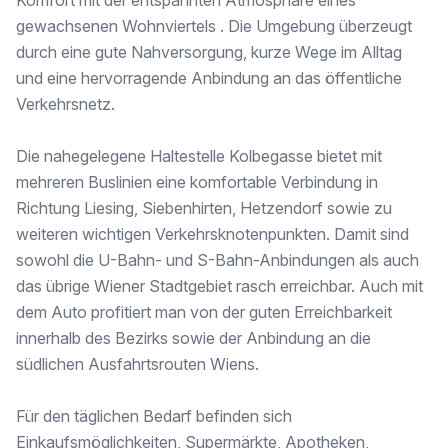
Komfort mit der entspannten Atmosphäre eines
gewachsenen Wohnviertels . Die Umgebung überzeugt
durch eine gute Nahversorgung, kurze Wege im Alltag
Hat diese Wohnung Ihr Interesse geweckt? Fragen Sie gerne an und erhalten Sie umgehend weiterführende Informationen zum Projekt und den verfügbaren Apartments!
und eine hervorragende Anbindung an das öffentliche
Wir weisen darauf hin, dass zwischen dem Vermittler und dem zu vermittelnden Dritten ein familiäres oder wirtschaftliches Naheverhältnis besteht.
Verkehrsnetz.
Der Vermittler ist als Doppelmakler tätig.
Die nahegelegene Haltestelle Kolbegasse bietet mit
Finden Sie noch mehr attraktive Liegenschaften auf www.IMMOcontract.at [http://www.immocontract.at/]
mehreren Buslinien eine komfortable Verbindung in
IMMO einen Besuch wert.
Richtung Liesing, Siebenhirten, Hetzendorf sowie zu
weiteren wichtigen Verkehrsknotenpunkten. Damit sind
Infrastruktur / Entfernungen
sowohl die U-Bahn- und S-Bahn-Anbindungen als auch
Gesundheit
das übrige Wiener Stadtgebiet rasch erreichbar. Auch mit
Arzt <500m
dem Auto profitiert man von der guten Erreichbarkeit
Apotheke <500m
Klinik <500m
innerhalb des Bezirks sowie der Anbindung an die
Krankenhaus <3.000m
südlichen Ausfahrtsrouten Wiens.
Kinder & Schulen
Schule <500m
Für den täglichen Bedarf befinden sich
Kindergarten <1.000m
Einkaufsmöglichkeiten, Supermärkte, Apotheken,