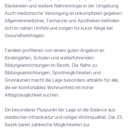
Universität <2.500m
Bäckereien und weitere Nahversorger in der Umgebung.
Höhere Schule <4.000m
Auch medizinische Versorgung ist unkompliziert gegeben:
Nahversorgung
Allgemeinmediziner, Fachärzte und Apotheken befinden
Supermarkt <500m
sich im nahen Umfeld und sorgen für kurze Wege bei
Bäckerei <1.000m
Gesundheitsfragen.
Einkaufszentrum <1.000m
Sonstige
Familien profitieren von einem guten Angebot an
Geldautomat <500m
Kindergärten, Schulen und weiterführenden
Bank <500m
Post <500m
Bildungseinrichtungen im Bezirk. Die Nähe zu
Polizei <1.500m
Bildungseinrichtungen, Sportmöglichkeiten und
Grünräumen macht die Lage besonders attraktiv für alle,
Verkehr
die ein komfortables Wohnumfeld mit hoher
Bus <500m
U-Bahn <2.500m
Alltagstauglichkeit suchen.
Straßenbahn <1.000m
Bahnhof <1.500m
Ein besonderer Pluspunkt der Lage ist die Balance aus
Autobahnanschluss <1.000m
städtischer Infrastruktur und ruhiger Wohnqualität. Der 23.
Angaben Entfernung Luftlinie / Quelle: OpenStreetMap
Bezirk bietet zahlreiche Möglichkeiten zur