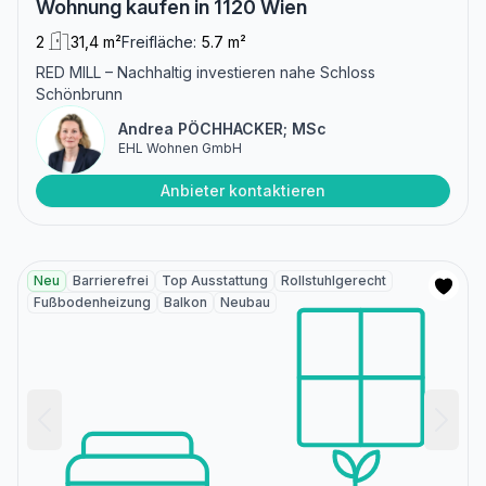
Wohnung kaufen in 1120 Wien
2
31,4 m²
Freifläche:
5.7 m²
RED MILL – Nachhaltig investieren nahe Schloss
Schönbrunn
Andrea PÖCHHACKER; MSc
EHL Wohnen GmbH
Anbieter kontaktieren
Neu
Barrierefrei
Top Ausstattung
Rollstuhlgerecht
Fußbodenheizung
Balkon
Neubau