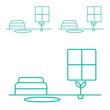
Höhere Schule <500m
Nahversorgung
Supermarkt <500m
Bäckerei <500m
Einkaufszentrum <500m
Sonstige
Geldautomat <500m
Bank <500m
Post <500m
Polizei <1.000m
Verkehr
Bus <500m
U-Bahn <1.000m
Straßenbahn <500m
Bahnhof <500m
Autobahnanschluss <1.000m
Angaben Entfernung Luftlinie / Quelle: OpenStreetMap