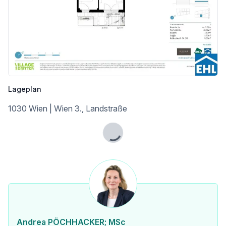
ENERGIE MIT ZUKUNFT
Das gesamte Quartier setzt auf ein innovatives Anergienetz, das Gebäude verbindet und Energieflüsse optimiert. Auch Baufeld 14A wird dadurch zu einem Vorzeigeprojekt
nachhaltiger Versorgung:
* Erdsonden in Kombination mit Wärmepumpen liefern Energie zur Raumheizung im Winter und für die Temperierung (Grundkühlung) im Sommer.
* Photovoltaikanlagen am Dach erzeugen erneuerbaren Strom.
* Pendellüftungen mit Wärmerückgewinnung stellen kontinuierliche Frischluftzufuhr sicher.
Lageplan
* Fernwärmeanschluss unterstützt die Versorgung in Spitzenzeiten sowie die Warmwasserbereitung.
* Fußbodenheizung im Erdgeschoß und Bauteilaktivierung in den Obergeschoßen (über die jeweils darüberliegenden Geschoßdecke) sorgen für ein ausgeglichenes Raumklima.
1030 Wien | Wien 3., Landstraße
So entsteht ein Zusammenspiel aus Wohnkomfort, Energieeffizienz und ökologischer Verantwortung – ein Mehrwert für Bewohner:innen.
Lade...
Nähere Informationen zu den Wohnungen auch online unter:
https://villageimdritten.at/wohnungsfinder/ [https://villageimdritten.at/wohnungsfinder/]
ARE
Die ARE ist eine der größten Immobiliengesellschaften Österreichs und hat bereits einige der prägendsten Bauprojekte Wiens realisiert – darunter die Sanierung des historischen Palais Epstein am Ring sowie die markanten TrIIIple Tower am Donaukanal. Auch das VILLAGE IM DRITTEN reiht sich in diese Reihe innovativer Projekte ein.
LAGE
Andrea PÖCHHACKER; MSc