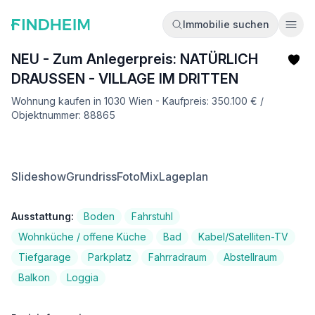
Immobilie suchen
Ope
NEU - Zum Anlegerpreis: NATÜRLICH
DRAUSSEN - VILLAGE IM DRITTEN
Wohnung kaufen in 1030 Wien - Kaufpreis: 350.100 € /
Objektnummer: 88865
Slideshow
Grundriss
FotoMix
Lageplan
Ausstattung:
Boden
Fahrstuhl
Wohnküche / offene Küche
Bad
Kabel/Satelliten-TV
Tiefgarage
Parkplatz
Fahrradraum
Abstellraum
Balkon
Loggia