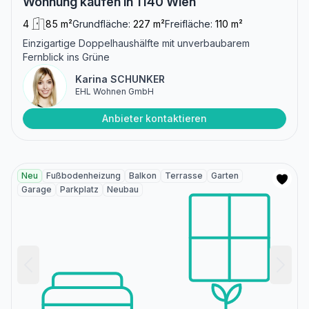
Wohnung kaufen in 1140 Wien
4
85 m²
Grundfläche:
227 m²
Freifläche:
110 m²
Einzigartige Doppelhaushälfte mit unverbaubarem
Fernblick ins Grüne
Karina SCHUNKER
EHL Wohnen GmbH
Anbieter kontaktieren
Neu
Fußbodenheizung
Balkon
Terrasse
Garten
Garage
Parkplatz
Neubau