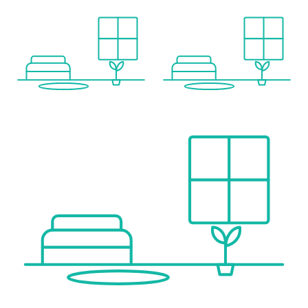
Bei diesem Angebot handelt es sich um eine Vorsorgewohnung, die zu Vermietungszwecken erworben wird. Der angegebene Kaufpreis versteht sich daher zzgl. 20% USt. Diese Daten sind vorbehaltlich möglicher Änderungen.
Provisionsfrei für den Käufer
Fertigstellung: 2. Quartal 2027
Wir weisen darauf hin, dass zwischen dem Vermittler und dem zu vermittelnden Dritten ein familiäres oder wirtschaftliches Naheverhältnis besteht.
Der Vermittler ist als Doppelmakler tätig.
Infrastruktur / Entfernungen
Gesundheit
Arzt <500m
Apotheke <500m
Klinik <500m
Krankenhaus <1.000m
Kinder & Schulen
Schule <500m
Kindergarten <500m
Universität <500m