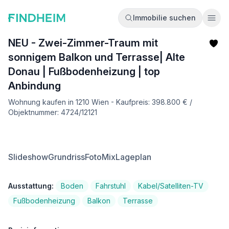
Immobilie suchen
Ope
NEU - Zwei-Zimmer-Traum mit
sonnigem Balkon und Terrasse| Alte
Donau | Fußbodenheizung | top
Anbindung
Wohnung kaufen in 1210 Wien - Kaufpreis: 398.800 € /
Objektnummer: 4724/12121
Slideshow
Grundriss
FotoMix
Lageplan
Ausstattung:
Boden
Fahrstuhl
Kabel/Satelliten-TV
Fußbodenheizung
Balkon
Terrasse