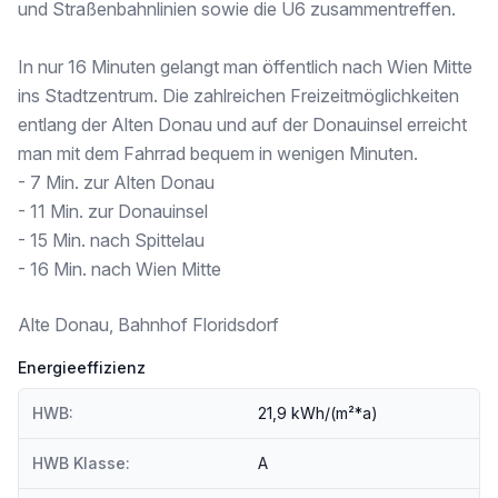
und Straßenbahnlinien sowie die U6 zusammentreffen.
Schule <250m
Kindergarten <500m
Universität <250m
In nur 16 Minuten gelangt man öffentlich nach Wien Mitte
Höhere Schule <500m
ins Stadtzentrum. Die zahlreichen Freizeitmöglichkeiten
entlang der Alten Donau und auf der Donauinsel erreicht
Nahversorgung
Supermarkt <250m
man mit dem Fahrrad bequem in wenigen Minuten.
Bäckerei <250m
- 7 Min. zur Alten Donau
Einkaufszentrum <250m
- 11 Min. zur Donauinsel
- 15 Min. nach Spittelau
Sonstige
Geldautomat <250m
- 16 Min. nach Wien Mitte
Bank <250m
Post <500m
Alte Donau, Bahnhof Floridsdorf
Polizei <750m
Energieeffizienz
Verkehr
Bus <250m
HWB:
21,9 kWh/(m²*a)
U-Bahn <250m
Straßenbahn <250m
Bahnhof <250m
HWB Klasse:
A
Autobahnanschluss <1.000m