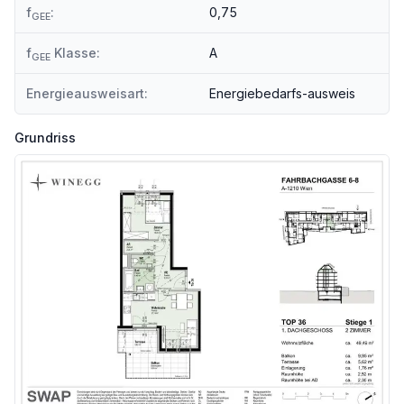
f
:
0,75
GEE
Angaben Entfernung Luftlinie / Quelle: OpenStreetMap
f
Klasse:
A
GEE
Energieausweisart:
Energiebedarfs-ausweis
Grundriss