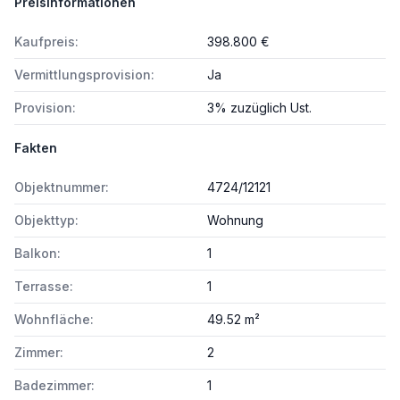
Preisinformationen
Kaufpreis:
398.800 €
Vermittlungsprovision:
Ja
Provision:
3% zuzüglich Ust.
Fakten
Objektnummer:
4724/12121
Objekttyp:
Wohnung
Balkon:
1
Terrasse:
1
Wohnfläche:
49.52 m²
Zimmer:
2
Badezimmer:
1