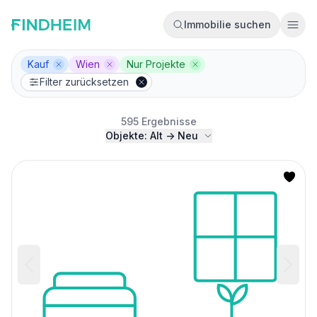
Immobilie suchen
Ope
Kauf
Wien
Nur Projekte
Filter entfernen
Filter entfernen
Filter entfernen
Filter zurücksetzen
595 Ergebnisse
Objekte: Alt -> Neu