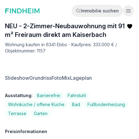
Immobilie suchen
Ope
NEU - 2-Zimmer-Neubauwohnung mit 91
m² Freiraum direkt am Kaiserbach
Wohnung kaufen in 6341 Ebbs - Kaufpreis: 333.000 € /
Objektnummer: 1157
Slideshow
Grundriss
FotoMix
Lageplan
Ausstattung:
Barrierefrei
Fahrstuhl
Wohnküche / offene Küche
Bad
Fußbodenheizung
Terrasse
Garten
Preisinformationen