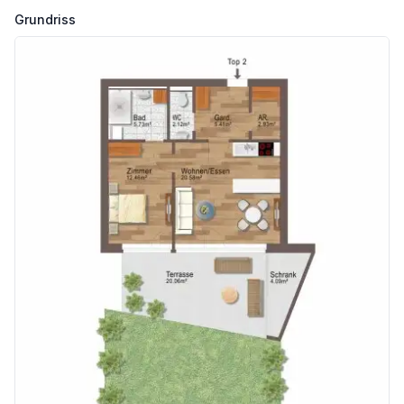
Mario Tribus
Grundriss
Tiroler Immobilien
Infrastruktur / Entfernungen
Gesundheit
Arzt <1.500m
Apotheke <2.000m
Klinik <5.000m
Krankenhaus <4.000m
Kinder & Schulen
Schule <1.000m
Kindergarten <500m
Höhere Schule <4.000m
Universität <2.000m
Nahversorgung
Supermarkt <1.000m
Bäckerei <1.000m
Einkaufszentrum <2.000m