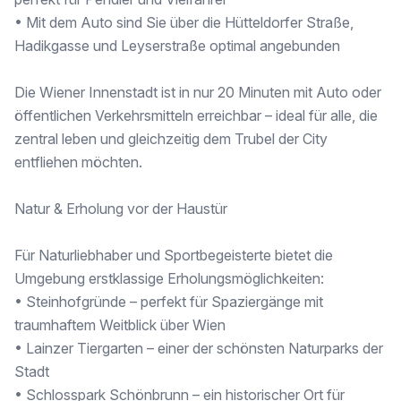
Mag.Rustam Sabirov - Optimuss Premium Immobilien GmbH
📱 +43 681 818 132 66
• Mit dem Auto sind Sie über die Hütteldorfer Straße,
🌐 www.optimuss-premium.com
Hadikgasse und Leyserstraße optimal angebunden
✳ Einzigartige Gelegenheit – jetzt besichtigen und verlieben!
Die Wiener Innenstadt ist in nur 20 Minuten mit Auto oder
Wir weisen darauf hin, dass zwischen dem Vermittler und dem zu vermittelnden Dritten ein familiäres oder wirtschaftliches Naheverhältnis besteht.
öffentlichen Verkehrsmitteln erreichbar – ideal für alle, die
zentral leben und gleichzeitig dem Trubel der City
Der Vermittler ist als Doppelmakler tätig.
entfliehen möchten.
Infrastruktur / Entfernungen
Natur & Erholung vor der Haustür
Gesundheit
Arzt <3.000m
Apotheke <1.500m
Für Naturliebhaber und Sportbegeisterte bietet die
Klinik <4.500m
Umgebung erstklassige Erholungsmöglichkeiten:
Krankenhaus <4.000m
• Steinhofgründe – perfekt für Spaziergänge mit
traumhaftem Weitblick über Wien
Kinder & Schulen
Schule <1.500m
• Lainzer Tiergarten – einer der schönsten Naturparks der
Kindergarten <1.500m
Stadt
Universität <1.500m
• Schlosspark Schönbrunn – ein historischer Ort für
Höhere Schule <7.000m