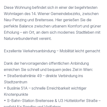
✔ Praktischer Abstellraum: Extra Platz für Ordnung und Struktur
Diese Wohnung befindet sich in einer der begehrtesten
✔ Lage im 2. Obergeschoss – angenehme Höhe für ruhiges Wohnen
Wohnlagen des 14. Wiener Gemeindebezirks, zwischen
Top-Lage mit perfekter Infrastruktur
Neu-Penzing und Breitensee. Hier genießen Sie die
perfekte Balance zwischen urbanem Komfort und grüner
Diese Wohnung befindet sich in einem begehrten Stadtteil Wiens, der eine ideale Kombination aus urbanem Lebensstil und Erholungsmöglichkeiten bietet:
✅ Optimale Verkehrsanbindung: Straßenbahn, Bus und U-Bahn sorgen für schnelle Wege
Erholung – ein Ort, an dem sich modernes Stadtleben mit
✅ Supermärkte, Restaurants, Cafés und Fitnessstudios in direkter Umgebung
Naturverbundenheit vereint.
✅ Grünflächen & Parks in der Nähe – für Sport und Entspannung
✅ Kurze Wege ins Stadtzentrum – genießen Sie Wien in vollen Zügen
Exzellente Verkehrsanbindung – Mobilität leicht gemacht
Attraktive Investition mit Zukunft
Dank der hervorragenden öffentlichen Anbindung
Die Wohnung eignet sich nicht nur perfekt für Singles oder Pendler, sondern ist auch eine hervorragende Kapitalanlage:
erreichen Sie schnell und bequem jedes Ziel in Wien:
• Kaufpreis für Eigennutzer: € 220.000,00
• Kaufpreis für Anleger: € 212.781,00 zzgl. 20% USt.
• Straßenbahnlinie 49 – direkte Verbindung ins
Stadtzentrum
Kompakte Wohnungen in zentraler Lage sind auf dem Immobilienmarkt besonders gefragt, was langfristige Wertsteigerung und sichere Vermietbarkeit garantiert.
• Buslinie 51A – schnelle Erreichbarkeit wichtiger
Sichern Sie sich dieses attraktive Wohnjuwel und vereinbaren Sie noch heute eine Besichtigung!
Knotenpunkte
• S-Bahn-Station Breitensee & U3 Hütteldorfer Straße –
📞 Ihre Immobilienexpertin:
perfekt für Pendler und Vielfahrer