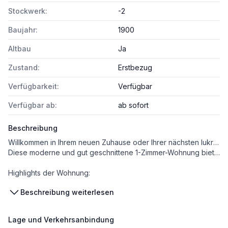
Stockwerk:
-2
Baujahr:
1900
Altbau
Ja
Zustand:
Erstbezug
Verfügbarkeit:
Verfügbar
Verfügbar ab:
ab sofort
Beschreibung
Willkommen in Ihrem neuen Zuhause oder Ihrer nächsten lukrativen Kapitalanlage!
Diese moderne und gut geschnittene 1-Zimmer-Wohnung bietet auf 33,19 m² Wohnfläche alles, was das Stadtleben angenehm macht. Der gemütliche Balkon mit 2,37 m² lädt zum Entspannen ein und sorgt für eine schöne Verbindung zwischen Innen- und Außenbereich.
Highlights der Wohnung:
Beschreibung weiterlesen
✔ Wohnnutzfläche: 33,19 m² – optimal aufgeteilt für höchsten Wohnkomfort
✔ Große Wohnküche: Lichtdurchflutet und ideal für gemütliche Abende
✔ Moderner Balkon (2,37 m²): Perfekt für eine kleine Auszeit an der frischen Luft
Lage und Verkehrsanbindung
✔ Badezimmer mit Dusche: Stilvoll und funktional gestaltet