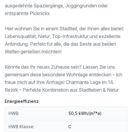
ausgedehnte Spaziergänge, Joggingrunden oder
Nahversorgung
entspannte Picknicks
Supermarkt <1.500m
Bäckerei <1.500m
Einkaufszentrum <2.000m
Hier wohnen Sie in einem Stadtteil, der Ihnen alles bietet:
Lebensqualität, Natur, Top-Infrastruktur und exzellente
Sonstige
Anbindung. Perfekt für alle, die das Beste aus beiden
Geldautomat <2.000m
Welten genießen möchten!
Bank <2.000m
Post <2.000m
Polizei <2.000m
Könnte das Ihr neues Zuhause sein? Lassen Sie uns
gemeinsam diese besondere Wohnlage entdecken – ich
Verkehr
Bus <500m
freue mich auf Ihre Anfrage! Charmante Lage im 14.
Straßenbahn <3.000m
Bezirk – Perfekte Kombination aus Stadtleben & Natur
U-Bahn <3.500m
Bahnhof <1.500m
Energieeffizienz
Autobahnanschluss <2.000m
HWB:
50,5 kWh/(m²*a)
Angaben Entfernung Luftlinie / Quelle: OpenStreetMap
HWB Klasse:
C