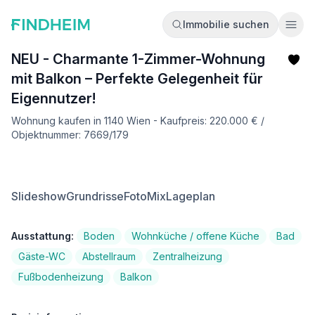
Immobilie suchen
Ope
NEU - Charmante 1-Zimmer-Wohnung
mit Balkon – Perfekte Gelegenheit für
Eigennutzer!
Wohnung kaufen in 1140 Wien - Kaufpreis: 220.000 € /
Objektnummer: 7669/179
Slideshow
Grundrisse
FotoMix
Lageplan
Ausstattung:
Boden
Wohnküche / offene Küche
Bad
Gäste-WC
Abstellraum
Zentralheizung
Fußbodenheizung
Balkon