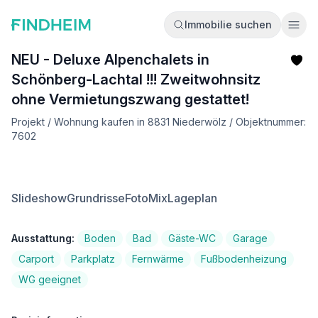
Immobilie suchen
Ope
NEU - Deluxe Alpenchalets in
Schönberg-Lachtal !!! Zweitwohnsitz
ohne Vermietungszwang gestattet!
Projekt / Wohnung kaufen in 8831 Niederwölz / Objektnummer:
7602
Slideshow
Grundrisse
FotoMix
Lageplan
Ausstattung:
Boden
Bad
Gäste-WC
Garage
Carport
Parkplatz
Fernwärme
Fußbodenheizung
WG geeignet