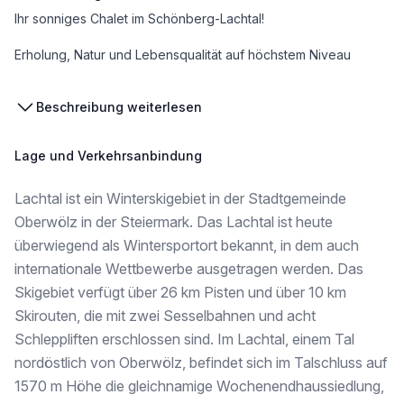
Ihr sonniges Chalet im Schönberg-Lachtal!
Erholung, Natur und Lebensqualität auf höchstem Niveau
In traumhafter Lage von Schönberg-Lachtal erwartet Sie Ihr neues, sonniges Zuhause – ein Ort, an dem Sie Ruhe, Natur und Lebensqualität in vollen Zügen genießen können.
Beschreibung weiterlesen
Die exklusiven Chalets bieten Ihnen ein entspanntes Wohn- und Lebensgefühl inmitten der wunderschönen Berglandschaft der Steiermark.
Lage und Verkehrsanbindung
Verkauf als Feriendomizil mit Zweitwohnsitz – ohne Vermietungspflicht!
Lachtal ist ein Winterskigebiet in der Stadtgemeinde
Oberwölz in der Steiermark. Das Lachtal ist heute
- Die Vorzüge der Chalets im Schönberg-Lachtal:
überwiegend als Wintersportort bekannt, in dem auch
internationale Wettbewerbe ausgetragen werden. Das
* Ideal für Familien sowie Paare
* Ideal als Rendite- bzw. Anlageobjekt
Skigebiet verfügt über 26 km Pisten und über 10 km
* Unverbaubarer Panoramablick
Skirouten, die mit zwei Sesselbahnen und acht
* Sonnige und ruhige Lage inmitten der Natur
Schleppliften erschlossen sind. Im Lachtal, einem Tal
* Hochwertige Materialien
* Durchdachter und praktischer Grundriss
nordöstlich von Oberwölz, befindet sich im Talschluss auf
* Sofort bezugsfertig - einziehen und wohlfühlen
1570 m Höhe die gleichnamige Wochenendhaussiedlung,
* Eigene Gartenfläche