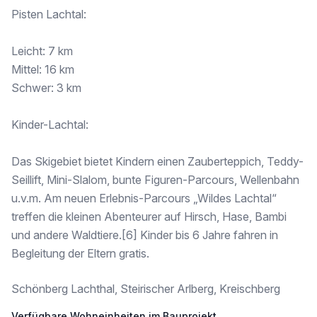
* Separate Toilette
Pisten Lachtal:
Das Erdgeschoss ist durch eine Holztreppe mit dem Obergeschoss verbunden.
Leicht: 7 km
1. Obergeschoss
Mittel: 16 km
Schwer: 3 km
* Zwei Schlafzimmer mit Zugang zum gemeinsamen Balkon
* Abstellraum
Kinder-Lachtal:
* Badezimmer
* Separate Toilette
Das Skigebiet bietet Kindern einen Zauberteppich, Teddy-
Seillift, Mini-Slalom, bunte Figuren-Parcours, Wellenbahn
Diese exklusiven Chalets im Schönberg-Lachtal vereinen moderne Architektur, hochwertige Ausstattung und eine einmalige Naturlage. Ob als privates Feriendomizil, Zweitwohnsitz oder attraktive Anlage – hier investieren Sie in Lebensqualität und nachhaltigen Wert.
u.v.m. Am neuen Erlebnis-Parcours „Wildes Lachtal“
treffen die kleinen Abenteurer auf Hirsch, Hase, Bambi
und andere Waldtiere.[6] Kinder bis 6 Jahre fahren in
Verkaufspreise:
Begleitung der Eltern gratis.
Chalet 1: € 549.000 (reserviert)
Schönberg Lachthal, Steirischer Arlberg, Kreischberg
Chalet 2: € 499.000
Verfügbare Wohneinheiten im Bauprojekt