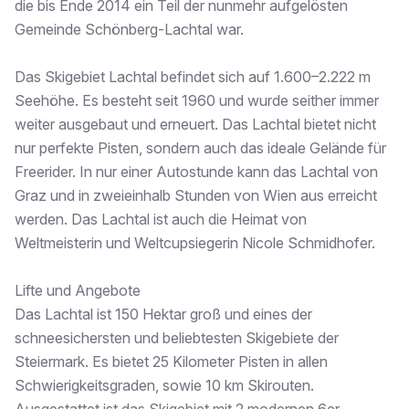
die bis Ende 2014 ein Teil der nunmehr aufgelösten
Gemeinde Schönberg-Lachtal war.
* Post, Bank und Einkaufsmöglichkeiten sind in 5 – 10 Autominuten erreichbar
Das Skigebiet Lachtal befindet sich auf 1.600–2.222 m
* 400 m Entfernung von der Piste, die in ca. 7 Gehminuten erreichbar ist
Seehöhe. Es besteht seit 1960 und wurde seither immer
* Eigene Garage im vorderen Bereich der Liegenschaft
weiter ausgebaut und erneuert. Das Lachtal bietet nicht
nur perfekte Pisten, sondern auch das ideale Gelände für
Freerider. In nur einer Autostunde kann das Lachtal von
Die Chalets:
Graz und in zweieinhalb Stunden von Wien aus erreicht
Die drei exklusiven Chalets überzeugen durch einen hochwertigen Baustandard, eine durchdachte Architektur und eine harmonische Einbettung in die alpine Landschaft.
werden. Das Lachtal ist auch die Heimat von
Weltmeisterin und Weltcupsiegerin Nicole Schmidhofer.
Das zweigeschossige Wohnhaus bietet eine großzügige Freifläche sowie eine Garage im unteren Bereich der Parzelle. Bereits beim Betreten empfängt Sie ein einladender Flur mit Garderobe, der in den großzügigen Wohn- und Essbereich führt.
Das Herzstück des Hauses bildet der offene und lichtdurchflutete Wohn- und Essbereich, der ausreichend Platz für gesellige Stunden mit Familie und Freunden bietet.
Lifte und Angebote
Das Lachtal ist 150 Hektar groß und eines der
Ein besonderes Highlight ist der direkte Zugang zur sonnigen Wohnterrasse, die zum Entspannen und Genießen der umliegenden Natur einlädt.
schneesichersten und beliebtesten Skigebiete der
Im Erdgeschoss befinden sich außerdem ein Badezimmer und eine separate Toilette.
Steiermark. Es bietet 25 Kilometer Pisten in allen
Schwierigkeitsgraden, sowie 10 km Skirouten.
Über eine elegante Holzwendeltreppe gelangt man in das 1. Obergeschoss.