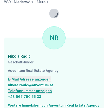
8831 Niederwölz | Murau
Infrastruktur / Entfernungen
Gesundheit
Lade...
Arzt <8.000m
Kinder & Schulen
Schule <7.000m
NR
Kindergarten <8.000m
Nahversorgung
Supermarkt <8.000m
Nikola Radic
Bäckerei <8.500m
Geschäftsführer
Sonstige
Bank <7.000m
Auventum Real Estate Agency
Post <7.000m
E-Mail Adresse anzeigen
Geldautomat <8.500m
nikola.radic@auventum.at
Verkehr
Telefonnummer anzeigen
Bus <5.000m
+43 667 790 55 33
Autobahnanschluss <8.000m
Bahnhof <8.000m
Weitere Immobilien von Auventum Real Estate Agency