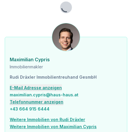
Sonstige
Bank <2.500m
Lade...
Geldautomat <2.500m
Post <2.500m
Polizei <3.500m
Verkehr
Bus <500m
Bahnhof <2.500m
Autobahnanschluss <4.000m
Maximilian Cypris
​Immobilienmakler
Angaben Entfernung Luftlinie / Quelle: OpenStreetMap
Rudi Dräxler Immobilientreuhand GesmbH
E-Mail Adresse anzeigen
maximilian.cypris@haus-haus.at
Telefonnummer anzeigen
+43 664 915 6444
Weitere Immobilien von Rudi Dräxler
Weitere Immobilien von Maximilian Cypris