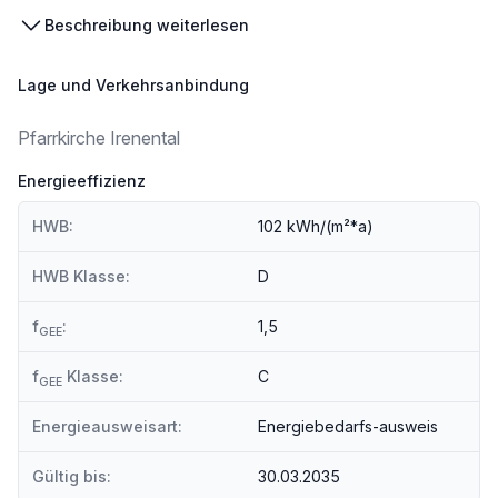
* 13 cm Wärmedämmung mit Fichte-Faser-Schalung, Sockeldämmung
Beschreibung weiterlesen
* Kaminsanierung (Schiedl Kamin)
* Dach und Holzfassade erneuert
Lage und Verkehrsanbindung
* Heizungsanlage erneuert:
Pfarrkirche Irenental
* Festbrennstoffkessel Windhager LogWIN LWP250 (13-25 kW)
* Warmwasserbereiter (Wärmepumpe) Ochsner Europa 303 (300 Liter) in hydraulischer Verbindung mit Zentralheizung, thermostatisch gesteuert
Energieeffizienz
* Pufferspeicher Windhager CaloWIN CWK1500 (1500 Liter)
* Ölheizkessel Windhager JetWIN Klassik JWK215 (nur für Notbetrieb!)
HWB:
102 kWh/(m²*a)
* Kunststoff-Sprossenfenster mit 2-fach Isolierverglasung
HWB Klasse:
D
f
:
1,5
GEE
Aufgrund der Größe des Grundstücks besteht überdies die Möglichkeit der Abteilung eines weiteren Bauplatzes, der dann entweder in der Familie weitergegeben oder veräußert werden könnte.
f
Klasse:
C
Bebauung:
GEE
Energieausweisart:
Energiebedarfs-ausweis
Das Grundstück ist mit einer Größe von 2.081 m² im Grenzkataster erfasst. Lt. Bebauungsbestimmungen der Marktgemeinde Tullnerbach dürfen auf max. 250 m² Wohngebäude bis Bauklasse II in offener Bauweise errichtet werden. Es gibt keine Begrenzung der Wohneinheiten. Es dürfen max. zwei Nebengebäude mit einer Flächensumme von 100 m² errichtet werden, jedoch darf die Grundrissfläche eines Nebengebäudes 70 m² nicht überschreiten. Je Wohneinheit sind zwei KFZ-Stellplätze auf Eigengrund zu errichten. Es gelten die Bebauungsvorschriften der Marktgemeinde Tullnerbach sowie die NÖ Bauordnung und das NÖ Raumordnungsgesetz.
Die Aufschließungsabgabe für Bauklasse I gilt aufgrund des Altbestands als bezahlt. Im Falle einer Teilung des Grundstücks (Mindestbauplatzgröße 800 m²) können, unter Einhaltung aller Bebauungsbestimmungen, je Bauplatz zwischen 200 und 250 m², zzgl. Nebengebäude wie oben beschrieben, verbaut werden. Im Falle einer Teilung wird eine Ergänzungsabgabe von der Marktgemeinde Tullnerbach vorgeschrieben.
Gültig bis:
30.03.2035