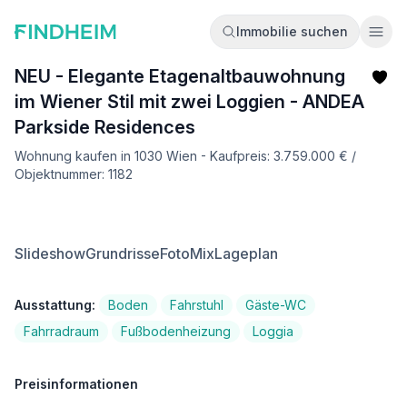
Immobilie suchen
Ope
NEU - Elegante Etagenaltbauwohnung
im Wiener Stil mit zwei Loggien - ANDEA
Parkside Residences
Wohnung kaufen in 1030 Wien - Kaufpreis: 3.759.000 € /
Objektnummer: 1182
Slideshow
Grundrisse
FotoMix
Lageplan
Ausstattung:
Boden
Fahrstuhl
Gäste-WC
Fahrradraum
Fußbodenheizung
Loggia
Preisinformationen