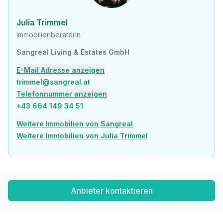
Sonstige
Julia Trimmel
Geldautomat <500m
Immobilienberaterin
Bank <500m
Post <500m
Sangreal Living & Estates GmbH
Polizei <500m
E-Mail Adresse anzeigen
Verkehr
trimmel@sangreal.at
Bus <500m
Telefonnummer anzeigen
U-Bahn <500m
Straßenbahn <500m
+43 664 149 34 51
Bahnhof <500m
Weitere Immobilien von Sangreal
Autobahnanschluss <2.500m
Weitere Immobilien von Julia Trimmel
Angaben Entfernung Luftlinie / Quelle: OpenStreetMap
Anbieter kontaktieren