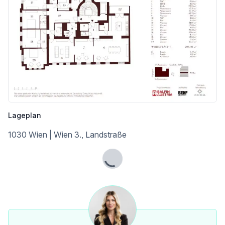
Ein Projekt der Balfin Group, exklusive Vermarktung durch Sangreal.
Der Vermittler ist als Doppelmakler tätig.
Infrastruktur / Entfernungen
Gesundheit
Arzt <500m
Apotheke <500m
Klinik <500m
Krankenhaus <500m
Lageplan
Kinder & Schulen
1030 Wien | Wien 3., Landstraße
Schule <500m
Kindergarten <500m
Universität <500m
Lade...
Höhere Schule <1.000m
Nahversorgung
Supermarkt <500m
Bäckerei <500m
Einkaufszentrum <500m