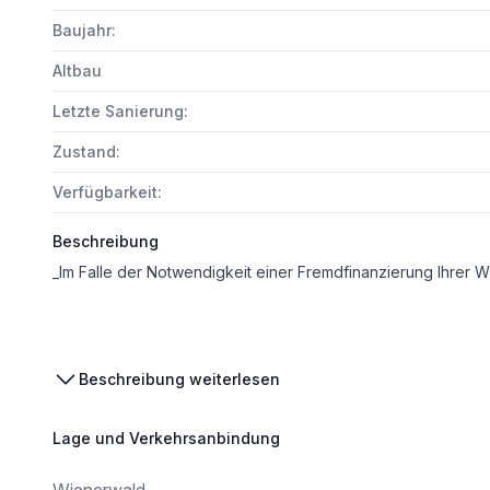
Baujahr:
Altbau
Letzte Sanierung:
Zustand:
Verfügbarkeit:
Beschreibung
Zum Verkauf gelangt eine geschichtsträchtige Villa in Toplage mitten in der Natur i
Beschreibung weiterlesen
Die im Jahre 1910 erbaute Villa im Wienerwald ist ein beeindruckendes Anwesen mit einer Größe von knapp ca. 820 m2 Nutzfläche. Sie besticht durch ihren historischen Charme und ihre architektonische Schönheit. Die Villa wurde auf einem großzügigen, ca. 5.385 m2 großen, Grundstück erb
Lage und Verkehrsanbindung
Das Anwesen bietet zahlreiche Räumlichkeiten, die sowohl für private als auch geschäftliche Zwecke genutzt werden können. Mit einer Wohnfläche von ca. 730 m2 bietet die Villa ausreichend Platz für individuelle Gestaltungsmöglichkeiten. Die historischen Elemente wie hohe Decken, St