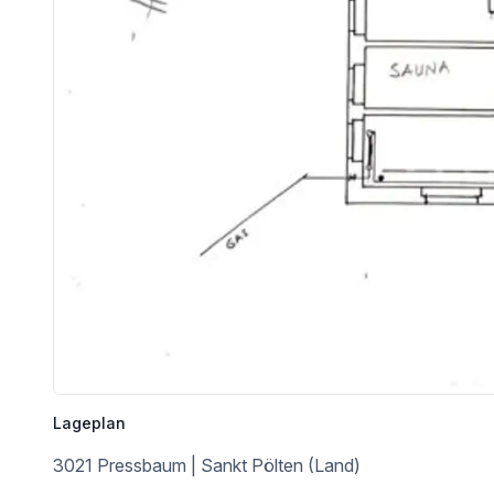
Nahversorgung
Supermarkt <500m
Bäckerei <500m
Einkaufszentrum <9.500m
Sonstige
Bank <500m
Geldautomat <500m
Post <500m
Polizei <2.000m
Verkehr
Bus <500m
Bahnhof <500m
Autobahnanschluss <2.500m
Angaben Entfernung Luftlinie / Quelle: OpenStreetMap
Lageplan
3021 Pressbaum | Sankt Pölten (Land)