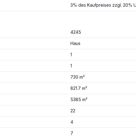
3% des Kaufpreises zzgl. 20% U
4245
Haus
1
1
730 m²
821.7 m²
5385 m²
22
4
7