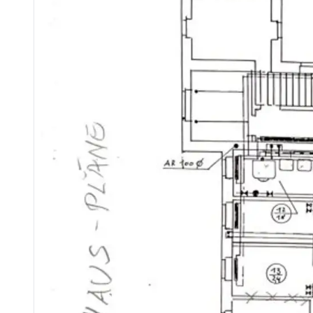
national - Tel: 0676 605 9800 [tel:+436766059800]
international - Tel: +43 676 605 9800 [tel:+436766059800]
e-mail: eisenburger@lifestyle-properties.at
Wir weisen darauf hin, dass zwischen dem Vermittler und dem zu vermittelnden Dritten ein familiäres o
Der Vermittler ist als Doppelmakler tätig.
Infrastruktur / Entfernungen
Gesundheit
Arzt <500m
Apotheke <500m
Klinik <7.500m
Kinder & Schulen
Schule <1.000m
Kindergarten <1.500m