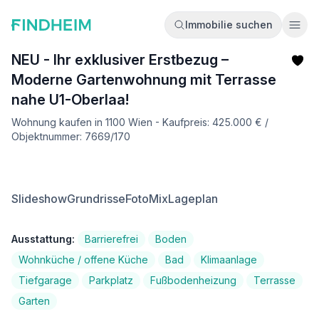
Immobilie suchen
Ope
NEU - Ihr exklusiver Erstbezug –
Moderne Gartenwohnung mit Terrasse
nahe U1-Oberlaa!
Wohnung kaufen in 1100 Wien - Kaufpreis: 425.000 € /
Objektnummer: 7669/170
Slideshow
Grundrisse
FotoMix
Lageplan
Ausstattung:
Barrierefrei
Boden
Wohnküche / offene Küche
Bad
Klimaanlage
Tiefgarage
Parkplatz
Fußbodenheizung
Terrasse
Garten