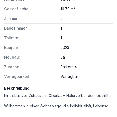
Gartenfläche:
16.79 m²
Zimmer:
2
Badezimmer:
1
Toilette:
1
Baujahr:
2023
Neubau:
Ja
Zustand:
Entkernt>
Verfügbarkeit:
Verfügbar
Beschreibung
Ihr exklusives Zuhause in Oberlaa – Naturverbundenheit trifft urbanen Komfort
Willkommen in einer Wohnanlage, die Individualität, Lebensqualität und Naturverbundenheit vereint. Hier erwartet Sie ein einzigartiges Wohngefühl – genießen Sie die Ruhe und Weite der Natur, während Sie gleichzeitig von der perfekten Anbindung an das pulsierende Stadtleben profitieren.
🌿 Wohnen wie im Urlaub – Eingebettet in eine idyllische Landschaft, nur wenige Minuten von Feldern, Radwegen und dem Liesingbach entfernt.