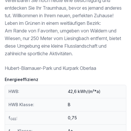
Vereinbaren Sie noch heute eine Besichtigung und
Infrastruktur / Entfernungen
entdecken Sie Ihr Traumhaus, bevor es jemand anderes
Gesundheit
tut. Willkommen in Ihrem neuen, perfekten Zuhause!
Arzt <1.000m
Leben im Grünen in einem weitläufigen Bezirk:
Apotheke <500m
Klinik <2.000m
Am Rande von Favoriten, umgeben von Wäldern und
Krankenhaus <4.000m
Wiesen, nur 250 Meter vom Liesingbach entfernt, bietet
diese Umgebung eine kleine Flusslandschaft und
Kinder & Schulen
Schule <1.000m
zahlreiche sportliche Aktivitäten.
Kindergarten <1.000m
Universität <2.000m
Hubert-Blamauer-Park und Kurpark Oberlaa
Höhere Schule <5.000m
Energieeffizienz
Nahversorgung
Supermarkt <500m
HWB:
42,6 kWh/(m²*a)
Bäckerei <1.000m
Einkaufszentrum <1.500m
HWB Klasse:
B
Sonstige
Geldautomat <1.500m
f
:
0,75
GEE
Bank <1.500m
Post <1.500m
f
Klasse:
A+