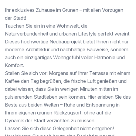
Ihr Traum vom naturnahen Wohnen in der Großstadt wird wahr!
Ihr exklusives Zuhause im Grünen – mit allen Vorzügen
Diese Immobilie spricht nicht nur den Verstand, sondern auch Ihr Herz an! Hochwertige Materialien, durchdachte Raumaufteilung und eine Lage, die Sie lieben werden. Lassen Sie sich diese Chance nicht entgehen – vereinbaren Sie noch heute Ihre Besichtigung!
der Stadt!
Tauchen Sie ein in eine Wohnwelt, die
Immobilienmakler Mag.Rustam Sabirov E-Mail r.sabirov@optimuss-premium.com
Naturverbundenheit und urbanen Lifestyle perfekt vereint.
Telefonnumer +43 681 818 132 66
Dieses hochwertige Neubauprojekt bietet Ihnen nicht nur
moderne Architektur und nachhaltige Bauweise, sondern
✳ Achtung! Diese Wohnung ist einzigartig – verpassen Sie nicht die Gelegenheit, Ihr perfektes Zuhause zu sichern!
auch ein einzigartiges Wohngefühl voller Harmonie und
Diese Immobilie ist gleichermaßen für Selbstnutzer als auch für Anleger von Interesse, da sie sowohl Wohnkomfort als auch Investitionspotenzial bietet.
Komfort.
Stellen Sie sich vor: Morgens auf Ihrer Terrasse mit einem
Kaffee den Tag begrüßen, die frische Luft genießen und
Besuchen Sie unsere http://www.optimuss-premium.com für weitere attraktive Immobilienangebote!
dabei wissen, dass Sie in wenigen Minuten mitten im
pulsierenden Stadtleben sein können. Hier erleben Sie das
Alle hier veröffentlichen Informationen basieren auf den uns von dem Abgeber zur Verfügung gestellten Informationen und wurden nicht selbst erhoben.
Beste aus beiden Welten – Ruhe und Entspannung in
Wir weisen darauf hin, dass zwischen dem Vermittler und dem zu vermittelnden Dritten ein familiäres oder wirtschaftliches Naheverhältnis besteht.
Ihrem eigenen grünen Rückzugsort, ohne auf die
Dynamik der Stadt verzichten zu müssen.
Der Vermittler ist als Doppelmakler tätig.
Lassen Sie sich diese Gelegenheit nicht entgehen!