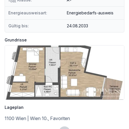
GEE
Polizei <1.000m
Energieausweisart:
Energiebedarfs-ausweis
Verkehr
Bus <500m
Gültig bis:
24.08.2033
U-Bahn <500m
Straßenbahn <2.500m
Bahnhof <500m
Grundrisse
Autobahnanschluss <1.500m
Angaben Entfernung Luftlinie / Quelle: OpenStreetMap
Lageplan
1100 Wien | Wien 10., Favoriten