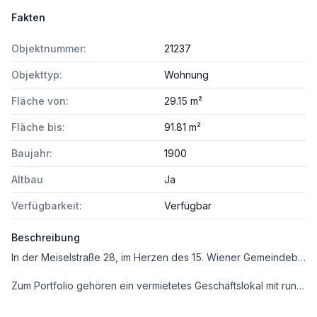
Fakten
Objektnummer:
21237
Objekttyp:
Wohnung
Fläche von:
29.15 m²
Fläche bis:
91.81 m²
Baujahr:
1900
Altbau
Ja
Verfügbarkeit:
Verfügbar
Beschreibung
In der Meiselstraße 28, im Herzen des 15. Wiener Gemeindebezirks, stehen insgesamt 29 Einheiten in einem prachtvollen Stilaltbau aus der Jahrhundertwende zum Verkauf. Das viergeschossige Gebäude mit Keller wurde mit viel Liebe zum Detail revitalisiert. Die frisch renovierte Fassade erstrahlt in neuem Glanz und vereint den unverwechselbaren Charme des klassischen Wiener Altbaus mit einem gepflegten, einladenden Erscheinungsbild.
Zum Portfolio gehören ein vermietetes Geschäftslokal mit rund 165 m², sechs vermietete sowie 22 freie Wohnungen mit Flächen zwischen ca. 20 m² und 92 m². Damit bietet das Objekt sowohl Anlegern als auch Eigennutzern attraktive Möglichkeiten. Die freien Einheiten befinden sich in einem Zustand, der Raum für individuelle Gestaltung lässt – künftige Eigentümer können ihre Vorstellungen verwirklichen und durch gezielte Sanierung und Modernisierung ein ganz persönliches Wohnambiente schaffen.
LAGE