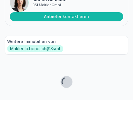
3SI Makler GmbH
Anbieter kontaktieren
Weitere Immobilien von
Makler: b.benesch@3si.at
Lade...
Fußzeile
Finde passende Kaufimmobilien
- oder werde gefunden!
Mit moderner Technologie zum perfekten Match.