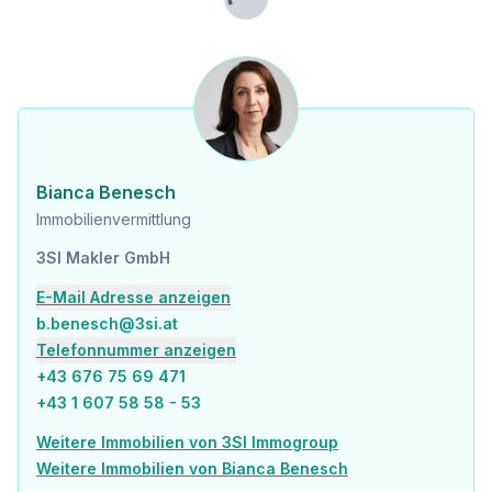
Lade...
Infrastruktur / Entfernungen
Gesundheit
Arzt <125m
Apotheke <200m
Klinik <500m
Krankenhaus <1.900m
Bianca Benesch
Kinder & Schulen
Schule <150m
Immobilienvermittlung
Kindergarten <225m
3SI Makler GmbH
Universität <725m
Höhere Schule <1.100m
E-Mail Adresse anzeigen
b.benesch@3si.at
Nahversorgung
Telefonnummer anzeigen
Supermarkt <125m
Bäckerei <100m
+43 676 75 69 471
Einkaufszentrum <200m
+43 1 607 58 58 - 53
Sonstige
Weitere Immobilien von 3SI Immogroup
Geldautomat <125m
Weitere Immobilien von Bianca Benesch
Bank <150m