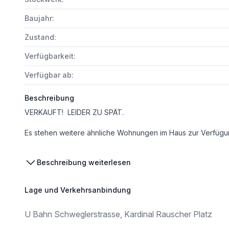
Baujahr:
Zustand:
Verfügbarkeit:
Verfügbar ab:
Beschreibung
VERKAUFT! LEIDER ZU SPÄT.
Es stehen weitere ähnliche Wohnungen im Haus zur Verfügung. Zum Projekt geht es hier [https://www.immoagency.at/realty/16
SONNIGE 1 bzw 1,5 ZIMMER WOHNUNG MIT SÜD-LOGGIA Z
Beschreibung weiterlesen
Mitten im aufstrebenden Viertel zwischen Schweglerstraße und Kardinal-Rauscher-Platz befindet sich das Bauprojekt NEU WIEN. In einer verkehrsberuhigten Straße gelegen, verbindet sich hier die Vielfalt und Lebendigkeit des 15. Bezirks mit einer perfekten Anbindung. Das Haus liegt nur w
Die hervorragende Infrastruktur der Gegend macht es den Bewohnerinnen und Bewohnern leicht, die Vorz
Lage und Verkehrsanbindung
Es wird ein modernes Wohnkonzept umgesetzt, das Nachhaltigkeit mit luxuriösem Wohnkomfort verbindet. Insgesamt entstehen 9 Wohnungen mit hochwertiger Ausstattung und modernster Heiz- und Kühltechnik! Sechs Wohnungen befi
U Bahn Schweglerstrasse, Kardinal Rauscher Platz
Die Wohnung TOP 5 ist eine 1 bzw 1,5 Zimmer-Wohnung im 2. Obergeschoss mit Loggia zum ruhigen 