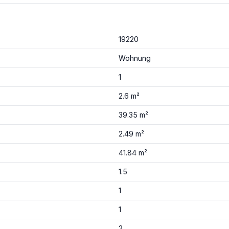
19220
Wohnung
1
2.6 m²
39.35 m²
2.49 m²
41.84 m²
1.5
1
1
2