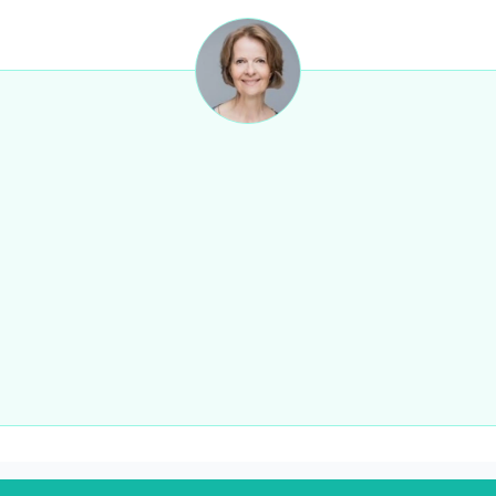
nd Loggien
Kinderwagen.
en voraussichtlich Ende 2026._
ency.at oder 0699 19 47 90 03 zur Verfügung.
elung wird diese evtl. erlassen)
rs Tassul (+ 0,25% bei Pfandurkunde)