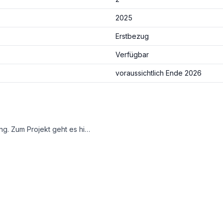
2025
Erstbezug
Verfügbar
voraussichtlich Ende 2026
080289]. [https://www.immoagency.at/realty/16080289]
UM INNENHOF
enige Schritte von der U-Bahn Station Schweglerstraße entfernt. Auch Geschäfte, Restaurants etc. befinden sich in Gehweite.
üge der Stadt auszuschöpfen und zu genießen.
nden sich im komplett sanierten Teil des Gründerzeit-Hauses, drei Einheiten werden aufgestockt.
und nach Süden ausgerichteten Innenhof :