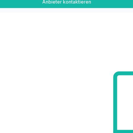
Anbieter kontaktieren
fnahme für weitere Informationen dazu._
fGEE: 0,77 (A)
der wirtschaftliches Naheverhältnis besteht.