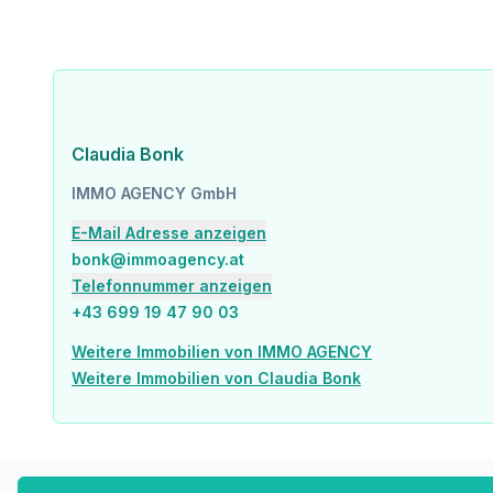
* Echtholz auf der Terrasse
* Wasserhahn, Beleuchtung und Strom auf den Terrassen u
* Sicherheitstür WK III
* Video-/Audio-Gegensprechanlage
Im Haus gibt es selbstverständlich Platz für Fahrräder und 
Claudia Bonk
IMMO AGENCY GmbH
_Der Baustart ist erfolgt - Fertigstellung und Übergabe der Wohnung
E-Mail Adresse anzeigen
Gern stehe ich Ihnen für weitere Informationen über das Kontaktformular oder direkt unter bonk@immoag
bonk@immoagency.at
Telefonnummer anzeigen
+43 699 19 47 90 03
_Nebenkosten beim Kauf:_
Weitere Immobilien von IMMO AGENCY
* 3,5% Grunderwerbsteuer
Weitere Immobilien von Claudia Bonk
* 1,1% Eintragungsgebühr (augfrund der derzeit gültigen gesetzlichen Reg
* 3% Maklerprovision zuzügl. 20% USt
* 1,5% Vertragserrichtungskosten plus evtl. Barauslagen zuzügl. 20% USt bei RA Friede