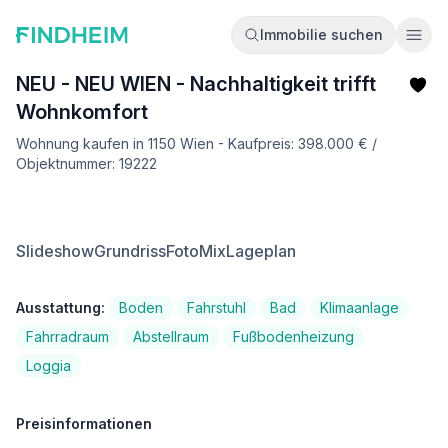
Immobilie suchen
Ope
NEU - NEU WIEN - Nachhaltigkeit trifft
Wohnkomfort
Wohnung kaufen in 1150 Wien - Kaufpreis: 398.000 € /
Objektnummer: 19222
Slideshow
Grundriss
FotoMix
Lageplan
Ausstattung:
Boden
Fahrstuhl
Bad
Klimaanlage
Fahrradraum
Abstellraum
Fußbodenheizung
Loggia
Preisinformationen