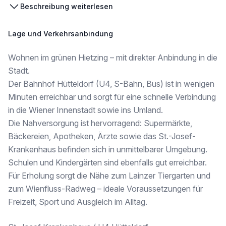
Beschreibung weiterlesen
WOHNUNGEN IM ÜBERBLICK
Lage und Verkehrsanbindung
*
Wohnen im grünen Hietzing – mit direkter Anbindung in die
2 BIS 4 ZIMMER
Stadt.
* ca. 45 bis 90 m² Wohnfläche
Der Bahnhof Hütteldorf (U4, S-Bahn, Bus) ist in wenigen
* moderne Wohnküchen
Minuten erreichbar und sorgt für eine schnelle Verbindung
* Freiflächen je nach Einheit (Balkon, Loggia, Terrasse oder Eigengarten)
in die Wiener Innenstadt sowie ins Umland.
AUSSTATTUNG
Die Nahversorgung ist hervorragend: Supermärkte,
Bäckereien, Apotheken, Ärzte sowie das St.-Josef-
* hochwertige Parkettböden
* 3-fach verglaste Fenster
Krankenhaus befinden sich in unmittelbarer Umgebung.
* Deckenheizung & -kühlung
Schulen und Kindergärten sind ebenfalls gut erreichbar.
* elektrische Raffstores
Für Erholung sorgt die Nähe zum Lainzer Tiergarten und
* Markensanitärausstattung
zum Wienfluss-Radweg – ideale Voraussetzungen für
* Lift im Haus
* Fahrradabstellräume
Freizeit, Sport und Ausgleich im Alltag.
* Tiefgarage (optional)