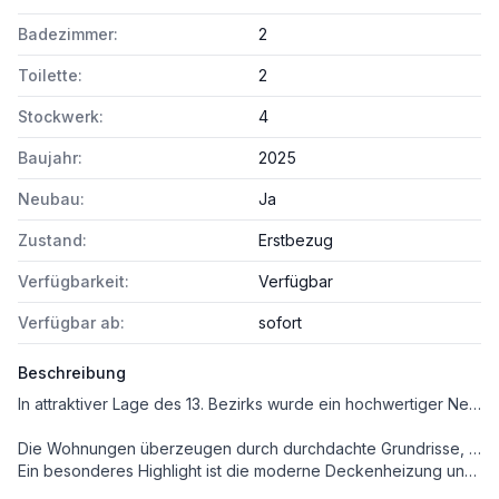
Badezimmer:
2
Toilette:
2
Stockwerk:
4
Baujahr:
2025
Neubau:
Ja
Zustand:
Erstbezug
Verfügbarkeit:
Verfügbar
Verfügbar ab:
sofort
Beschreibung
In attraktiver Lage des 13. Bezirks wurde ein hochwertiger Neubau mit rund 40 modernen Eigentumswohnungen realisiert.
Die Wohnungen überzeugen durch durchdachte Grundrisse, helle Räume und großzügige Freiflächen – ob Balkon, Loggia, Terrasse oder Eigengarten.
Ein besonderes Highlight ist die moderne Deckenheizung und -kühlung, die ganzjährig für ein angenehmes Raumklima sorgt – effizient und komfortabel.
Die Kombination aus ruhiger Grünlage und schneller Erreichbarkeit macht dieses Projekt besonders attraktiv für Eigennutzer und Anleger.