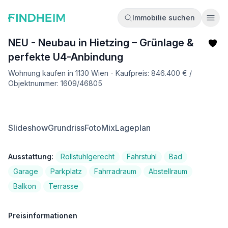
Immobilie suchen
Ope
NEU - Neubau in Hietzing – Grünlage &
perfekte U4-Anbindung
Wohnung kaufen in 1130 Wien - Kaufpreis: 846.400 € /
Objektnummer: 1609/46805
Slideshow
Grundriss
FotoMix
Lageplan
Ausstattung:
Rollstuhlgerecht
Fahrstuhl
Bad
Garage
Parkplatz
Fahrradraum
Abstellraum
Balkon
Terrasse
Preisinformationen