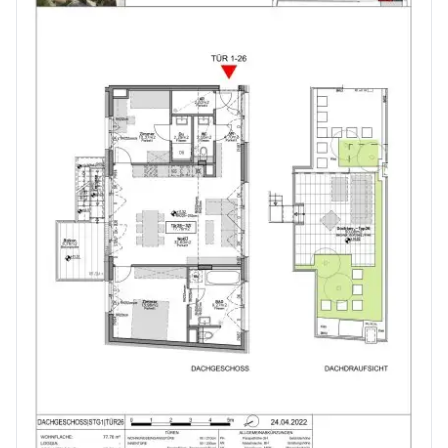
Kinder & Schulen
Schule <250m
Kindergarten <1.000m
Universität <1.500m
Höhere Schule <4.750m
Nahversorgung
Supermarkt <250m
Bäckerei <250m
Einkaufszentrum <3.500m
Sonstige
Geldautomat <250m
Bank <750m
Post <1.250m
Polizei <750m
Verkehr
Bus <250m
U-Bahn <250m
Straßenbahn <750m
Bahnhof <250m