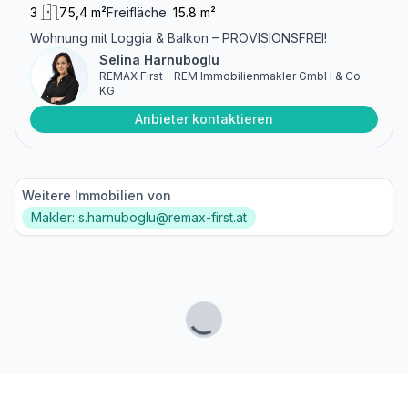
3
75,4 m²
Freifläche:
15.8 m²
Wohnung mit Loggia & Balkon – PROVISIONSFREI!
Selina Harnuboglu
REMAX First - REM Immobilienmakler GmbH & Co
KG
Anbieter kontaktieren
Weitere Immobilien von
Makler: s.harnuboglu@remax-first.at
Lade...
Fußzeile