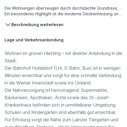
Die Wohnungen überzeugen durch durchdachte Grundrisse, helle Räume und großzügige Freiflächen – ob Balkon, Loggia, Terrasse oder Eigengarten.
Ein besonderes Highlight ist die moderne Deckenheizung und -kühlung, die ganzjährig für ein angenehmes Raumklima sorgt – effizient und komfortabel.
Die Kombination aus ruhiger Grünlage und schneller Erreichbarkeit macht dieses Projekt besonders attraktiv für Eigennutzer und Anleger.
Beschreibung weiterlesen
WOHNUNGEN IM ÜBERBLICK
Lage und Verkehrsanbindung
*
Wohnen im grünen Hietzing – mit direkter Anbindung in die
2 BIS 4 ZIMMER
Stadt.
* ca. 45 bis 90 m² Wohnfläche
Der Bahnhof Hütteldorf (U4, S-Bahn, Bus) ist in wenigen
* moderne Wohnküchen
Minuten erreichbar und sorgt für eine schnelle Verbindung
* Freiflächen je nach Einheit (Balkon, Loggia, Terrasse oder Eigengarten)
in die Wiener Innenstadt sowie ins Umland.
AUSSTATTUNG
Die Nahversorgung ist hervorragend: Supermärkte,
Bäckereien, Apotheken, Ärzte sowie das St.-Josef-
* hochwertige Parkettböden
* 3-fach verglaste Fenster
Krankenhaus befinden sich in unmittelbarer Umgebung.
* Deckenheizung & -kühlung
Schulen und Kindergärten sind ebenfalls gut erreichbar.
* elektrische Raffstores
Für Erholung sorgt die Nähe zum Lainzer Tiergarten und
* Markensanitärausstattung