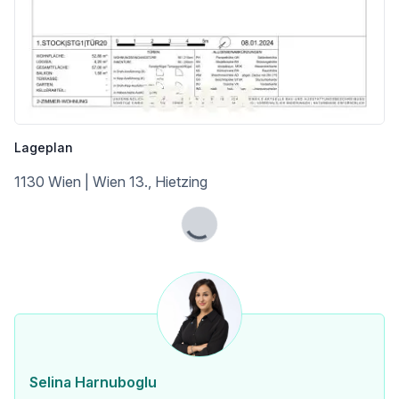
Bus <250m
U-Bahn <250m
Straßenbahn <750m
Bahnhof <250m
Autobahnanschluss <3.250m
Angaben Entfernung Luftlinie / Quelle: OpenStreetMap
Lageplan
1130 Wien | Wien 13., Hietzing
Lade...
Selina Harnuboglu