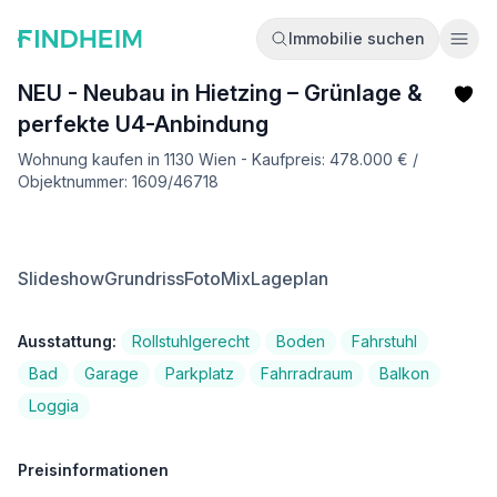
Immobilie suchen
Ope
NEU - Neubau in Hietzing – Grünlage &
perfekte U4-Anbindung
Wohnung kaufen in 1130 Wien - Kaufpreis: 478.000 € /
Objektnummer: 1609/46718
Slideshow
Grundriss
FotoMix
Lageplan
Ausstattung:
Rollstuhlgerecht
Boden
Fahrstuhl
Bad
Garage
Parkplatz
Fahrradraum
Balkon
Loggia
Preisinformationen