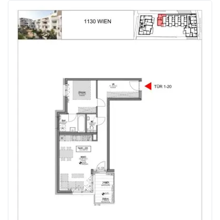
Apotheke <750m
Klinik <2.500m
Krankenhaus <250m
Kinder & Schulen
Schule <250m
Kindergarten <1.000m
Universität <1.500m
Höhere Schule <4.750m
Nahversorgung
Supermarkt <250m
Bäckerei <250m
Einkaufszentrum <3.500m
Sonstige
Geldautomat <250m
Bank <750m
Post <1.250m
Polizei <750m
Verkehr