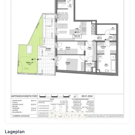
Nahversorgung
Supermarkt <250m
Bäckerei <250m
Einkaufszentrum <3.500m
Sonstige
Geldautomat <250m
Bank <750m
Post <1.250m
Polizei <750m
Verkehr
Bus <250m
U-Bahn <250m
Straßenbahn <750m
Bahnhof <250m
Autobahnanschluss <3.250m
Angaben Entfernung Luftlinie / Quelle: OpenStreetMap
Lageplan