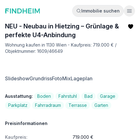
Immobilie suchen
Ope
NEU - Neubau in Hietzing – Grünlage &
perfekte U4-Anbindung
Wohnung kaufen in 1130 Wien - Kaufpreis: 719.000 € /
Objektnummer: 1609/46649
Slideshow
Grundriss
FotoMix
Lageplan
Ausstattung:
Boden
Fahrstuhl
Bad
Garage
Parkplatz
Fahrradraum
Terrasse
Garten
Preisinformationen
Kaufpreis:
719.000 €