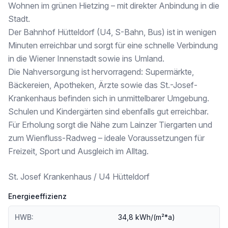
Wohnen im grünen Hietzing – mit direkter Anbindung in die
2 BIS 4 ZIMMER
Stadt.
* ca. 45 bis 90 m² Wohnfläche
Der Bahnhof Hütteldorf (U4, S-Bahn, Bus) ist in wenigen
* moderne Wohnküchen
Minuten erreichbar und sorgt für eine schnelle Verbindung
* Freiflächen je nach Einheit (Balkon, Loggia, Terrasse oder Eigengarten)
in die Wiener Innenstadt sowie ins Umland.
AUSSTATTUNG
Die Nahversorgung ist hervorragend: Supermärkte,
Bäckereien, Apotheken, Ärzte sowie das St.-Josef-
* hochwertige Parkettböden
* 3-fach verglaste Fenster
Krankenhaus befinden sich in unmittelbarer Umgebung.
* Deckenheizung & -kühlung
Schulen und Kindergärten sind ebenfalls gut erreichbar.
* elektrische Raffstores
Für Erholung sorgt die Nähe zum Lainzer Tiergarten und
* Markensanitärausstattung
zum Wienfluss-Radweg – ideale Voraussetzungen für
* Lift im Haus
* Fahrradabstellräume
Freizeit, Sport und Ausgleich im Alltag.
* Tiefgarage (optional)
St. Josef Krankenhaus / U4 Hütteldorf
Die Wohnungen werden für den Käufer provisionsfrei angeboten und bieten somit einen zusätzlichen finanziellen Vorteil beim Erwerb.
Energieeffizienz
HWB:
34,8 kWh/(m²*a)
Fotos (c) Irene Schanda