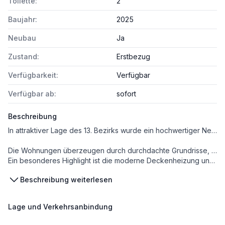
Toilette:
2
Baujahr:
2025
Neubau
Ja
Zustand:
Erstbezug
Verfügbarkeit:
Verfügbar
Verfügbar ab:
sofort
Beschreibung
In attraktiver Lage des 13. Bezirks wurde ein hochwertiger Neubau mit rund 40 modernen Eigentumswohnungen realisiert.
Die Wohnungen überzeugen durch durchdachte Grundrisse, helle Räume und großzügige Freiflächen – ob Balkon, Loggia, Terrasse oder Eigengarten.
Ein besonderes Highlight ist die moderne Deckenheizung und -kühlung, die ganzjährig für ein angenehmes Raumklima sorgt – effizient und komfortabel.
Die Kombination aus ruhiger Grünlage und schneller Erreichbarkeit macht dieses Projekt besonders attraktiv für Eigennutzer und Anleger.
Beschreibung weiterlesen
WOHNUNGEN IM ÜBERBLICK
Lage und Verkehrsanbindung
*