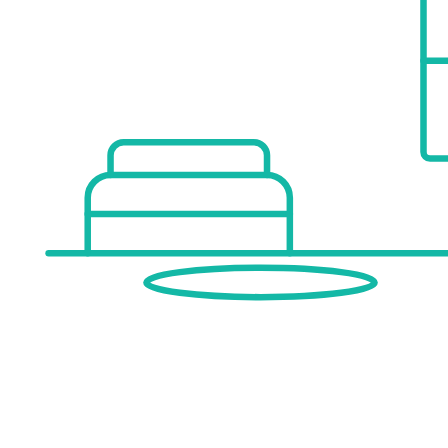
* Esszimmer mit Blick auf das Stift Klosterneuburg
* Vorraum
* Wohnzimmer mit Kamin mit Blick auf das Stift Klosterneubur
* große Terrasse ca. 45 m² mit Blick auf das Stift Klosterneu
* offene hohe Räume mit Blick auf die Galerie
Dachgeschoss und Galerie:
* Galerie ideal für Büro und Homeoffice
Grundstück:
* ca. 1.262 m² (reines Bauland)
* Bauklasse 1&2, offene Bauweise
* BW-2WE
* Bebauungsdichte 0 zu berechnen nach Formel
Direkt vor der Türe befinden sich zahlreiche Möglichkeiten für Naturlie
Nähere Details, sowie originale Pläne und Informationen zur Bebaubarkeit der Liegenschaft auf Anfrag
Optional: zum Teil sind Möbel vorhanden - diese können nach Absprache mit 