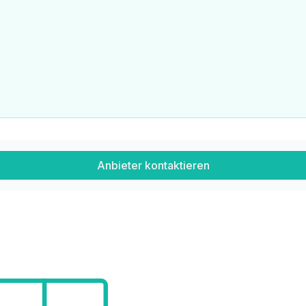
egenschaft durchgeführt
rg unverbaubar
Anbieter kontaktieren
für Gästeempfang im Garten