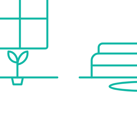
g
burg
bhaber, Wanderer und Radfahrer.
e oder bei einer persönlichen Besichtigung!
dem Verkäufer übernommen werden.