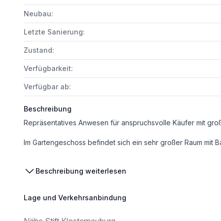
Neubau:
Letzte Sanierung:
Zustand:
Verfügbarkeit:
Verfügbar ab:
Beschreibung
Im Gartengeschoss befindet sich ein sehr großer Raum mit Bar und Küche sowie direktem Zugang in den Garten. Besonders im Sommer für den Empfang der Gäste im Garten wäre hier ein Loungebereich denkbar. Der Raum eignet sich aber auch als Seminarraum, Fitness- oder Hobbyraum. Des Weiteren gibt es im 
Das Erdgeschoss verfügt über zwei Vorräume mit Garderobe, eine voll ausgestattete Wohnküche, ein großes Wohnzimmer mit Kamin und ein ebenso großes Esszimmer mit jeweils einem Ausgang auf die obere Terrasse. Das Dachgesch
Beschreibung weiterlesen
Die Liegenschaft verfügt außerdem über eine Garage für 3 PKWs und ein Carport für 2 PKWs, einen ideal angelegten Weinkeller sowie mehrere Abstell- und Lagerräume. Neben der grossartigen Überblickslage zeichnet sich das Anwesen durch 2 getrennte Eingänge, mehrheitlich Marmor- und Parkettböden, 3 Duschen im Haus und 1 Dusche im Garten, 4 WC-Anlagen, Sauna und Kamin aus. Ei
Lage und Verkehrsanbindung
Zudem bietet der Garten einen Naturschwimmteich mit Bachlauf und die Möglichkeit für den Einbau eines Kinderplanschbeckens oder Whirlpools. Auf dem Dach gibt es ein Sonnendeck mit atemberaubendem Rundblick. Außerdem verfügt die Immobilie über eine Solaranlage zur Unterstützung der Warm