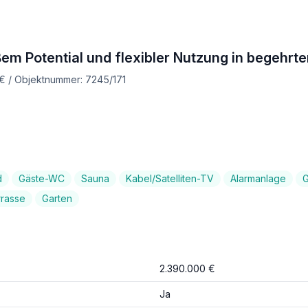
oßem Potential und flexibler Nutzung in begehrt
 € / Objektnummer: 7245/171
d
Gäste-WC
Sauna
Kabel/Satelliten-TV
Alarmanlage
rrasse
Garten
2.390.000 €
Ja