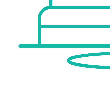
Arzt <500m
Apotheke <1.000m
Klinik <4.000m
Krankenhaus <1.000m
Kinder & Schulen
Schule <500m
Kindergarten <500m
Universität <4.000m
Höhere Schule <7.000m
Nahversorgung
Supermarkt <1.000m
Bäckerei <1.000m
Einkaufszentrum <5.000m
Sonstige
Bank <1.000m
Geldautomat <1.000m
Post <1.000m
Polizei <1.000m