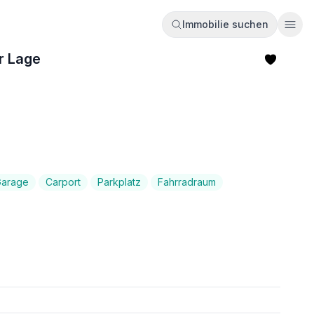
Immobilie suchen
Ope
er Lage
Garage
Carport
Parkplatz
Fahrradraum