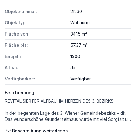
Objektnummer:
21230
Objekttyp:
Wohnung
Fläche von:
34.15 m²
Fläche bis:
57.37 m²
Baujahr:
1900
Altbau:
Ja
Verfügbarkeit:
Verfügbar
Beschreibung
REVITALISIERTER ALTBAU IM HERZEN DES 3. BEZIRKS
In der begehrten Lage des 3. Wiener Gemeindebezirks - direkt am Pauluspark - entstehen in einem liebevoll revitalisierten Altbau zehn attraktive Eigentumswohnungen, die klassischen Wiener Charme mit modernem Wohnkomfort verbinden.
Das wunderschöne Gründerzeithaus wurde mit viel Sorgfalt und Liebe zum Detail saniert. Historische Elemente wie hohe Räume, elegante Fassadengestaltung und stilvolle Altbautüren treffen hier auf moderne Ausstattung und zeitgemäßes Wohngefühl.
Beschreibung weiterlesen
Die Wohnungen überzeugen durch durchdachte Grundrisse, helle Räume und – je nach Lage – Grün- und Parkblick. Ob kompakte Singlewohnung oder großzügiges Refugium für Paare – hier findet jeder sein passendes Zuhause.