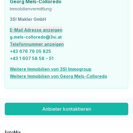
Bahnhof <375m
Georg Mels-Colloredo
Autobahnanschluss <850m
Immobilienvermittlung
Angaben Entfernung Luftlinie / Quelle: OpenStreetMap
3SI Makler GmbH
E-Mail Adresse anzeigen
g.mels-colloredo@3si.at
Telefonnummer anzeigen
+43 676 79 05 825
+43 1 607 58 58 - 51
Weitere Immobilien von 3SI Immogroup
Weitere Immobilien von Georg Mels-Colloredo
Anbieter kontaktieren
FotoMix