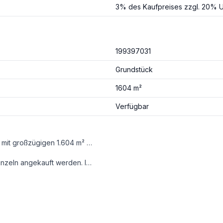
3% des Kaufpreises zzgl. 20% U
199397031
Grundstück
1604 m²
Verfügbar
Zum Verkauf gelangt ein außergewöhnliches Baugrundstück mit großzügigen 1.604 m² lt. Grundbuch in einer der exklusivsten Wohnlagen von Brunn am Gebirge – dem wunderschönen von Weingärten umgebenen Brunnerberg. Das Grundstück setzt sich aus zwei vereinten Parzellen mit jeweils 802 m² lt. Grundbuch zusammen und eröffnet Ihnen die seltene Chance, Ihre Wunschimmobilie nach individuellen Vorstellungen zu realisieren. Ihrer Kreativität sind dabei kaum Grenzen gesetzt, und nach Fertigstellung Ihres Projekts können Sie einen beeindruckenden Fernblick bis nach Wien genießen.
sämtlicher Unterlagen für die Errichtung von zwei traumhaften Villen.
uses nichts mehr im Wege.
nigen noch verfügbaren Bauplätze in dieser begehrten Umgebung.