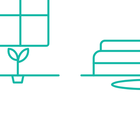
effizienz als vereinbart. Wir übernehmen keinerlei Gewähr oder Haftung für die tatsächliche Energieeffizienz der angebotenen Immobilie.
der wirtschaftliches Naheverhältnis besteht.