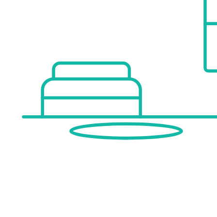
Hinweis gemäß Energieausweisvorlagegesetz: Ein Energieausweis wurde vom Eigentümer bzw. Verkäufer, nach unserer Aufklärung über die generell geltende Vorlagepflicht, sowie Aufforderung zu seiner Erstellung noch nicht vorgelegt. Daher gilt zumindest eine dem Alter und der Art des Gebäudes entsprechende Gesamtenergie
Wir weisen darauf hin, dass zwischen dem Vermittler und dem zu vermittelnden Dritten ein familiäres o
Infrastruktur / Entfernungen
Gesundheit
Arzt <1.000m
Apotheke <1.500m
Klinik <3.000m
Krankenhaus <2.000m
Kinder & Schulen
Schule <500m
Kindergarten <1.000m
Höhere Schule <4.500m
Universität <9.000m
Nahversorgung