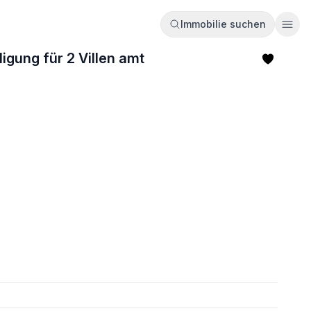
Immobilie suchen
Ope
igung für 2 Villen amt