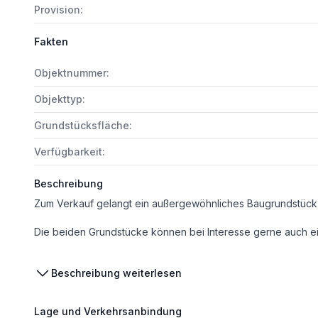
Provision:
Fakten
Objektnummer:
Objekttyp:
Grundstücksfläche:
Verfügbarkeit:
Beschreibung
Die beiden Grundstücke können bei Interesse gerne auch einzeln angekauft werden. Im Kaufpreis enthalten ist die bereits genehmigte Einreichplanung inklusive 
Damit steht einem raschen Baustart Ihres künftigen Traumha
Beschreibung weiterlesen
Nutzen Sie diese einmalige Gelegenheit, in eine Wohnzukunft mit außergewöhnlichem Potenzial zu investieren, und sichern Sie sich einen der we
Lage und Verkehrsanbindung