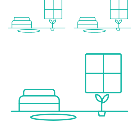
Kindergarten <1.000m
Höhere Schule <4.500m
Universität <9.000m
Nahversorgung
Supermarkt <1.500m
Bäckerei <1.500m
Einkaufszentrum <3.500m
Sonstige
Bank <1.500m
Geldautomat <1.500m
Post <1.500m
Polizei <1.500m
Verkehr
Bus <500m
U-Bahn <4.500m
Straßenbahn <3.000m
Bahnhof <2.000m
Autobahnanschluss <1.000m