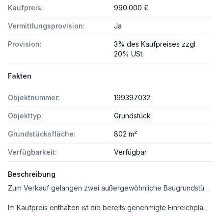
Kaufpreis:
990.000 €
Vermittlungsprovision:
Ja
Provision:
3% des Kaufpreises zzgl.
20% USt.
Fakten
Objektnummer:
199397032
Objekttyp:
Grundstück
Grundstücksfläche:
802 m²
Verfügbarkeit:
Verfügbar
Beschreibung
Zum Verkauf gelangen zwei außergewöhnliche Baugrundstücke mit jeweils 802 m² lt. Grundbuch in einer der exklusivsten Wohnlagen von Brunn am Gebirge – dem wunderschönen von Weingärten umgebenen Brunnerberg. Die beiden Grundstücke liegen direkt nebeneinander und können bei Bedarf auch gerne zusammen mit einer Gesamtfläche von 1.604 m² lt. Grundbuch angekauft werden. Dies eröffnet Ihnen die seltene Chance, Ihre Wunschimmobilie nach individuellen Vorstellungen zu realisieren. Ihrer Kreativität sind dabei kaum Grenzen gesetzt, und nach Fertigstellung Ihres Projekts können Sie einen beeindruckenden Fernblick bis nach Wien genießen.
Im Kaufpreis enthalten ist die bereits genehmigte Einreichplanung inklusive sämtlicher Unterlagen für die Errichtung von zwei traumhaften Villen.