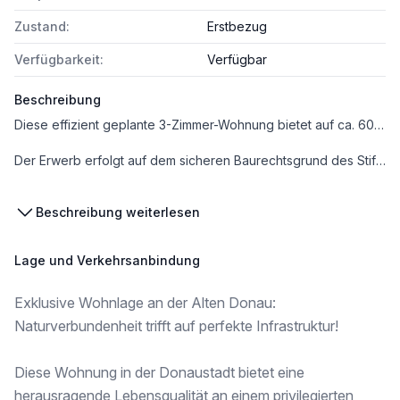
Zustand:
Erstbezug
Verfügbarkeit:
Verfügbar
Beschreibung
Diese effizient geplante 3-Zimmer-Wohnung bietet auf ca. 60 m² Raum für individuelle Wohnträume. Ein besonderes Highlight ist der ca. 11 m² große Balkon, der direkt vom Wohnbereich aus zugänglich ist. Die technische Ausstattung mit Luft-Wärmepumpe und barrierefreiem Aufzug sowie die hochwertige Verfliesung aus Feinsteinzeug garantieren einen modernen Lebensstandard. Jede Wohnung verfügt zudem über ein eigenes Kellerabteil und Zugang zu großzügigen Fahrrad- und Kinderwagenabstellräumen.
Der Erwerb erfolgt auf dem sicheren Baurechtsgrund des Stifts Klosterneuburg mit einer Laufzeit von 100 Jahren, was Ihnen langfristige Stabilität und eine wertbeständige Investition garantiert.
Vorsorge (Netto) Schlüsselfertig: 416.000 Euro
Beschreibung weiterlesen
Lage und Verkehrsanbindung
Exklusive Wohnlage an der Alten Donau:
Naturverbundenheit trifft auf perfekte Infrastruktur!
Diese Wohnung in der Donaustadt bietet eine
herausragende Lebensqualität an einem privilegierten