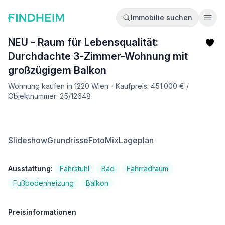
Immobilie suchen
Ope
NEU - Raum für Lebensqualität:
Durchdachte 3-Zimmer-Wohnung mit
großzügigem Balkon
Wohnung kaufen in 1220 Wien - Kaufpreis: 451.000 € /
Objektnummer: 25/12648
Slideshow
Grundrisse
FotoMix
Lageplan
Ausstattung:
Fahrstuhl
Bad
Fahrradraum
Fußbodenheizung
Balkon
Preisinformationen