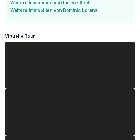
HAUS 124
Weitere Immobilien von Lorenz Real
Weitere Immobilien von Dominic Lorenz
EG
Top 1: 117,18 m² 679.000,00 € aktiv
Top 1: 117,18 m² 3.198,44 € aktiv
Virtuelle Tour
2. Etage
Top 3: 157,01 m² 939.000,00 € aktiv
Infrastruktur / Entfernungen
Gesundheit
Arzt <500m
Apotheke <500m
Klinik <1.000m
Krankenhaus <500m
Kinder & Schulen
Schule <1.000m
Kindergarten <1.000m
Universität <3.000m
Höhere Schule <2.500m