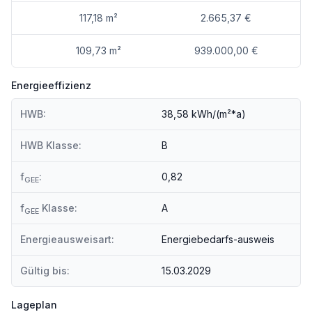
*
großformatiges Feinsteinzeug von Marazzi in Bädern & Außenbereichen
117,18 m²
2.665,37 €
*
109,73 m²
939.000,00 €
Echtholz-Parkett (Landhausdiele, Eiche rustikal geölt) von Inku
Energieeffizienz
*
hochwertige Sanitärausstattung von Laufen (Serie Kartell) und Grohe
HWB:
38,58 kWh/(m²*a)
*
Fußbodenheizung & umweltfreundliche Luftwärmepumpe
HWB Klasse:
B
*
f
:
0,82
GEE
3-fach verglaste Kunststoff-Alu-Fenster (Rehau Synego) mit elektrischem Sonnenschutz
f
Klasse:
A
*
GEE
hochwertige Vollbau- & Sicherheitstüren (RC2–RC3)
Energieausweisart:
Energiebedarfs-ausweis
*
moderne Zäune & sorgfältig gestaltete Außenanlagen
Gültig bis:
15.03.2029
Lageplan