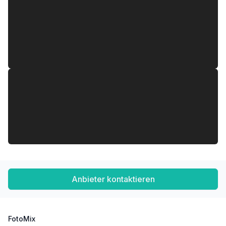
Nahversorgung
Supermarkt <500m
Bäckerei <500m
Einkaufszentrum <3.000m
Sonstige
Geldautomat <1.000m
Bank <1.000m
Post <1.500m
Polizei <2.000m
Verkehr
Bus <500m
U-Bahn <3.500m
Straßenbahn <500m
Bahnhof <1.500m
Autobahnanschluss <3.500m
Anbieter kontaktieren
Angaben Entfernung Luftlinie / Quelle: OpenStreetMap
FotoMix