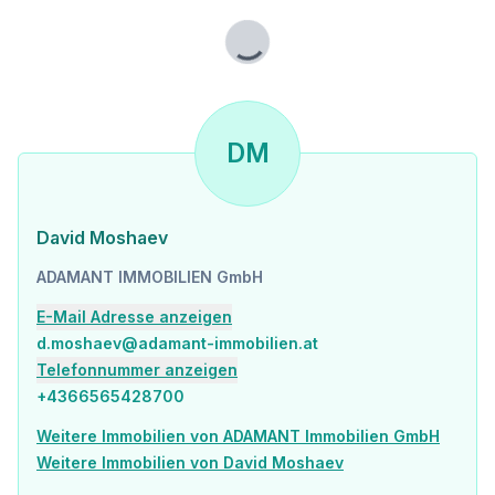
* Grundbucheintragungsgebühr: 1,1 %
* Vertragserrichtungskosten: ca. 1,5 % zzgl. Barauslagen und Beglaubigungen
* Vermittlungsprovision: 3 % des Kaufpreises zzgl. 20 % USt.
Lade...
Kontakt & Besichtigung
DM
David Moshaev
Geschäftsführender Gesellschafter
ADAMANT Immobilien GmbH
David Moshaev
📞 066565428700 [tel:066565428700]
ADAMANT IMMOBILIEN GmbH
✉️ d.moshaev@adamant-immobilien.at
E-Mail Adresse anzeigen
🌐 www.adamant-immobilien.at [https://www.adamant-immobilien.at?utm_source=chatgpt.com]
d.moshaev@adamant-immobilien.at
Gerne stehen wir Ihnen für weitere Informationen oder zur Vereinbarung eines Besichtigungstermins jederzeit zur Verfügung.
Telefonnummer anzeigen
+4366565428700
Weitere Immobilien von ADAMANT Immobilien GmbH
Die in diesem Exposé enthaltenen Angaben, Informationen, Unterlagen und Pläne wurden uns vom Eigentümer bzw. von Dritten zur Verfügung gestellt. Trotz sorgfältiger Prüfung übernehmen wir keine Gewähr oder Haftung für die Richtigkeit, Vollständigkeit und Aktualität der Angaben. Insbesondere sind Flächenangaben, Ausstattungsmerkmale, Baujahr, Nutzungs- und Genehmigungssituationen sowie sonstige objektrelevante Informationen vom Kauf- bzw. Mietinteressenten eigenständig zu überprüfen. Änderungen, Irrtümer sowie Zwischenverkauf bzw. Zwischenvermietung bleiben vorbehalten. Eine Haftung unseres Büros für Schäden materieller oder immaterieller Art, die aus der Nutzung oder dem Vertrauen auf die bereitgestellten Informationen entstehen, ist – soweit gesetzlich zulässig – ausgeschlossen.
Weitere Immobilien von David Moshaev
Wir weisen darauf hin, dass zwischen dem Vermittler und dem zu vermittelnden Dritten ein familiäres oder wirtschaftliches Naheverhältnis besteht.