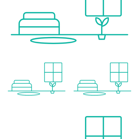
Sonstige
Geldautomat <500m
Bank <500m
Post <500m
Polizei <1.000m
Verkehr
Bus <500m
U-Bahn <500m
Straßenbahn <500m
Bahnhof <500m
Autobahnanschluss <2.000m
Angaben Entfernung Luftlinie / Quelle: OpenStreetMap