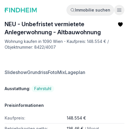
Immobilie suchen
Ope
NEU - Unbefristet vermietete
Anlegerwohnung - Altbauwohnung
Wohnung kaufen in 1090 Wien - Kaufpreis: 148.554 € /
Objektnummer: 8422/4007
Slideshow
Grundriss
FotoMix
Lageplan
Ausstattung:
Fahrstuhl
Preisinformationen
Kaufpreis:
148.554 €
Betriebskosten netto:
136,46 €
/ Monat