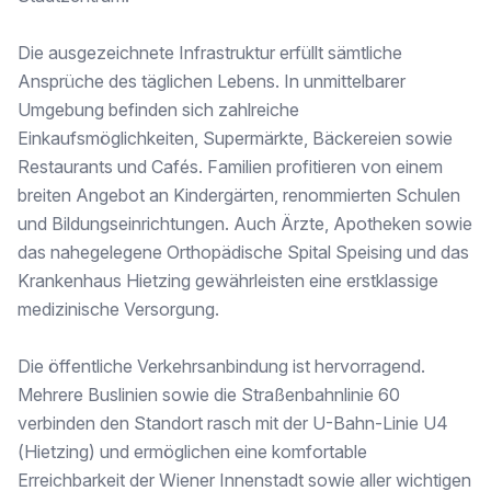
* Personenaufzug
* ausgezeichnete Infrastruktur und Verkehrsanbindung
Die ausgezeichnete Infrastruktur erfüllt sämtliche
* exklusives Wohnambiente im grünen Hietzing
Ansprüche des täglichen Lebens. In unmittelbarer
Diese außergewöhnliche Gartenwohnung vereint großzügiges Wohnen, die exklusive Ausstattung und der einzigartige Außenbereich macht diese Wohnung zu einer Immobilie der gehobenen Kategorie.
Umgebung befinden sich zahlreiche
Einkaufsmöglichkeiten, Supermärkte, Bäckereien sowie
Ein stilvoller Rückzugsort für alle, die das Besondere suchen – und dabei auf urbanen Komfort nicht verzichten möchten. Vereinbaren Sie noch heute einen Besichtigungstermin und erleben Sie diese einzigartige Immobilie persönlich.
Restaurants und Cafés. Familien profitieren von einem
IHR 2M-IMMOBILIEN TEAM
breiten Angebot an Kindergärten, renommierten Schulen
Wir freuen uns auf SIE!
und Bildungseinrichtungen. Auch Ärzte, Apotheken sowie
das nahegelegene Orthopädische Spital Speising und das
_Dieses Objekt wird Ihnen unverbindlich und freibleibend zum Kauf angeboten. Oben angeführte Angaben basieren auf Informationen und Unterlagen des Eigentümers und sind unsererseits ohne Gewähr. Im Falle eines Abschlusses mit Ihnen oder einem von Ihnen namhaft gemachten Dritten bzw. bei beidseitiger Willensübereinstimmung beträgt unser Honorar (lt. Honorarverordnung für Immobilienmakler) 3% des Kaufpreises zuzüglich der gesetzlichen Umsatzsteuer_
Krankenhaus Hietzing gewährleisten eine erstklassige
Der Vermittler ist als Doppelmakler tätig.
medizinische Versorgung.
Infrastruktur / Entfernungen
Die öffentliche Verkehrsanbindung ist hervorragend.
Gesundheit
Mehrere Buslinien sowie die Straßenbahnlinie 60
Arzt <750m
verbinden den Standort rasch mit der U-Bahn-Linie U4
Apotheke <1.000m
(Hietzing) und ermöglichen eine komfortable
Klinik <750m
Krankenhaus <750m
Erreichbarkeit der Wiener Innenstadt sowie aller wichtigen