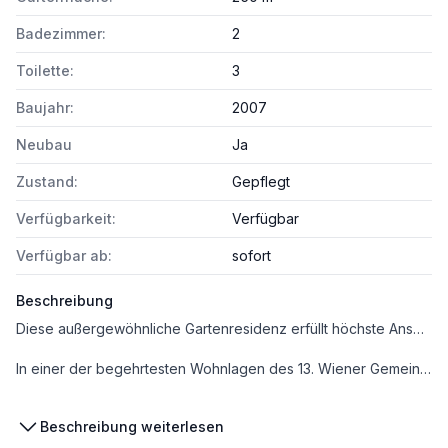
Badezimmer:
2
Toilette:
3
Baujahr:
2007
Neubau
Ja
Zustand:
Gepflegt
Verfügbarkeit:
Verfügbar
Verfügbar ab:
sofort
Beschreibung
Diese außergewöhnliche Gartenresidenz erfüllt höchste Ansprüche an Wohnqualität, Design und Lebensgefühl.
In einer der begehrtesten Wohnlagen des 13. Wiener Gemeindebezirks erwartet Sie diese exklusive Gartenwohnung mit rund 140 m² Wohnfläche, einem ca. 250 m² (plus 250m²) großen, liebevoll angelegten Eigengarten, sowie einer großzügigen ca. 70 m² Sonnenterrasse – ein wahres Refugium für Menschen, die Ruhe, Privatsphäre und stilvolles Wohnen schätzen.
Bereits beim Betreten der Immobilie wird deutlich, dass hier Wert auf Qualität, Großzügigkeit und zeitlose Eleganz gelegt wurde. Der weitläufige Wohn- und Essbereich mit offener Küche bildet das Herzstück der Wohnung und beeindruckt durch seine lichtdurchflutete Atmosphäre mit raumhohen Terrassentüren sowie den direkten Zugang zur Terrasse und in den parkähnlichen Garten. Die großen Glasflächen verbinden Innen- und Außenraum auf harmonische Weise und schaffen ein einzigartiges Wohngefühl.
Beschreibung weiterlesen