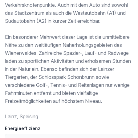
Verkehrsknotenpunkte. Auch mit dem Auto sind sowohl
Kinder & Schulen
das Stadtzentrum als auch die Westautobahn (A1) und
Schule <500m
Kindergarten <750m
Südautobahn (A2) in kurzer Zeit erreichbar.
Universität <3.000m
Höhere Schule <1.500m
Ein besonderer Mehrwert dieser Lage ist die unmittelbare
Nahversorgung
Nähe zu den weitläufigen Naherholungsgebieten des
Supermarkt <500m
Wienerwaldes. Zahlreiche Spazier-, Lauf- und Radwege
Bäckerei <1.000m
laden zu sportlichen Aktivitäten und erholsamen Stunden
Einkaufszentrum <2.250m
in der Natur ein. Ebenso befinden sich der Lainzer
Sonstige
Tiergarten, der Schlosspark Schönbrunn sowie
Geldautomat <1.000m
verschiedene Golf-, Tennis- und Reitanlagen nur wenige
Bank <1.000m
Fahrminuten entfernt und bieten vielfältige
Post <1.000m
Polizei <1.750m
Freizeitmöglichkeiten auf höchstem Niveau.
Verkehr
Lainz, Speising
Bus <250m
U-Bahn <2.500m
Energieeffizienz
Straßenbahn <750m
Bahnhof <1.500m