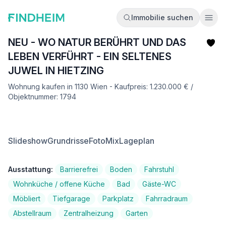
Immobilie suchen
Ope
NEU - WO NATUR BERÜHRT UND DAS
LEBEN VERFÜHRT - EIN SELTENES
JUWEL IN HIETZING
Wohnung kaufen in 1130 Wien - Kaufpreis: 1.230.000 € /
Objektnummer: 1794
Slideshow
Grundrisse
FotoMix
Lageplan
Ausstattung:
Barrierefrei
Boden
Fahrstuhl
Wohnküche / offene Küche
Bad
Gäste-WC
Möbliert
Tiefgarage
Parkplatz
Fahrradraum
Abstellraum
Zentralheizung
Garten