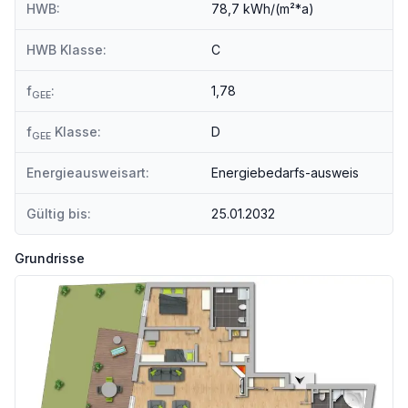
HWB:
78,7 kWh/(m²*a)
Autobahnanschluss <2.250m
HWB Klasse:
C
Angaben Entfernung Luftlinie / Quelle: OpenStreetMap
f
:
1,78
GEE
f
Klasse:
D
GEE
Energieausweisart:
Energiebedarfs-ausweis
Gültig bis:
25.01.2032
Grundrisse