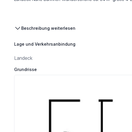
Die Wohnung befindet sich nur wenige Minuten vom Landecker Bahnhof entfernt mit beeindruckender Aussicht auf die umliegende Berglandschaft. Auch d
Beschreibung weiterlesen
Die wichtigsten Informationen im Überblick:
Lage und Verkehrsanbindung
Landeck
- 4-Zimmer-Wohnung
Grundrisse
- Ca. 94 m2 Innenfläche
- Traumhafter West-Balkon mit ca. 9,36 m2 und schönem Ausblick auf 
- Wohnhaus mit nur 3 Einheiten
- 1. Obergeschoss (von insgesamt 2 Geschossen)
- Moderne Küchenausstattung
- Helles Badezimmer mit Dusche, WC und Waschmaschinena