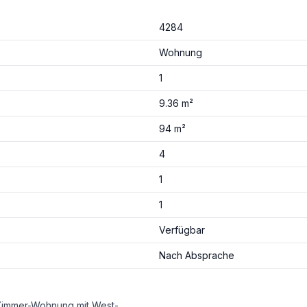
4284
Wohnung
1
9.36 m²
94 m²
4
1
1
Verfügbar
Nach Absprache
Landeck Nähe Bahnhof: Wunderschöne ca. 94 m² große 4-Zimmer-Wohnung mit West-Balkon mit toller Aussicht zu kaufen