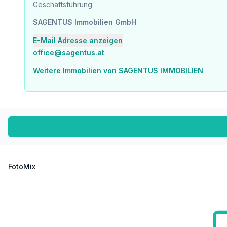
Kindergarten <500m
Geschäftsführung
Universität <1.500m
SAGENTUS Immobilien GmbH
Nahversorgung
E-Mail Adresse anzeigen
Supermarkt <500m
office@sagentus.at
Bäckerei <1.000m
Weitere Immobilien von SAGENTUS IMMOBILIEN
Sonstige
Bank <1.500m
Geldautomat <1.500m
Post <1.500m
Polizei <1.500m
Verkehr
Bus <500m
Autobahnanschluss <2.500m
Bahnhof <500m
FotoMix
Angaben Entfernung Luftlinie / Quelle: OpenStreetMap