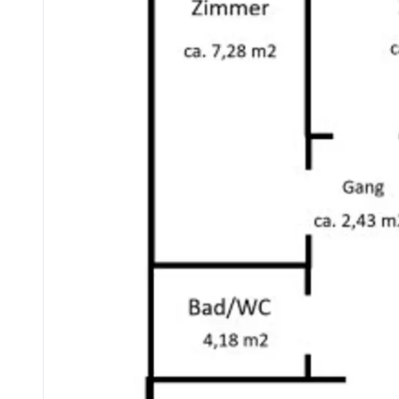
- Abstellraum
- Exklusives Nutzungsrecht an einem Autoabstellplatz direk
- Zentralheizung mit Öl welche auch mit Holz betrieben wer
- Der Eigentümer wurde auf die gesetzliche Verpflichtung zur Vorlage eines aktuellen Energieausweises hingewiesen. Dieser wird dem Kaufinteressente
- Monatliche Betriebskosten ca. EUR 200
- Verfügbarkeit: nach Absprache
Kaufpreis EUR 265.000
Nebenkosten (berechnet vom Kaufpreis):
Grunderwerbsteuer: 3,5%