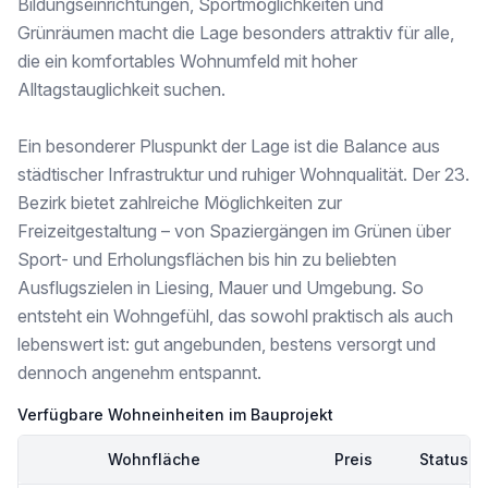
Bildungseinrichtungen, Sportmöglichkeiten und
Krankenhaus <3.000m
Grünräumen macht die Lage besonders attraktiv für alle,
die ein komfortables Wohnumfeld mit hoher
Kinder & Schulen
Schule <500m
Alltagstauglichkeit suchen.
Kindergarten <1.000m
Universität <2.500m
Ein besonderer Pluspunkt der Lage ist die Balance aus
Höhere Schule <4.000m
städtischer Infrastruktur und ruhiger Wohnqualität. Der 23.
Nahversorgung
Bezirk bietet zahlreiche Möglichkeiten zur
Supermarkt <500m
Freizeitgestaltung – von Spaziergängen im Grünen über
Bäckerei <1.000m
Einkaufszentrum <1.000m
Sport- und Erholungsflächen bis hin zu beliebten
Ausflugszielen in Liesing, Mauer und Umgebung. So
Sonstige
entsteht ein Wohngefühl, das sowohl praktisch als auch
Geldautomat <500m
lebenswert ist: gut angebunden, bestens versorgt und
Bank <500m
Post <500m
dennoch angenehm entspannt.
Polizei <1.500m
Verfügbare Wohneinheiten im Bauprojekt
Verkehr
Bus <500m
Wohnfläche
Preis
Status
U-Bahn <2.500m