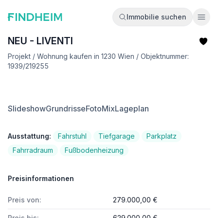
Immobilie suchen
Ope
NEU - LIVENTI
Projekt / Wohnung kaufen in 1230 Wien / Objektnummer:
1939/219255
Slideshow
Grundrisse
FotoMix
Lageplan
Ausstattung:
Fahrstuhl
Tiefgarage
Parkplatz
Fahrradraum
Fußbodenheizung
Preisinformationen
Preis von:
279.000,00 €
Preis bis:
629.000,00 €