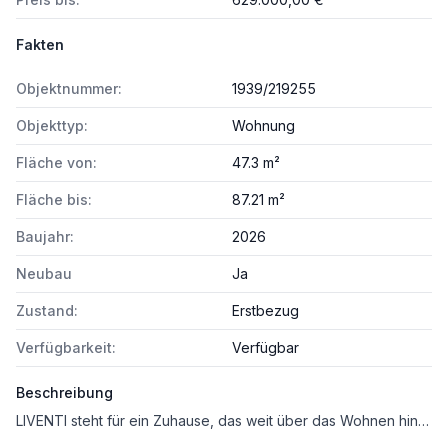
Fakten
Objektnummer:
1939/219255
Objekttyp:
Wohnung
Fläche von:
47.3 m²
Fläche bis:
87.21 m²
Baujahr:
2026
Neubau
Ja
Zustand:
Erstbezug
Verfügbarkeit:
Verfügbar
Beschreibung
LIVENTI steht für ein Zuhause, das weit über das Wohnen hinausgeht. Hier entsteht ein Ort, an dem moderne Architektur, nachhaltige Bauweise und eine hohe Lebensqualität zu einem harmonischen Ganzen verschmelzen.