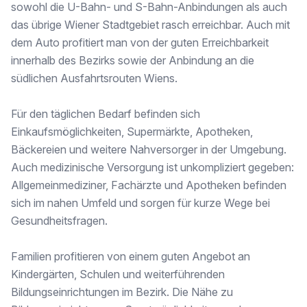
* Photovoltaikanlage & Fernwärme
sowohl die U-Bahn- und S-Bahn-Anbindungen als auch
* Niedrige Betriebskosten durch hohe Energieeffizienz
das übrige Wiener Stadtgebiet rasch erreichbar. Auch mit
* Klimaaktiv GOLD-zertifiziert – nachhaltig & zukunftssicher
dem Auto profitiert man von der guten Erreichbarkeit
innerhalb des Bezirks sowie der Anbindung an die
südlichen Ausfahrtsrouten Wiens.
Visualisierungen von H [https://service.justimmo.at/kontakt/41802160/edit]andler Immobilien GmbH
Für den täglichen Bedarf befinden sich
Einkaufsmöglichkeiten, Supermärkte, Apotheken,
Wir weisen darauf hin, dass zwischen dem Vermittler und dem zu vermittelnden Dritten ein familiäres oder wirtschaftliches Naheverhältnis besteht.
Bäckereien und weitere Nahversorger in der Umgebung.
Auch medizinische Versorgung ist unkompliziert gegeben:
Der Vermittler ist als Doppelmakler tätig.
Allgemeinmediziner, Fachärzte und Apotheken befinden
Finden Sie noch mehr attraktive Liegenschaften auf www.IMMOcontract.at [http://www.immocontract.at/]
sich im nahen Umfeld und sorgen für kurze Wege bei
IMMO einen Besuch wert.
Gesundheitsfragen.
Infrastruktur / Entfernungen
Familien profitieren von einem guten Angebot an
Gesundheit
Kindergärten, Schulen und weiterführenden
Arzt <500m
Apotheke <500m
Bildungseinrichtungen im Bezirk. Die Nähe zu
Klinik <500m