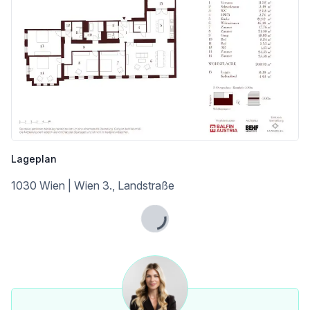
Ein Projekt der Balfin Group, exklusive Vermarktung durch Sangreal.
Der Vermittler ist als Doppelmakler tätig.
Infrastruktur / Entfernungen
Gesundheit
Arzt <500m
Apotheke <500m
Klinik <500m
Krankenhaus <500m
Lageplan
Kinder & Schulen
1030 Wien | Wien 3., Landstraße
Schule <500m
Kindergarten <500m
Universität <500m
Lade...
Höhere Schule <1.000m
Nahversorgung
Supermarkt <500m
Bäckerei <500m
Einkaufszentrum <500m