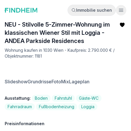
Immobilie suchen
Ope
NEU - Stilvolle 5-Zimmer-Wohnung im
klassischen Wiener Stil mit Loggia -
ANDEA Parkside Residences
Wohnung kaufen in 1030 Wien - Kaufpreis: 2.790.000 € /
Objektnummer: 1181
Slideshow
Grundrisse
FotoMix
Lageplan
Ausstattung:
Boden
Fahrstuhl
Gäste-WC
Fahrradraum
Fußbodenheizung
Loggia
Preisinformationen