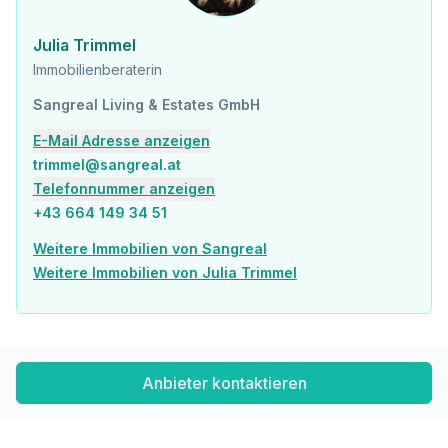
Sonstige
Julia Trimmel
Geldautomat <500m
Immobilienberaterin
Bank <500m
Post <500m
Sangreal Living & Estates GmbH
Polizei <500m
E-Mail Adresse anzeigen
Verkehr
trimmel@sangreal.at
Bus <500m
Telefonnummer anzeigen
U-Bahn <500m
Straßenbahn <500m
+43 664 149 34 51
Bahnhof <500m
Weitere Immobilien von Sangreal
Autobahnanschluss <2.500m
Weitere Immobilien von Julia Trimmel
Angaben Entfernung Luftlinie / Quelle: OpenStreetMap
Anbieter kontaktieren