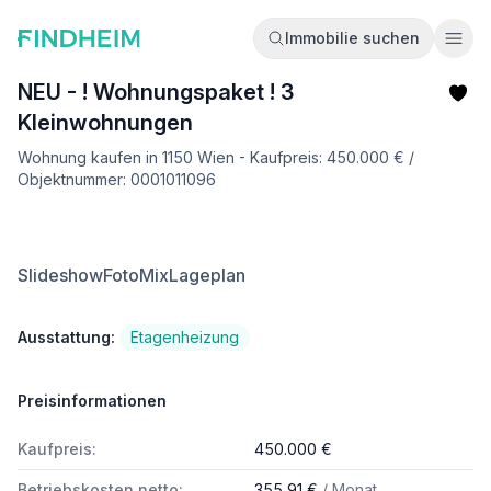
Immobilie suchen
Ope
NEU - ! Wohnungspaket ! 3
Kleinwohnungen
Wohnung kaufen in 1150 Wien - Kaufpreis: 450.000 € /
Objektnummer: 0001011096
Slideshow
FotoMix
Lageplan
Ausstattung:
Etagenheizung
Preisinformationen
Kaufpreis:
450.000 €
Betriebskosten netto:
355,91 €
/ Monat