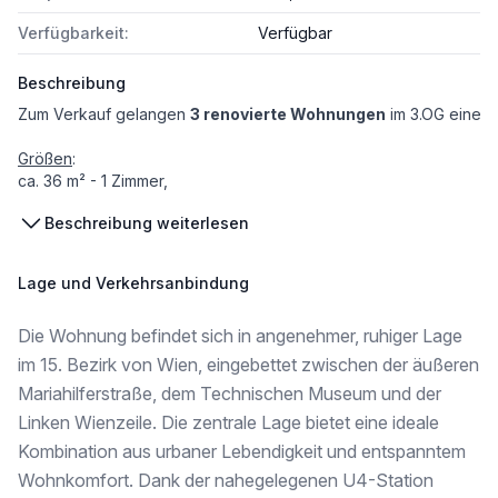
Verfügbarkeit:
Verfügbar
Beschreibung
Zum Verkauf gelangen
3 renovierte Wohnungen
im 3.OG eines 
Größen
:
ca. 36 m² - 1 Zimmer,
42 m² und 49 m² je 2 Zimmer
Beschreibung weiterlesen
Gesamt
ca. 126 m²
Lage und Verkehrsanbindung
Die 3 Wohnungen werden als
Paket
verkauft!
Die Wohnung befindet sich in angenehmer, ruhiger Lage
Es besteht die Möglichkeit die Wohnungen nach Zustimmung all
im 15. Bezirk von Wien, eingebettet zwischen der äußeren
Habe ich Ihr Interesse geweckt?
Mariahilferstraße, dem Technischen Museum und der
Fragen Sie gleich
online
diese interessante Liegenschaft an, um 
Linken Wienzeile. Die zentrale Lage bietet eine ideale
Entsprechend den gesetzlichen Vorgaben erfolgt der Hinweis auf d
Kombination aus urbaner Lebendigkeit und entspanntem
Wohnkomfort. Dank der nahegelegenen U4-Station
Alle Angaben wurden aufgrund von Informationen durch den Abge