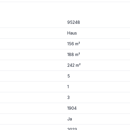
95248
Haus
156 m²
188 m²
242 m²
5
1
3
1904
Ja
2023