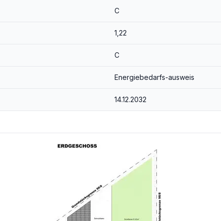
C
1,22
C
Energiebedarfs-ausweis
14.12.2032