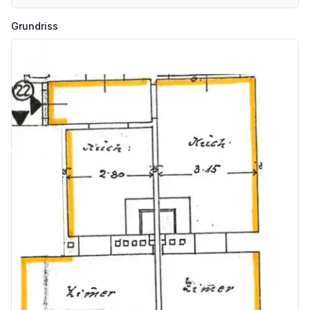
* Vertragserrichtungskosten: ca. 1,5 % zzgl. Barauslagen und Beglaubigungen
* Vermittlungsprovision: 3 % des Kaufpreises zzgl. 20 % USt.
Grundriss
LAGE
Die Wohnung befindet sich in einer gefragten Wohnlage des 10. Bezirks mit ausgezeichneter Infrastruktur. Einkaufsmöglichkeiten, öffentliche Verkehrsmittel, Schulen und Kindergärten sind bequem fußläufig erreichbar.
* U-Bahn: ca. 425 m
* Straßenbahn: ca. 200 m
* Bahnhof: ca. 375 m
* Supermarkt: ca. 150 m
* Kindergarten: ca. 75 m
* Schule: ca. 175 m
KONTAKT & BESICHTIGUNG
ANSPRECHPARTNER
ALBERT BANGIEV
ADAMANT IMMOBILIEN GMBH