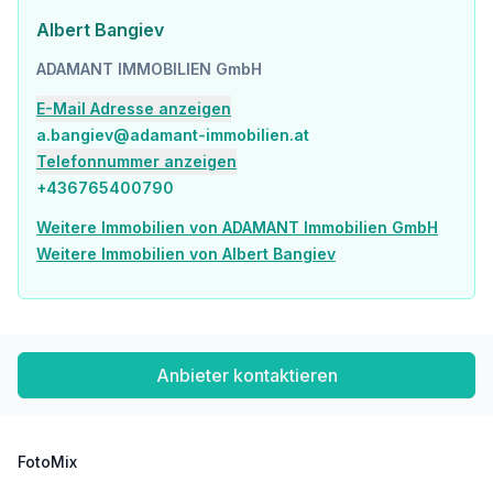
Schule <500m
Kindergarten <500m
Albert Bangiev
Universität <1.000m
ADAMANT IMMOBILIEN GmbH
Höhere Schule <2.500m
E-Mail Adresse anzeigen
Nahversorgung
a.bangiev@adamant-immobilien.at
Supermarkt <500m
Bäckerei <500m
Telefonnummer anzeigen
Einkaufszentrum <1.500m
+436765400790
Sonstige
Weitere Immobilien von ADAMANT Immobilien GmbH
Geldautomat <500m
Weitere Immobilien von Albert Bangiev
Bank <500m
Post <500m
Polizei <1.000m
Verkehr
Anbieter kontaktieren
Bus <500m
U-Bahn <500m
Straßenbahn <500m
Bahnhof <500m
FotoMix
Autobahnanschluss <1.500m