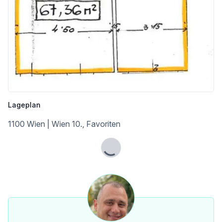
NASCHMARKT 50, 1060 WIEN
TELEFON: 06765400790
E-MAIL: A.BANGIEV@ADAMANT-IMMOBILIEN.AT
WEB: WWW.ADAMANT-IMMOBILIEN.AT [http://www.adamant-immobilien.at]
Die in diesem Exposé enthaltenen Angaben, Informationen, Unterlagen und Pläne wurden uns vom Eigentümer bzw. von Dritten zur Verfügung gestellt. Trotz sorgfältiger Prüfung übernehmen wir keine Gewähr oder Haftung für die Richtigkeit, Vollständigkeit und Aktualität der Angaben. Insbesondere sind Flächenangaben, Ausstattungsmerkmale, Baujahr, Nutzungs- und Genehmigungssituationen sowie sonstige objektrelevante Informationen vom Kauf- bzw. Mietinteressenten eigenständig zu überprüfen. Änderungen, Irrtümer sowie Zwischenverkauf bzw. Zwischenvermietung bleiben vorbehalten. Eine Haftung unseres Büros für Schäden materieller oder immaterieller Art, die aus der Nutzung oder dem Vertrauen auf die bereitgestellten Informationen entstehen, ist – soweit gesetzlich zulässig – ausgeschlossen.
Wir weisen darauf hin, dass zwischen dem Vermittler und dem zu vermittelnden Dritten ein familiäres oder wirtschaftliches Naheverhältnis besteht.
Lageplan
Der Vermittler ist als Doppelmakler tätig.
1100 Wien | Wien 10., Favoriten
Infrastruktur / Entfernungen
Lade...
Gesundheit
Arzt <500m
Apotheke <500m
Klinik <500m
Krankenhaus <2.000m
Kinder & Schulen