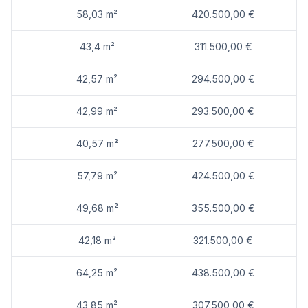
Nahversorgung
58,03 m²
420.500,00 €
Supermarkt <200m
Bäckerei <875m
43,4 m²
311.500,00 €
Einkaufszentrum <1.475m
42,57 m²
294.500,00 €
Sonstige
Geldautomat <1.425m
Bank <1.150m
42,99 m²
293.500,00 €
Post <1.425m
Polizei <1.025m
40,57 m²
277.500,00 €
Verkehr
57,79 m²
424.500,00 €
Bus <75m
U-Bahn <650m
Straßenbahn <2.525m
49,68 m²
355.500,00 €
Bahnhof <625m
Autobahnanschluss <1.425m
42,18 m²
321.500,00 €
Angaben Entfernung Luftlinie / Quelle: OpenStreetMap
64,25 m²
438.500,00 €
43,85 m²
307.500,00 €