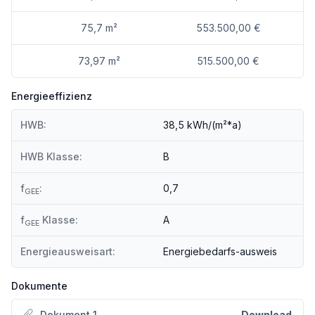
75,7 m²
553.500,00 €
73,97 m²
515.500,00 €
Energieeffizienz
HWB:
38,5 kWh/(m²*a)
HWB Klasse:
B
f
:
0,7
GEE
f
Klasse:
A
GEE
Energieausweisart:
Energiebedarfs-ausweis
Dokumente
Dokument 1
Download