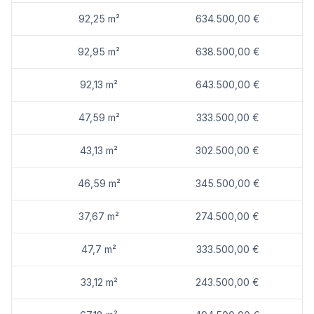
92,25 m²
634.500,00 €
Renderings: Symbolbilder (c) bildraum.at
92,95 m²
638.500,00 €
Wir weisen darauf hin, dass zwischen dem Vermittler und dem zu vermittelnden Dritten ein familiäres oder wirtschaftliches Naheverhältnis besteht.
92,13 m²
643.500,00 €
Der Vermittler ist als Doppelmakler tätig.
47,59 m²
333.500,00 €
T17-01: 92,13 m² 643.500,00 € aktiv
T17-02: 92,95 m² 638.500,00 € aktiv
43,13 m²
302.500,00 €
T17-03: 92,25 m² 634.500,00 € aktiv
T17-04: 92,83 m² 633.500,00 € aktiv
46,59 m²
345.500,00 €
F03-05: 73,54 m² 553.500,00 € aktiv
F03-07: 76,72 m² 529.500,00 € aktiv
37,67 m²
274.500,00 €
F03-08: 79,53 m² 523.500,00 € aktiv
EG
47,7 m²
333.500,00 €
F05-01: 67,01 m² 493.500,00 € aktiv
F05-05: 37,67 m² 274.500,00 € aktiv
33,12 m²
243.500,00 €
F05-06: 46,59 m² 345.500,00 € aktiv
F05-07: 43,13 m² 302.500,00 € aktiv