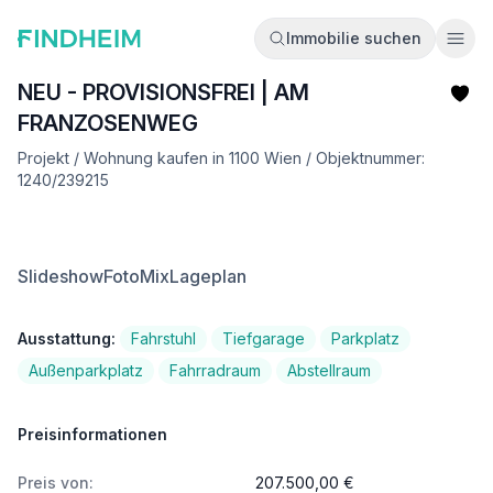
Immobilie suchen
Ope
NEU - PROVISIONSFREI | AM
FRANZOSENWEG
Projekt / Wohnung kaufen in 1100 Wien / Objektnummer:
1240/239215
Slideshow
FotoMix
Lageplan
Ausstattung:
Fahrstuhl
Tiefgarage
Parkplatz
Außenparkplatz
Fahrradraum
Abstellraum
Preisinformationen
Preis von:
207.500,00 €