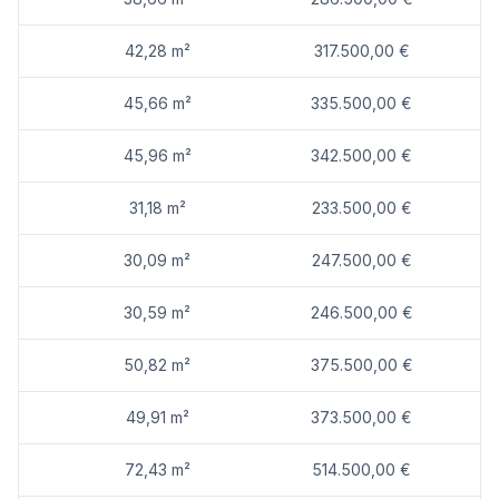
H17-26: 50,82 m² 347.500,00 € aktiv
42,28 m²
317.500,00 €
2. DG
F05-26: 76,59 m² 561.500,00 € aktiv
F05-28: 42,6 m² 309.500,00 € aktiv
45,66 m²
335.500,00 €
F05-29: 97,39 m² 766.500,00 € aktiv
H17-30: 73,97 m² 515.500,00 € aktiv
45,96 m²
342.500,00 €
H17-31: 75,7 m² 553.500,00 € aktiv
31,18 m²
233.500,00 €
Infrastruktur / Entfernungen
Gesundheit
30,09 m²
247.500,00 €
Arzt <1.225m
Apotheke <150m
30,59 m²
246.500,00 €
Klinik <2.250m
Krankenhaus <4.325m
50,82 m²
375.500,00 €
Kinder & Schulen
Schule <1.000m
49,91 m²
373.500,00 €
Kindergarten <200m
Universität <2.050m
72,43 m²
514.500,00 €
Höhere Schule <5.400m