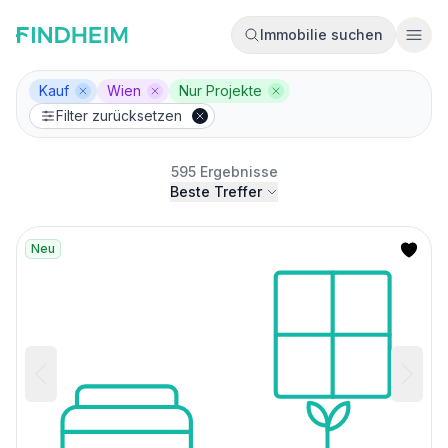
Immobilie suchen
Ope
Kauf
Wien
Nur Projekte
Filter entfernen
Filter entfernen
Filter entfernen
Filter zurücksetzen
595 Ergebnisse
Beste Treffer
Neu