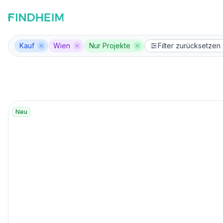
Kauf
Wien
Nur Projekte
Filter zurücksetzen
Filter entfernen
Filter entfernen
Filter entfernen
Neu