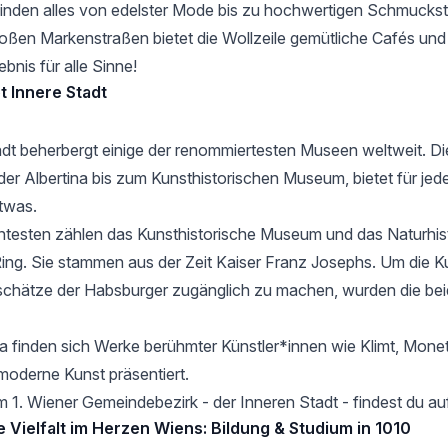
nden alles von edelster Mode bis zu hochwertigen Schmucks
roßen Markenstraßen bietet die Wollzeile gemütliche Cafés und 
ebnis für alle Sinne!
t Innere Stadt
adt beherbergt einige der renommiertesten Museen weltweit. Die 
er Albertina bis zum Kunsthistorischen Museum, bietet für jed
twas.
testen zählen das Kunsthistorische Museum und das Naturhis
ng. Sie stammen aus der Zeit Kaiser Franz Josephs. Um die 
schätze der Habsburger zugänglich zu machen, wurden die b
ina finden sich Werke berühmter Künstler*innen wie Klimt, Mone
oderne Kunst präsentiert.
m 1. Wiener Gemeindebezirk - der Inneren Stadt - findest du a
Vielfalt im Herzen Wiens: Bildung & Studium in 1010