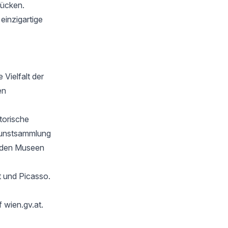
tücken.
einzigartige
Vielfalt der
en
torische
Kunstsammlung
eiden Museen
t und Picasso.
uf
wien.gv.at
.