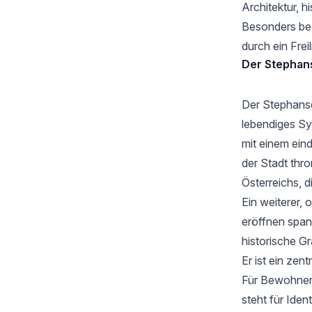
Architektur, 
Besonders bee
durch ein Fre
Der Stephan
Der
Stephan
lebendiges Sy
mit einem ein
der Stadt thr
Österreichs, 
Ein weiterer,
eröffnen span
historische G
Er ist ein zen
Für Bewohner*
steht für Ide