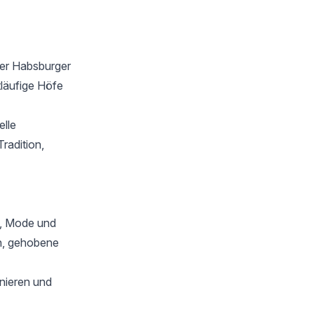
der Habsburger
tläufige Höfe
elle
radition,
s, Mode und
en, gehobene
nieren und