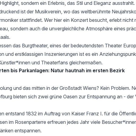
 Highlight, sondern ein Erlebnis, das Stil und Eleganz ausstrahlt.
ruckend ist der
Musikverein
, wo das weltberühmte Neujahrsko
moniker stattfindet. Wer hier ein Konzert besucht, erlebt nicht
au, sondern auch die unvergleichliche Atmosphäre eines präc
aals.
gessen das
Burgtheater
, eines der bedeutendsten Theater Europ
ion und erstklassigen Inszenierungen ist es ein Anziehungspunk
Künstler*innen und Theaterfans gleichermaßen.
rten bis Parkanlagen: Natur hautnah im ersten Bezirk
olung und das mitten in der Großstadt Wiens? Kein Problem. N
ofburg bieten sich zwei grüne Oasen zur Entspannung an - der 
en
entstand 1832 im Auftrag von Kaiser Franz I. für die Öffentli
en im Rosenparterre erfreuen jedes Jahr viele Besucher*innen
bänken entspannen.