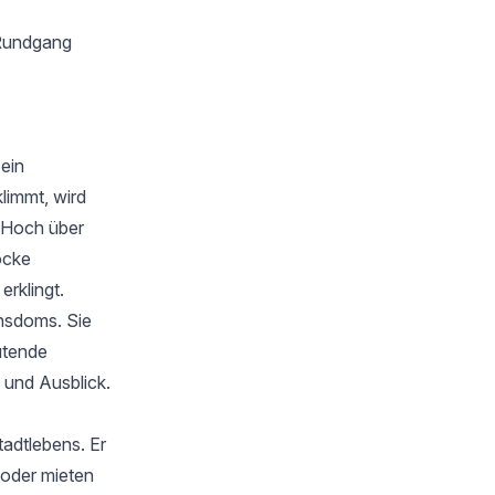
 Rundgang
 ein
limmt, wird
. Hoch über
ocke
erklingt.
ansdoms. Sie
utende
 und Ausblick.
adtlebens. Er
 oder mieten