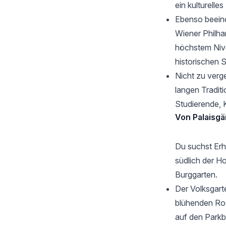
ein kulturelles
Ebenso beeind
Wiener Philhar
höchstem Nive
historischen S
Nicht zu ver
langen Tradit
Studierende, 
Von Palaisgä
Du suchst Erh
südlich der H
Burggarten.
Der
Volksgart
blühenden Ros
auf den Park