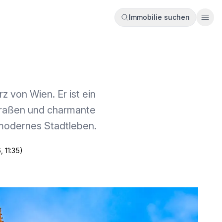
Immobilie suchen
Ope
z von Wien. Er ist ein
straßen und charmante
 modernes Stadtleben.
, 11:35)