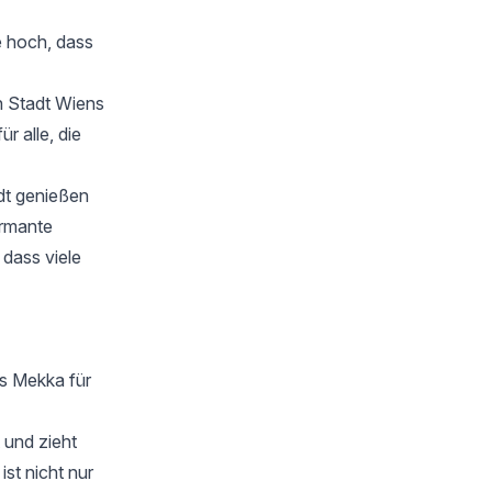
e hoch, dass
n Stadt Wiens
r alle, die
adt genießen
armante
 dass viele
es Mekka für
 und zieht
st nicht nur