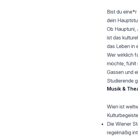
Bist du eine*
dein Hauptstud
Ob Hauptuni, 
ist das kultur
das Leben in e
Wer wirklich 
möchte, fühlt 
Gassen und ei
Studierende g
Musik & Thea
Wien ist welt
Kulturbegeiste
Die
Wiener St
regelmäßig int