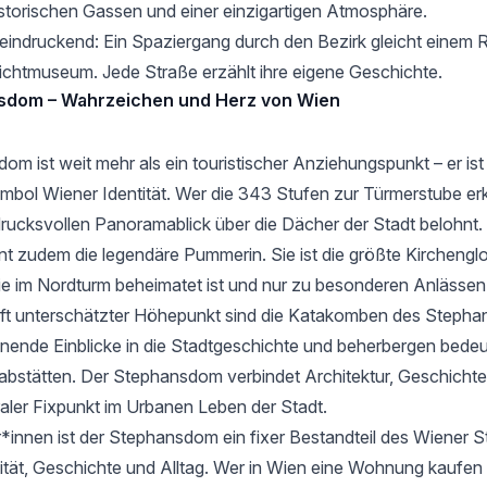
historischen Gassen und einer einzigartigen Atmosphäre.
indruckend: Ein Spaziergang durch den Bezirk gleicht einem
ilichtmuseum. Jede Straße erzählt ihre eigene Geschichte.
sdom – Wahrzeichen und Herz von Wien
sdom
ist weit mehr als ein touristischer Anziehungspunkt – er ist
mbol Wiener Identität. Wer die 343 Stufen zur Türmerstube erk
drucksvollen Panoramablick über die Dächer der Stadt belohnt
ont zudem die legendäre Pummerin. Sie ist die größte Kirchengl
die im Nordturm beheimatet ist und nur zu besonderen Anlässen 
 oft unterschätzter Höhepunkt sind die Katakomben des Steph
nende Einblicke in die Stadtgeschichte und beherbergen bede
rabstätten. Der Stephansdom verbindet Architektur, Geschichte
traler Fixpunkt im Urbanen Leben der Stadt.
innen ist der Stephansdom ein fixer Bestandteil des Wiener St
ntität, Geschichte und Alltag. Wer in Wien eine Wohnung kaufen