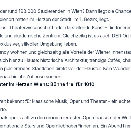
r der rund 193.000 Studierenden in Wien? Dann liegt die Chanc
ienort mitten im Herzen der Stadt, im 1. Bezirk, liegt.
Jus, Theaterwissenschaft oder darstellende Kunst – die Innere
elle und akademische Zentrum. Gleichzeitig ist es auch DER Ort fü
xklusiver, stilvoller Umgebung lieben.
fancy wohnen und gleichzeitig alle Vorteile der Wiener Innenst
sich hier zu Hause: historische Architektur, trendige Cafés, ch
n pulsierendes Stadtleben direkt vor der Haustür. Kein Wunder,
enau hier ihr Zuhause suchen.
ter im Herzen Wiens: Bühne frei für 1010
weit bekannt für klassische Musik, Oper und Theater – ein echt
rte.
aatsoper
zählt zu den renommiertesten Opernhäusern der Welt
ernationale Stars und Opernliebhaber*innen an. Ein Abend hier i