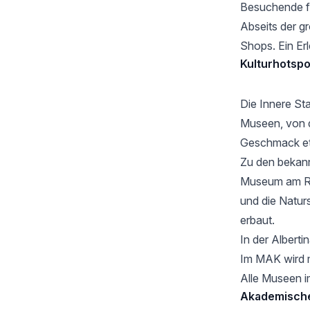
Besuchende fi
Abseits der g
Shops. Ein Erl
Kulturhotspo
Die Innere St
Museen, von d
Geschmack e
Zu den bekann
Museum am Ri
und die Natur
erbaut.
In der Albert
Im MAK wird m
Alle Museen i
Akademische 