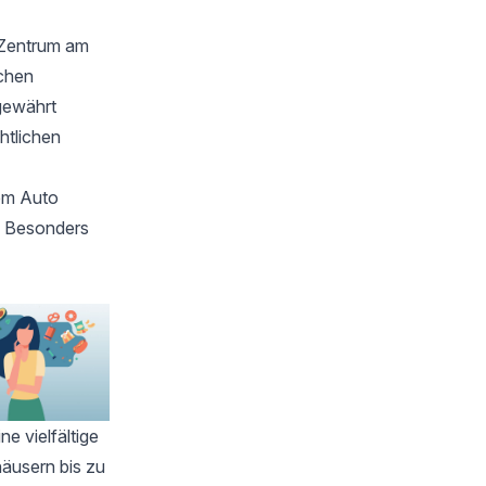
Zentrum am
schen
 gewährt
htlichen
dem Auto
s. Besonders
e vielfältige
häusern bis zu