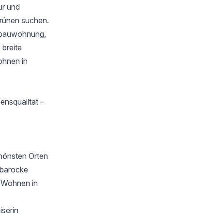
ur und
 Grünen suchen.
ltbauwohnung,
breite
ohnen in
ensqualität –
hönsten Orten
 barocke
d Wohnen in
iserin