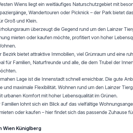
Westen Wiens liegt ein weitläufiges Naturschutzgebiet mit bes
aziergänge, Wandertouren oder Picknick – der Park bietet das
ür Groß und Klein.
 Erholungsraum überzeugt die Gegend rund um den Lainzer Tier
nung mieten oder kaufen möchte, profitiert von hoher Lebensqu
Wohnen.
 Bezirk bietet attraktive Immobilien, viel Grünraum und eine ru
l für Familien, Naturfreunde und alle, die dem Trubel der Inne
öchten.
rnahen Lage ist die Innenstadt schnell erreichbar. Die gute An
e und maximale Flexibilität. Wohnen rund um den Lainzer Tierg
it urbanen Komfort mit hoher Lebensqualität im Grünen.
Familien lohnt sich ein Blick auf das vielfältige Wohnungsange
eten oder kaufen – hier findet sich das passende Zuhause fü
 Wien Küniglberg