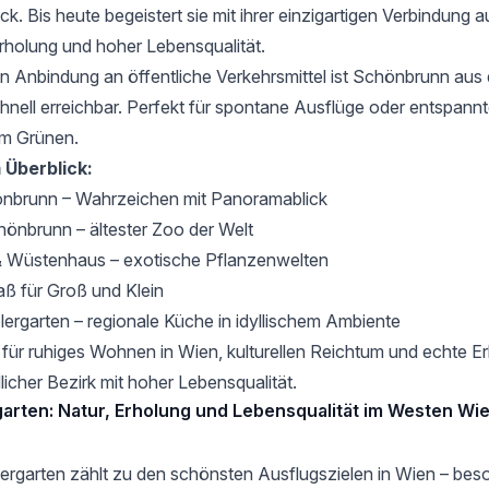
ck. Bis heute begeistert sie mit ihrer einzigartigen Verbindung a
rholung und hoher Lebensqualität.
n Anbindung an öffentliche Verkehrsmittel ist Schönbrunn aus
hnell erreichbar. Perfekt für spontane Ausflüge oder entspann
im Grünen.
 Überblick:
önbrunn
– Wahrzeichen mit Panoramablick
chönbrunn
– ältester Zoo der Welt
 Wüstenhaus – exotische Pflanzenwelten
ß für Groß und Klein
lergarten
– regionale Küche in idyllischem Ambiente
 für ruhiges Wohnen in Wien, kulturellen Reichtum und echte Er
licher Bezirk mit hoher Lebensqualität.
garten: Natur, Erholung und Lebensqualität im Westen Wi
iergarten
zählt zu den schönsten Ausflugszielen in Wien – beso