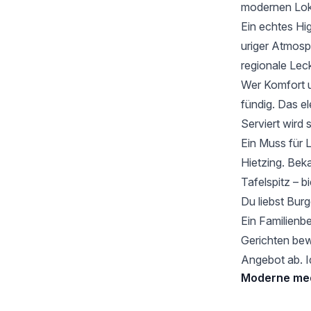
modernen Loka
Ein echtes Hig
uriger Atmosp
regionale Lec
Wer Komfort u
fündig. Das e
Serviert wird 
Ein Muss für 
Hietzing
. Bek
Tafelspitz – 
Du liebst Bur
Ein Familienbe
Gerichten bew
Angebot ab. I
Moderne med