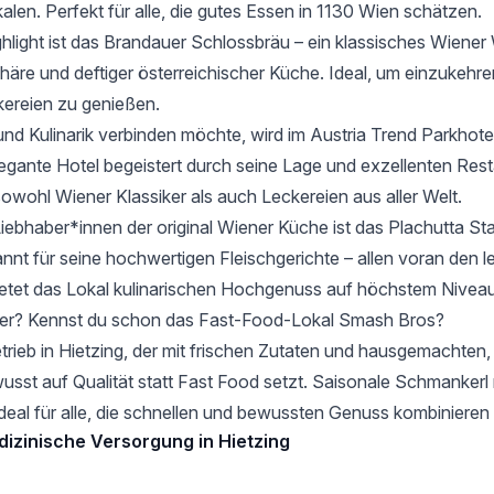
len. Perfekt für alle, die gutes Essen in 1130 Wien schätzen.
hlight ist das
Brandauer Schlossbräu
– ein klassisches Wiener 
häre und deftiger österreichischer Küche. Ideal, um einzukehr
kereien zu genießen.
nd Kulinarik verbinden möchte, wird im
Austria Trend Parkhot
legante Hotel begeistert durch seine Lage und exzellenten Rest
sowohl Wiener Klassiker als auch Leckereien aus aller Welt.
Liebhaber*innen der original Wiener Küche ist das
Plachutta S
annt für seine hochwertigen Fleischgerichte – allen voran den 
bietet das Lokal kulinarischen Hochgenuss auf höchstem Niveau
ger? Kennst du schon das Fast-Food-Lokal
Smash Bros
?
trieb in Hietzing, der mit frischen Zutaten und hausgemachten,
usst auf Qualität statt Fast Food setzt. Saisonale Schmankerl
deal für alle, die schnellen und bewussten Genuss kombiniere
izinische Versorgung in Hietzing