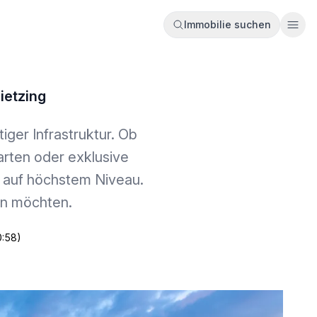
Immobilie suchen
Ope
ietzing
iger Infrastruktur. Ob
arten oder exklusive
t auf höchstem Niveau.
nen möchten.
0:58)