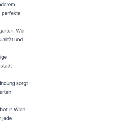
onderem
 perfekte
garten. Wer
alität und
hige
nstadt
bindung sorgt
arten
bot in Wien.
r jede