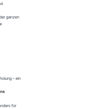
us
 der ganzen
te
holung – ein
ens
nders für