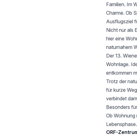
Familien. Im 
Charme. Ob Sp
Ausflugsziel f
Nicht nur als
hier eine Woh
naturnahem 
Der 13. Wiener
Wohnlage. Idea
entkommen m
Trotz der natu
für kurze Weg
verbindet dam
Besonders für 
Ob Wohnung mi
Lebensphase.
ORF-Zentrum