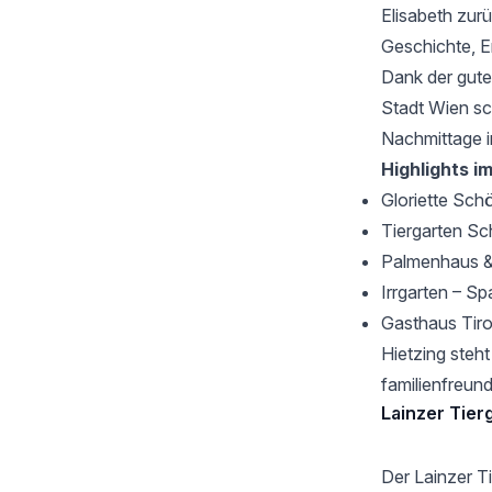
Elisabeth zurü
Geschichte, E
Dank der gute
Stadt Wien sc
Nachmittage 
Highlights im
Gloriette Sch
Tiergarten S
Palmenhaus
&
Irrgarten
– Spa
Gasthaus Tiro
Hietzing steht
familienfreund
Lainzer Tier
Der
Lainzer T