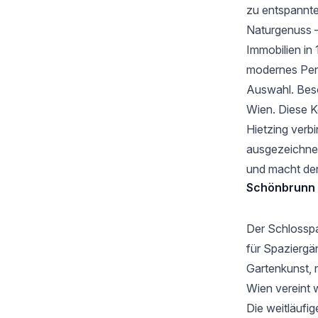
zu entspannten
Naturgenuss – 
Immobilien in
modernes Pent
Auswahl. Beso
Wien. Diese K
Hietzing verb
ausgezeichnete
und macht den
Schönbrunn
Der Schlosspa
für Spaziergä
Gartenkunst, r
Wien vereint w
Die weitläufi