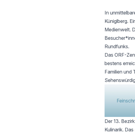
In unmittelba
Küniglberg
. E
Medienwelt. D
Besucher*innen
Rundfunks.
Das ORF-Zentr
bestens errei
Familien und T
Sehenswürdigk
Feinschm
Der 13. Bezirk
Kulinarik. Da