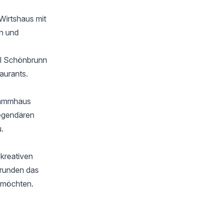
Wirtshaus mit
en und
el Schönbrunn
aurants.
tammhaus
legendären
.
 kreativen
 runden das
n möchten.