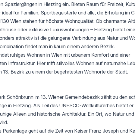
 Spaziergängen in Hietzing ein. Bieten Raum für Freizeit, Kult
ideal für Familien, Sportbegeisterte und alle, die Erholung im
 1130 Wien stehen für höchste Wohnqualität. Ob charmante A
house oder exklusive Luxuswohnungen – Hietzing bietet eine 
nders attraktiv ist die gelungene Verbindung aus Natur und W
ombination findet man in kaum einem anderen Bezirk.
indet ruhiges Wohnen in Wien mit urbanem Komfort und einer
n Infrastruktur. Hier trifft stilvolles Wohnen auf naturnahe Leb
 13. Bezirk zu einem der begehrtesten Wohnorte der Stadt.
rk Schönbrunn im 13. Wiener Gemeindebezirk zählt zu den sc
nge in Hietzing. Als Teil des UNESCO-Weltkulturerbes bietet er
uhige Alleen und historische Architektur. Ein Ort, wo Natur un
ird.
ge Parkanlage geht auf die Zeit von Kaiser Franz Joseph und Ka